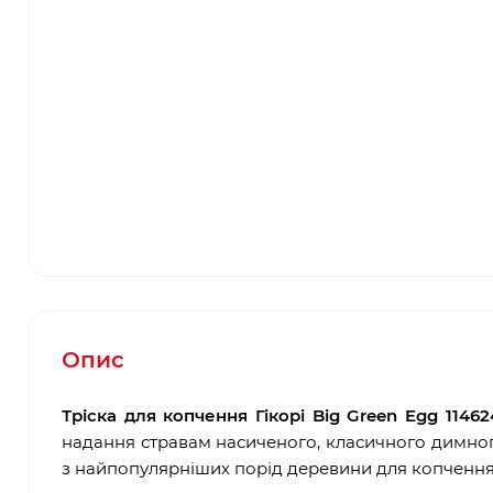
Опис
Тріска для копчення Гікорі Big Green Egg 11462
надання стравам насиченого, класичного димног
з найпопулярніших порід деревини для копчення