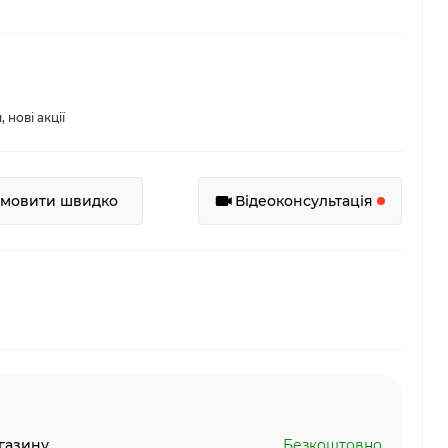
нові акції
амовити швидко
Відеоконсультація
газину
Безкоштовно