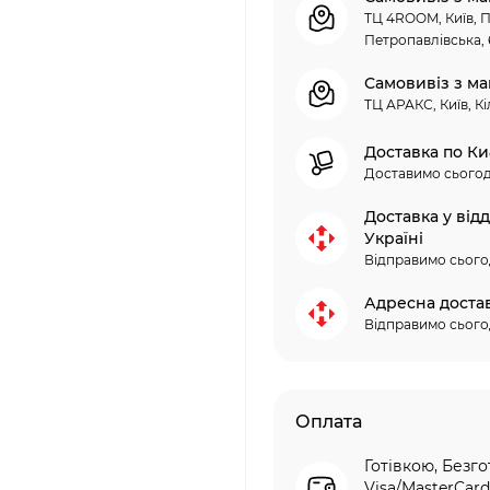
ТЦ 4ROOM, Київ, П
Петропавлівська, 
Самовивіз з ма
ТЦ АРАКС, Київ, Кі
Доставка по Ки
Доставимо сьогод
Доставка у від
Україні
Відправимо сього
Адресна доста
Відправимо сього
Оплата
Готівкою, Безго
Visa/MasterCard