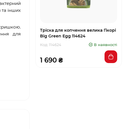
рактерний
 та інших
 кришкою.
Тріска для копчення велика Гікорі
ення для
Big Green Egg 114624
Код: 114624
В наявності
1 690 ₴