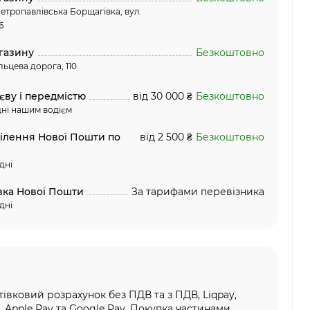
етропавлівська Борщагівка, вул.
6
газину
Безкоштовно
льцева дорога, 110
єву і передмістю
від 30 000 ₴
Безкоштовно
ні нашим водієм
ділення Нової Пошти по
від 2 500 ₴
Безкоштовно
дні
вка Нової Пошти
За тарифами перевізника
дні
тівковий розрахунок без ПДВ та з ПДВ, Liqpay,
, Apple Pay та Google Pay, Покупка частинами