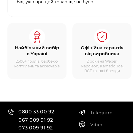
Відгуків про цей товар ще не було.
Найбільший вибір
Офіційна гарантія
в Україні
від виробника
2500+ грилів, барбекю,
2 роки на Weber,
коптилень та аксесуарів
Napoleon, Kamado Joe,
BGE та інші бренди
0800 33 00 92
Telegram
067 009 91 92
Viber
073 009 91 92