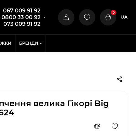
067 009 91 92
0
UA
0800 33 00 92
073 009 91 92
ИЖКИ
БРЕНДИ
пчення велика Гікорі Big
4624