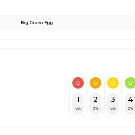
Big Green Egg
1
2
3
4
0%
0%
0%
0%