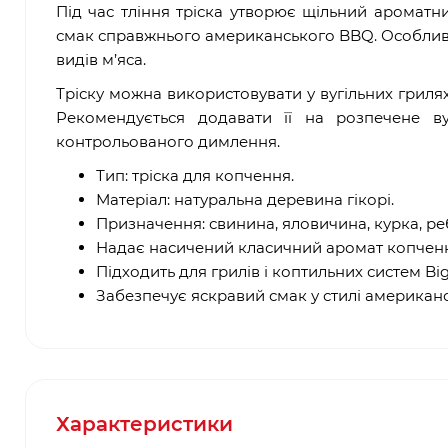
Під час тління тріска утворює щільний ароматн
смак справжнього американського BBQ. Особливо
видів м’яса.
Тріску можна використовувати у вугільних грилях
Рекомендується додавати її на розпечене в
контрольованого димлення.
Тип: тріска для копчення.
Матеріал: натуральна деревина гікорі.
Призначення: свинина, яловичина, курка, ре
Надає насичений класичний аромат копчен
Підходить для грилів і коптильних систем Bi
Забезпечує яскравий смак у стилі американ
Характеристики