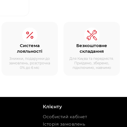
Система
Безкоштовне
лояльності
складання
Знижки, подарунки до
Для Києва та передмістя.
замовлень, розстрочка
Приїдемо, зберемо,
0% до 6 міс
підключимо, навчимо
Клієнту
Особистий кабінет
Історія замовлень