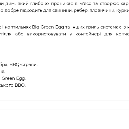
ий дим, який глибоко проникає в м’ясо та створює ха
 добре підходить для свинини, ребер, яловичини, курки
 і коптильнях Big Green Egg та інших гриль-системах із
угілля або використовувати у контейнері для копч
бра, BBQ-страви.
ня.
g Green Egg.
ського BBQ.