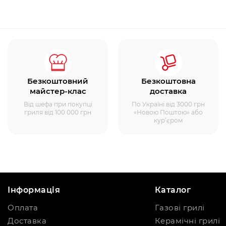
Безкоштовний
Безкоштовна
майстер-клас
доставка
Від шефа при покупці
По Україні від 3000 грн
гриля від 100 000 грн
«Новою Поштою» або
кур’єром
Інформація
Каталог
Оплата
Газові грилі
Доставка
Керамічні грилі