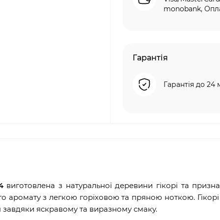
monobank, Опла
Гарантія
Гарантія до 24 
4
виготовлена з натуральної деревини гікорі та призн
о аромату з легкою горіховою та пряною ноткою. Гікорі
 завдяки яскравому та виразному смаку.