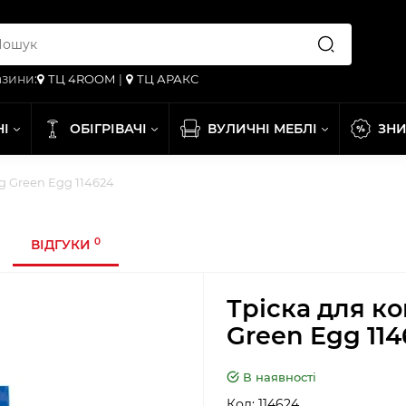
зини:
ТЦ 4ROOM
|
ТЦ АРАКС
НІ
ОБІГРІВАЧІ
ВУЛИЧНІ МЕБЛІ
ЗН
g Green Egg 114624
0
ВІДГУКИ
Тріска для ко
Green Egg 11
В наявності
Код:
114624