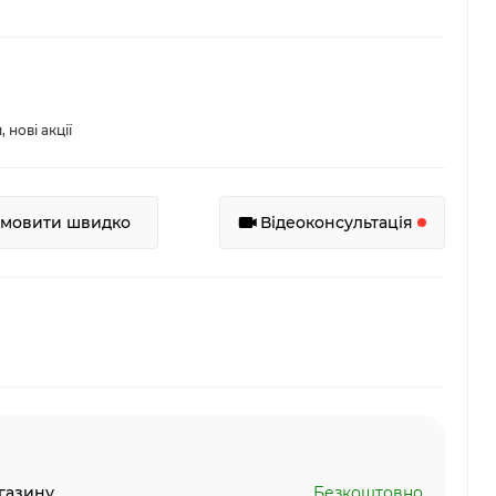
нові акції
амовити швидко
Відеоконсультація
газину
Безкоштовно