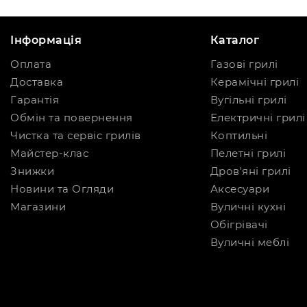
Інформація
Каталог
Оплата
Газові грилі
Доставка
Керамічні грилі
Гарантія
Вугільні грилі
Обмін та повернення
Електричні грилі
Чистка та сервіс грилів
Коптильні
Майстер-клас
Пелетні грилі
Знижки
Дров'яні грилі
Новини та Огляди
Аксесуари
Магазини
Вуличні кухні
Обігрівачі
Вуличні меблі