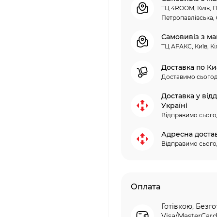
ТЦ 4ROOM, Київ, П
Петропавлівська, 
Самовивіз з ма
ТЦ АРАКС, Київ, Кі
Доставка по Ки
Доставимо сьогод
Доставка у від
Україні
Відправимо сього
Адресна доста
Відправимо сього
Оплата
Готівкою, Безго
Visa/MasterCard