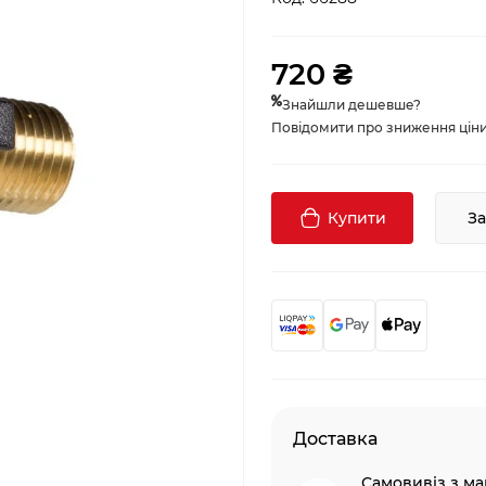
720 ₴
Знайшли дешевше?
Повідомити про зниження ціни, 
Купити
З
Доставка
Самовивіз з ма