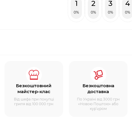
1
2
3
4
0%
0%
0%
0%
Безкоштовний
Безкоштовна
майстер-клас
доставка
Від шефа при покупці
По Україні від 3000 грн
гриля від 100 000 грн
«Новою Поштою» або
кур’єром