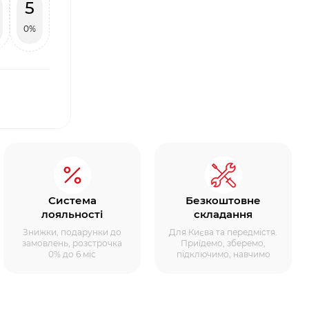
5
0%
Система
Безкоштовне
лояльності
складання
Знижки, подарунки до
Для Києва та передмістя.
замовлень, розстрочка
Приїдемо, зберемо,
0% до 6 міс
підключимо, навчимо