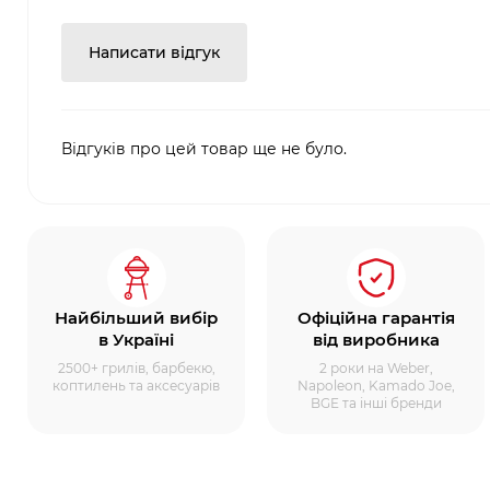
Написати відгук
Відгуків про цей товар ще не було.
Найбільший вибір
Офіційна гарантія
в Україні
від виробника
2500+ грилів, барбекю,
2 роки на Weber,
коптилень та аксесуарів
Napoleon, Kamado Joe,
BGE та інші бренди