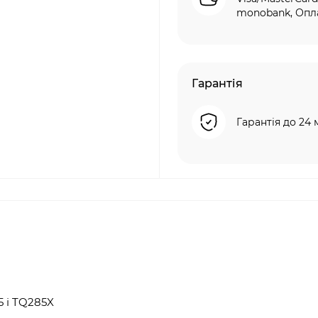
monobank, Опла
Гарантія
Гарантія до 24 
5 і TQ285X