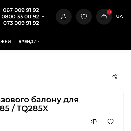
067 009 91 92
0
UA
0800 33 00 92
073 009 91 92
ИЖКИ
БРЕНДИ
азового балону для
85 / TQ285X