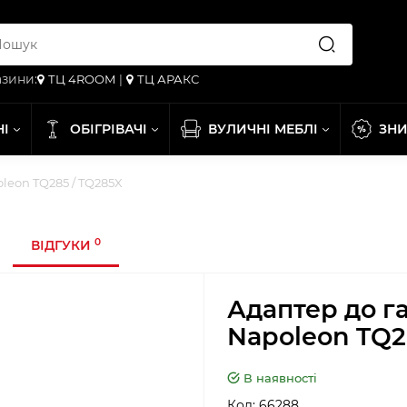
зини:
ТЦ 4ROOM
|
ТЦ АРАКС
НІ
ОБІГРІВАЧІ
ВУЛИЧНІ МЕБЛІ
ЗН
leon TQ285 / TQ285X
0
ВІДГУКИ
Адаптер до г
Napoleon TQ2
В наявності
Код:
66288