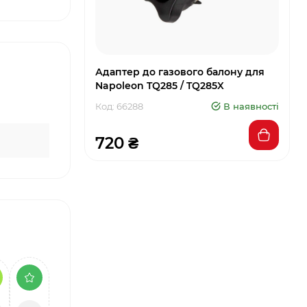
Адаптер до газового балону для
Napoleon TQ285 / TQ285X
Код: 66288
В наявності
720 ₴