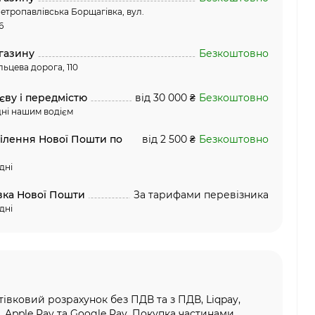
етропавлівська Борщагівка, вул.
6
газину
Безкоштовно
льцева дорога, 110
єву і передмістю
від 30 000 ₴
Безкоштовно
ні нашим водієм
ділення Нової Пошти по
від 2 500 ₴
Безкоштовно
дні
вка Нової Пошти
За тарифами перевізника
дні
тівковий розрахунок без ПДВ та з ПДВ, Liqpay,
, Apple Pay та Google Pay, Покупка частинами