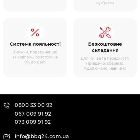
кур’єром
Система лояльності
Безкоштовне
складання
Знижки, подарунки до
замовлень, розстрочка
Для Києва та передмістя.
0% до 6 міс
Приїдемо, зберемо,
підключимо, навчимо
0800 33 00 92
067 009 91 92
073 009 91 92
info@bbq24.com.ua