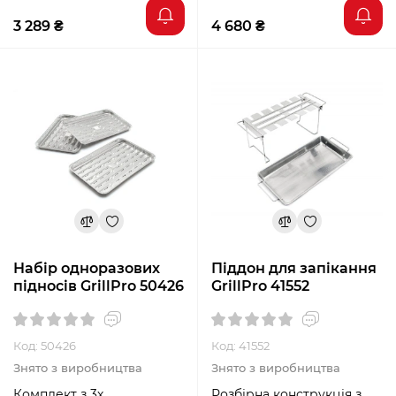
3 289 ₴
4 680 ₴
Набір одноразових
Піддон для запікання
підносів GrillPro 50426
GrillPro 41552
Код: 50426
Код: 41552
Знято з виробництва
Знято з виробництва
Комплект з 3х
Розбірна конструкція з