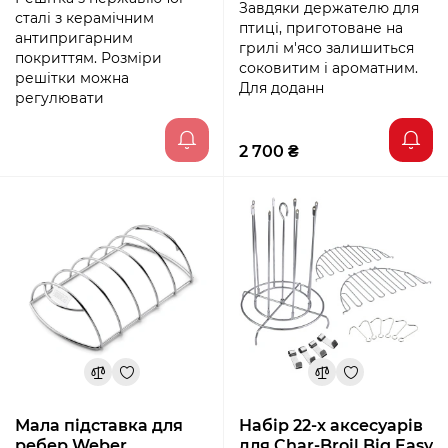
Завдяки держателю для
сталі з керамічним
птиці, приготоване на
антипригарним
грилі м'ясо залишиться
покриттям. Розміри
соковитим і ароматним.
решітки можна
Для доданн
регулювати
2 700 ₴
Мала підставка для
Набір 22-х аксесуарів
ребер Weber
для Char-Broil Bіg Easy