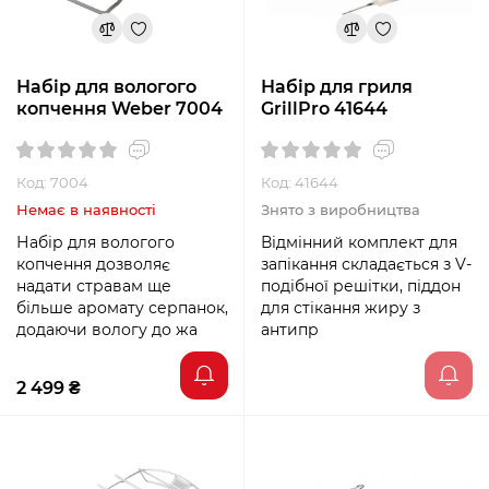
Набір для вологого
Набір для гриля
копчення Weber 7004
GrillPro 41644
Код: 7004
Код: 41644
Немає в наявності
Знято з виробництва
Набір для вологого
Відмінний комплект для
копчення дозволяє
запікання складається з V-
надати стравам ще
подібної решітки, піддон
більше аромату серпанок,
для стікання жиру з
додаючи вологу до жа
антипр
2 499 ₴