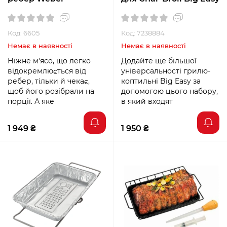
Код: 6605
Код: 7238884
Немає в наявності
Немає в наявності
Ніжне м'ясо, що легко
Додайте ще більшої
відокремлюється від
універсальності грилю-
ребер, тільки й чекає,
коптильні Big Easy за
щоб його розібрали на
допомогою цього набору,
порції. А яке
в який входят
1 949 ₴
1 950 ₴