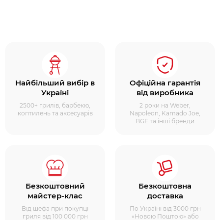
Найбільший вибір в
Офіційна гарантія
Україні
від виробника
2500+ грилів, барбекю,
2 роки на Weber,
коптилень та аксесуарів
Napoleon, Kamado Joe,
BGE та інші бренди
Безкоштовний
Безкоштовна
майстер-клас
доставка
Від шефа при покупці
По Україні від 3000 грн
гриля від 100 000 грн
«Новою Поштою» або