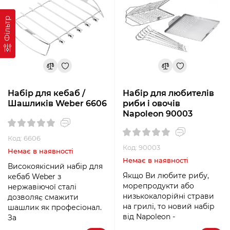
Фільтр
Набір для кебаб /
Набір для любителів
Шашликів Weber 6606
риби і овочів
Napoleon 90003
Код: 6606
Код: 90003
Немає в наявності
Немає в наявності
Високоякісний набір для
Якщо Ви любите рибу,
кебаб Weber з
морепродукти або
нержавіючої сталі
низькокалорійні страви
дозволяє смажити
на грилі, то новий набір
шашлик як професіонал.
від Napoleon -
За