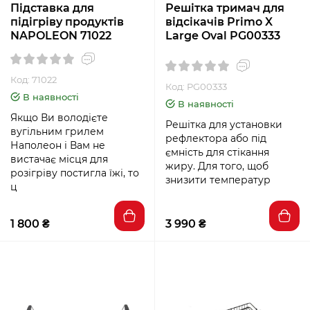
Підставка для
Решітка тримач для
підігріву продуктів
відсікачів Primo X
NAPOLEON 71022
Large Oval PG00333
Код: 71022
Код: PG00333
В наявності
В наявності
Якщо Ви володієте
Решітка для установки
вугільним грилем
рефлектора або під
Наполеон і Вам не
ємність для стікання
вистачає місця для
жиру. Для того, щоб
розігріву постигла їжі, то
знизити температур
ц
1 800 ₴
3 990 ₴