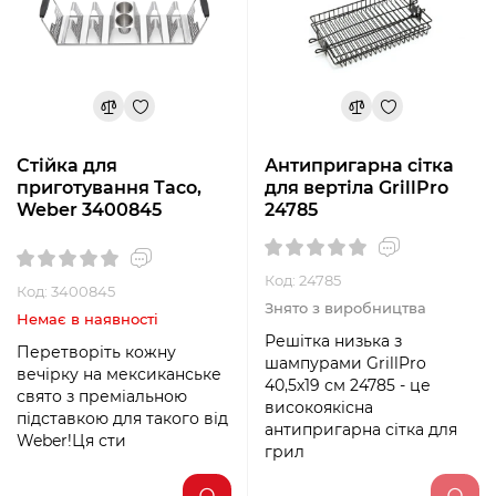
Стійка для
Антипригарна сітка
приготування Taco,
для вертіла GrillPro
Weber 3400845
24785
Код: 24785
Код: 3400845
Знято з виробництва
Немає в наявності
Решітка низька з
Перетворіть кожну
шампурами GrillPro
вечірку на мексиканське
40,5х19 см 24785 - це
свято з преміальною
високоякісна
підставкою для такого від
антипригарна сітка для
Weber!Ця сти
грил