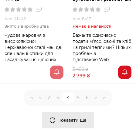
8417
Код: 41442
Код: 8417
Знято з виробництва
Немає в наявності
Чудова жаровня з
Бажаєте одночасно
високоякісної
подати м’ясо, овочі та хліб
нержавіючої сталі має дві
на грилі теплими? Ніяких
спеціальні стійки для
проблем з
насаджування цілісних
підставкою Web
3 499 ₴
2 799 ₴
|<
<
2
3
4
5
6
>
>|
Показати ще