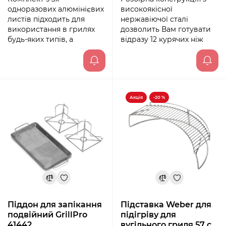
одноразових алюмінієвих
високоякісної
листів підходить для
нержавіючої сталі
використання в грилях
дозволить Вам готувати
будь-яких типів, а
відразу 12 курячих ніж
Акція
-20 %
Піддон для запікання
Підставка Weber для
подвійний GrillPro
підігріву для
41442
вугільного гриля 57 см