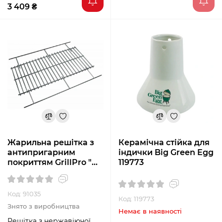
3 409 ₴
Жарильна решітка з
Керамічна стійка для
антипригарним
індички Big Green Egg
покриттям GrillPro "M"
119773
91035
Код: 91035
Код: 119773
Знято з виробництва
Немає в наявності
Решітка з нержавіючої