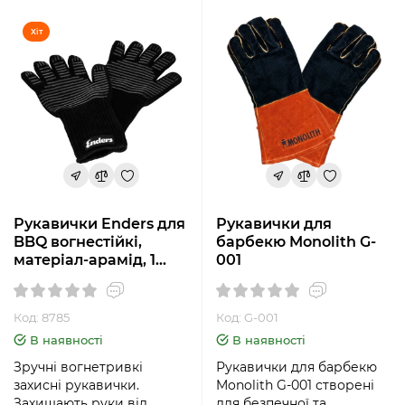
Хіт
Рукавички Enders для
Рукавички для
BBQ вогнестійкі,
барбекю Monolith G-
матеріал-арамід, 1
001
пара, колір чорний
Код: 8785
Код: G-001
В наявності
В наявності
Зручні вогнетривкі
Рукавички для барбекю
захисні рукавички.
Monolith G-001 створені
Захищають руки від
для безпечної та