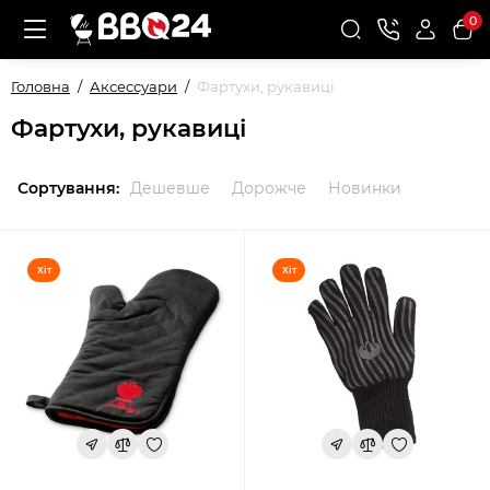
0
Головна
Аксессуари
Фартухи, рукавиці
Фартухи, рукавиці
Сортування:
Дешевше
Дорожче
Новинки
Хіт
Хіт