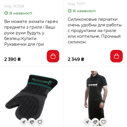
Код: 7017
Код: 60528
В наявності
В наявності
Силиконовые перчатки
Ви можете знімати гарячі
очень удобны для работы
предмети з гриля і Ваші
с продуктами на гриле
руки руки будуть у
или коптильне. Прочный
безпеці.Купити
силикон
Рукавички для гри
2 390 ₴
2 349 ₴