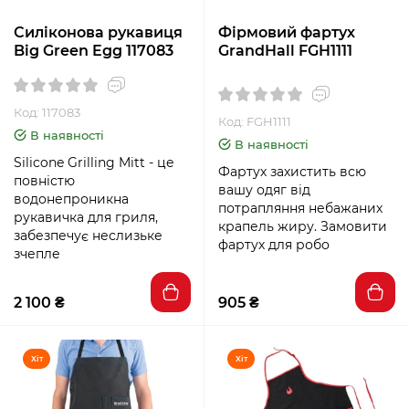
Силіконова рукавиця
Фірмовий фартух
Big Green Egg 117083
GrandHall FGH1111
Код: 117083
Код: FGH1111
В наявності
В наявності
Silicone Grilling Mitt - це
Фартух захистить всю
повністю
вашу одяг від
водонепроникна
потрапляння небажаних
рукавичка для гриля,
крапель жиру. Замовити
забезпечує неслизьке
фартух для робо
зчепле
2 100 ₴
905 ₴
Хіт
Хіт