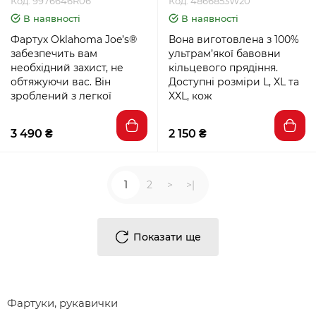
Код: 9976646R06
Код: 4866853W20
В наявності
В наявності
Фартух Oklahoma Joe’s®
Вона виготовлена з 100%
забезпечить вам
ультрам’якої бавовни
необхідний захист, не
кільцевого прядіння.
обтяжуючи вас. Він
Доступні розміри L, XL та
зроблений з легкої
XXL, кож
3 490 ₴
2 150 ₴
1
2
>
>|
Показати ще
Фартуки, рукавички