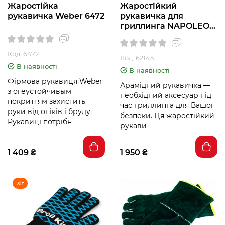
Жаростійка
Жаростійкий
рукавичка Weber 6472
рукавичка для
гриллинга NAPOLEON
62145
Код: 6472
Код: 62145
В наявності
В наявності
Фірмова рукавиця Weber
Арамідний рукавичка —
з огеустойчивым
необхідний аксесуар під
покриттям захистить
час гриллинга для Вашої
руки від опіків і бруду.
безпеки. Ця жаростійкий
Рукавиці потрібн
рукави
1 409 ₴
1 950 ₴
Хіт