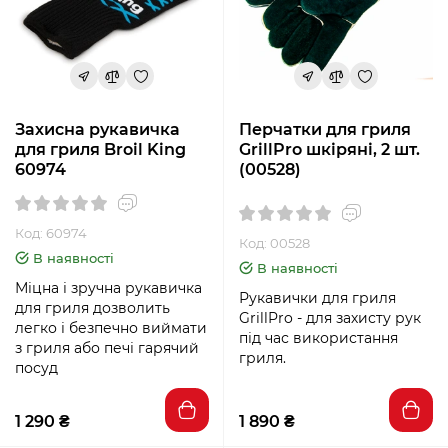
Захисна рукавичка
Перчатки для гриля
для гриля Broil King
GrillPro шкіряні, 2 шт.
60974
(00528)
Код: 60974
Код: 00528
В наявності
В наявності
Міцна і зручна рукавичка
Рукавички для гриля
для гриля дозволить
GrillPro - для захисту рук
легко і безпечно виймати
під час використання
з гриля або печі гарячий
гриля.
посуд
1 290 ₴
1 890 ₴