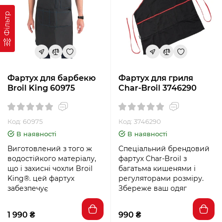
Фільтр
Фартух для барбекю
Фартух для гриля
Broil King 60975
Char-Broil 3746290
Код: 60975
Код: 3746290
В наявності
В наявності
Виготовлений з того ж
Спеціальний брендовий
водостійкого матеріалу,
фартух Char-Broil з
що і захисні чохли Broil
багатьма кишенями і
King®. цей фартух
регуляторами розміру.
забезпечує
Збереже ваш одяг
1 990 ₴
990 ₴