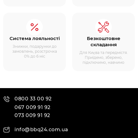
Система лояльності
Безкоштовне
складання
Знижки, подарунки до
замовлень, розстрочка
Для Києва та передмістя.
0% до 6 міс
Приїдемо, зберемо,
підключимо, навчимо
0800 33 00 92
067 009 91 92
073 009 91 92
info@bbq24.com.ua