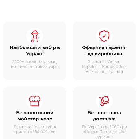
Найбільший вибір в
Офіційна гарантія
Україні
від виробника
2500+ грилів, барбекю,
2 роки на Weber,
коптилень та аксесуарів
Napoleon, Kamado Joe,
BGE та інші бренди
Безкоштовний
Безкоштовна
майстер-клас
доставка
Від шефа при покупці
По Україні від 3000 грн
гриля від 100 000 грн
«Новою Поштою» або
кур’єром