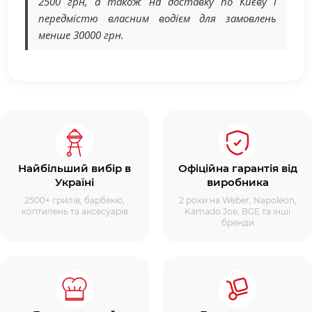
2500 грн, а також на доставку по Києву і
передмістю власним водієм для замовлень
менше 30000 грн.
Найбільший вибір в
Офіційна гарантія від
Україні
виробника
2500+ грилів, барбекю,
2 роки на Weber, Napoleon,
коптилень та аксесуарів
Kamado Joe, BGE та інші
бренди