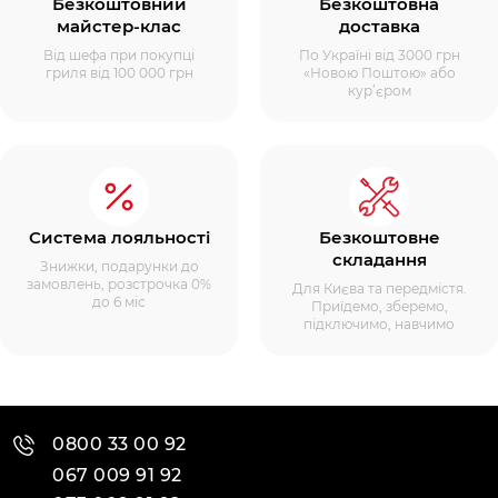
Безкоштовний
Безкоштовна
майстер-клас
доставка
Від шефа при покупці
По Україні від 3000 грн
гриля від 100 000 грн
«Новою Поштою» або
кур’єром
Система лояльності
Безкоштовне
складання
Знижки, подарунки до
замовлень, розстрочка 0%
Для Києва та передмістя.
до 6 міс
Приїдемо, зберемо,
підключимо, навчимо
0800 33 00 92
067 009 91 92