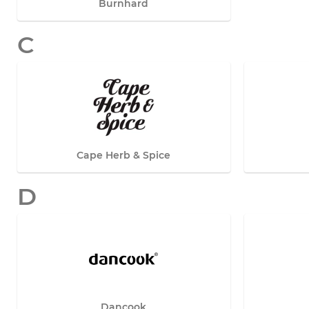
Burnhard
C
Cape Herb & Spice
D
Dancook