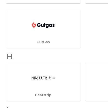
GutGas
H
Heatstrip