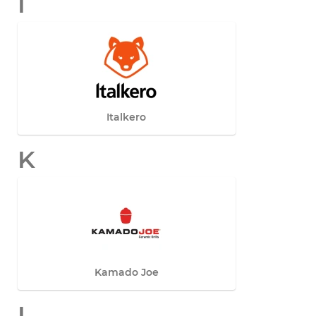
I
Italkero
K
Kamado Joe
L