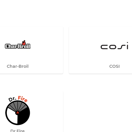
Char-Broil
COSI
Dr.Fire