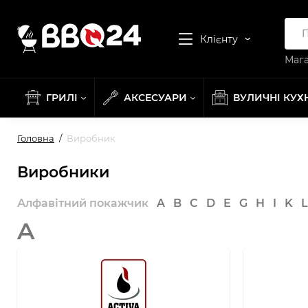
Клієнту
Мага
ГРИЛІ
АКСЕСУАРИ
ВУЛИЧНІ КУХ
Головна
Виробник
Виробники
Алфавітний покажчик
A
B
C
D
E
G
H
I
K
L
A