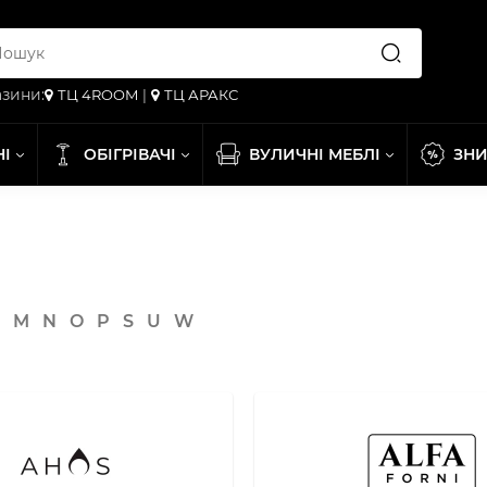
зини:
ТЦ 4ROOM
|
ТЦ АРАКС
НІ
ОБІГРІВАЧІ
ВУЛИЧНІ МЕБЛІ
ЗН
M
N
O
P
S
U
W