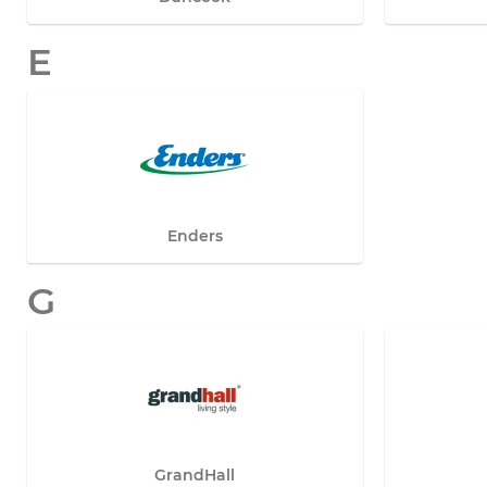
E
Enders
G
GrandHall