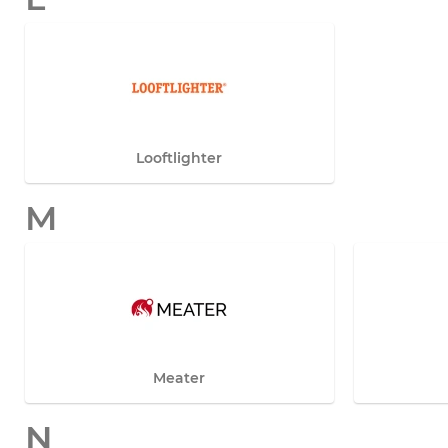
Looftlighter
M
Meater
N