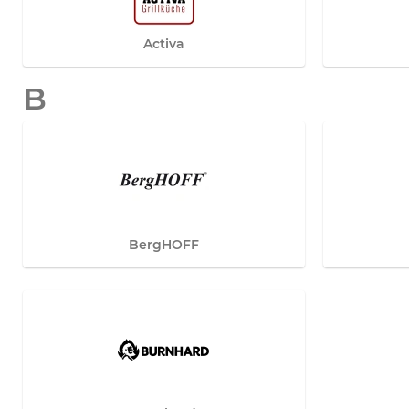
Activa
B
BergHOFF