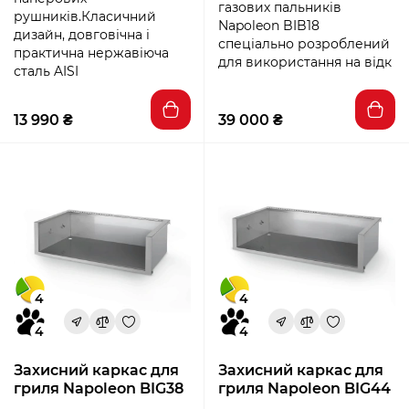
газових пальників
рушників.Класичний
Napoleon BIB18
дизайн, довговічна і
спеціально розроблений
практична нержавіюча
для використання на відк
сталь AISI
13 990 ₴
39 000 ₴
4
4
4
4
Захисний каркас для
Захисний каркас для
гриля Napoleon BIG38
гриля Napoleon BIG44