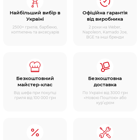
Найбільший вибір в
Офіційна гарантія
Україні
від виробника
2500+ грилів, барбекю,
2 роки на Weber,
коптилень та аксесуарів
Napoleon, Kamado Joe,
BGE та інші бренди
Безкоштовний
Безкоштовна
майстер-клас
доставка
Від шефа при покупці
По Україні від 3000 грн
гриля від 100 000 грн
«Новою Поштою» або
кур’єром