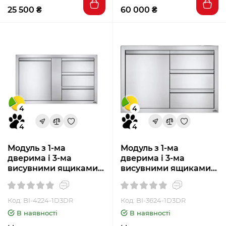
25 500 ₴
60 000 ₴
4
4
4
4
Модуль з 1-ма
Модуль з 1-ма
дверима і 3-ма
дверима і 3-ма
висувними ящиками
висувними ящиками
(107 * 61 см) Napoleon
(91 * 61 см) Napoleon
BI-4224-1D3DR
BI-3624-1D3DR
Код: BI-4224-1D3DR
Код: BI-3624-1D3DR
В наявності
В наявності