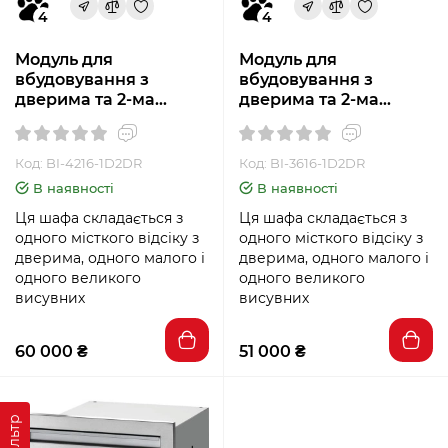
4
4
Модуль для
Модуль для
вбудовування з
вбудовування з
дверима та 2-ма
дверима та 2-ма
висувними ящиками
висувними ящиками
(107х41 см) Napoleon
(91х41 см) Napoleon BI-
BI-4216-1D2DR
3616-1D2DR
Код: BI-4216-1D2DR
Код: BI-3616-1D2DR
В наявності
В наявності
Ця шафа складається з
Ця шафа складається з
одного місткого відсіку з
одного місткого відсіку з
дверима, одного малого і
дверима, одного малого і
одного великого
одного великого
висувних
висувних
60 000 ₴
51 000 ₴
Фільтр