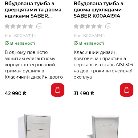
Вбудована тумба з
Вбудована тумба з
дверцятами та двома
двома шухлядами
ящиками SABER
SABER K00AA1914
K00АА3114
Код: K00AA3114
Код: K00AA1914
В наявності
В наявності
В одному повністю
Класичний дизайн,
зашитим елегантному
довговічна і практична
корпусі. інтегрований
нержавіюча сталь AISI 304
тримач рушників.
на довгі роки інтенсивної
Класичний дизайн, довго
експлуа
42 990 ₴
31 490 ₴