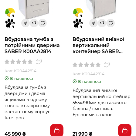
4
4
4
4
Вбудована тумба з
Вбудований виїзної
потрійними дверима
вертикальний
SABER К00АА2814
контейнер SABER
K00АА2914
Код: K00AA2814
Код: K00AA2914
В наявності
В наявності
Вбудована тумба з
Вбудований виїзної
дверцями і двома
вертикальний контейнер
ящиками в одному
555х390мм для газового
повністю закритому
балона / смітника.
елегантному корпусі.
Ергономічна конс
Інтегров
45 990 ₴
21 990 ₴