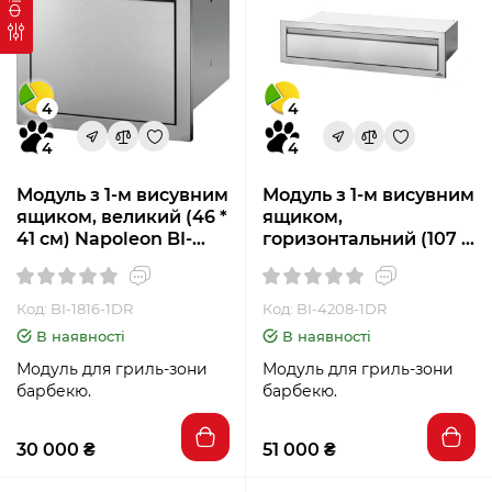
4
4
4
4
Модуль з 1-м висувним
Модуль з 1-м висувним
ящиком, великий (46 *
ящиком,
41 см) Napoleon BI-
горизонтальний (107 *
1816-1DR
20 см) Napoleon BI-
4208-1DR
Код: BI-1816-1DR
Код: BI-4208-1DR
В наявності
В наявності
Модуль для гриль-зони
Модуль для гриль-зони
барбекю.
барбекю.
30 000 ₴
51 000 ₴