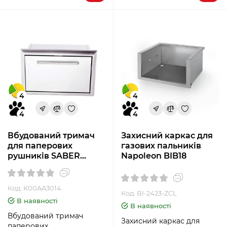
4
4
4
4
Вбудований тримач
Захисний каркас для
для паперових
газових пальників
рушників SABER
Napoleon BIB18
K00АА3014
Код: K00AA3014
Код: BI-2423-ZCL
В наявності
В наявності
Вбудований тримач
Захисний каркас для
паперових