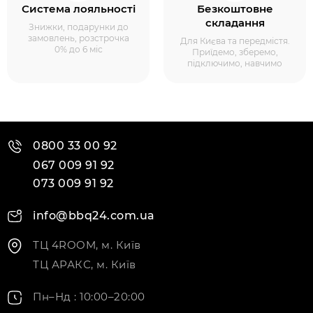
Система лояльності
Безкоштовне
складання
Знижки, подарунки до
замовлень, розстрочка
Для Києва та передмістя.
0% до 6 міс
Приїдемо, зберемо,
підключимо, навчимо
0800 33 00 92
067 009 91 92
073 009 91 92
info@bbq24.com.ua
ТЦ 4ROOM, м. Київ
ТЦ АРАКС, м. Київ
Пн–Нд : 10:00–20:00