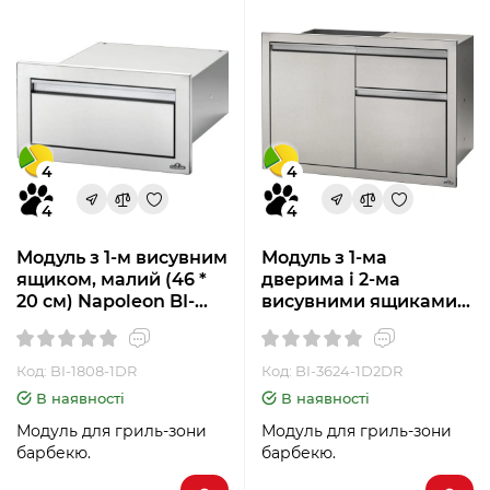
4
4
4
4
Модуль з 1-м висувним
Модуль з 1-ма
ящиком, малий (46 *
дверима і 2-ма
20 см) Napoleon BI-
висувними ящиками
1808-1DR
(91 * 61 см) Napoleon
BI-3624-1D2DR
Код: BI-1808-1DR
Код: BI-3624-1D2DR
В наявності
В наявності
Модуль для гриль-зони
Модуль для гриль-зони
барбекю.
барбекю.