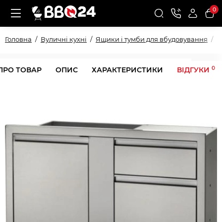
0
Головна
Вуличні кухні
Ящики і тумби для вбудовування
М
0
ПРО ТОВАР
ОПИС
ХАРАКТЕРИСТИКИ
ВІДГУКИ