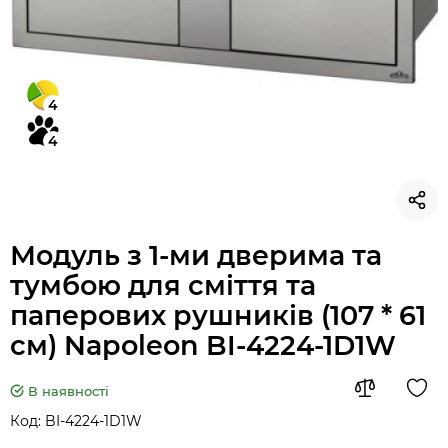
4
4
Модуль з 1-ми дверима та
тумбою для сміття та
паперових рушників (107 * 61
см) Napoleon BI-4224-1D1W
В наявності
Код:
BI-4224-1D1W