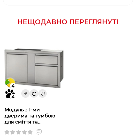
НЕЩОДАВНО ПЕРЕГЛЯНУТІ
4
4
Модуль з 1-ми
дверима та тумбою
для сміття та
паперових рушників
(107 * 61 см) Napoleon