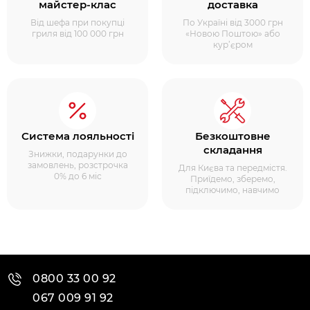
майстер-клас
доставка
Від шефа при покупці
По Україні від 3000 грн
гриля від 100 000 грн
«Новою Поштою» або
кур’єром
Система лояльності
Безкоштовне
складання
Знижки, подарунки до
замовлень, розстрочка
Для Києва та передмістя.
0% до 6 міс
Приїдемо, зберемо,
підключимо, навчимо
0800 33 00 92
067 009 91 92