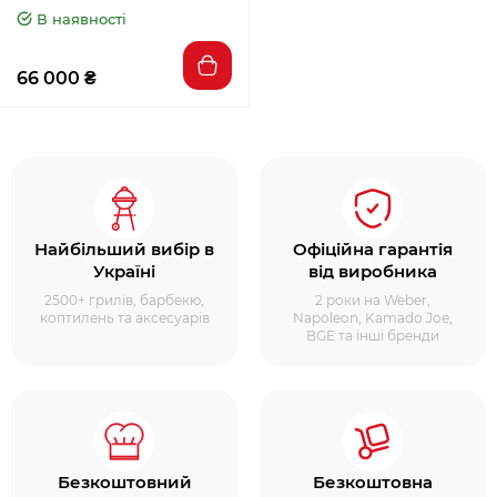
BI-4224-1D1W
В наявності
66 000 ₴
Найбільший вибір в
Офіційна гарантія
Україні
від виробника
2500+ грилів, барбекю,
2 роки на Weber,
коптилень та аксесуарів
Napoleon, Kamado Joe,
BGE та інші бренди
Безкоштовний
Безкоштовна