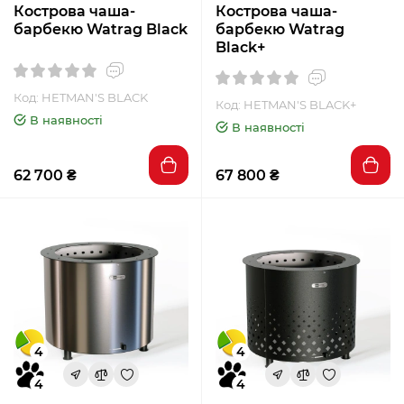
Кострова чаша-
Кострова чаша-
барбекю Watrag Black
барбекю Watrag
Black+
Код: HETMAN'S BLACK
Код: HETMAN'S BLACK+
В наявності
В наявності
62 700 ₴
67 800 ₴
4
4
4
4