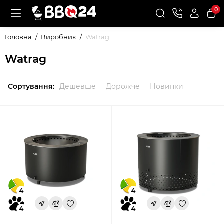
0
Головна
Виробник
Watrag
Watrag
Сортування:
Дешевше
Дорожче
Новинки
4
4
4
4