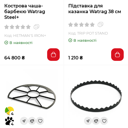
Кострова чаша-
Підставка для
барбекю Watrag
казанка Watrag 38 см
Steel+
Код: TRIP POT STAND
Код: HETMAN'S IRON+
В наявності
В наявності
64 800 ₴
1 210 ₴
4
4