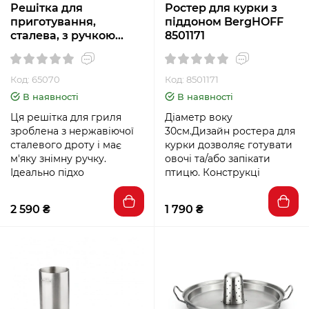
Решітка для
Ростер для курки з
приготування,
піддоном BergHOFF
сталева, з ручкою
8501171
Broil King 65070
Код: 65070
Код: 8501171
В наявності
В наявності
Ця решітка для гриля
Діаметр воку
зроблена з нержавіючої
30см.Дизайн ростера для
сталевого дроту і має
курки дозволяє готувати
м'яку знімну ручку.
овочі та/або запікати
Ідеально підхо
птицю. Конструкці
2 590 ₴
1 790 ₴