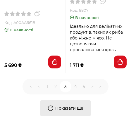
Код: 8807
В наявності
Код: A00AA6618
Ідеально для делікатних
В наявності
продуктів, таких як риба
або ніжне м'ясо. Не
дозволяючи
провалюватися крізь
5 690 ₴
1 711 ₴
|<
<
1
2
3
4
5
>
>|
Показати ще