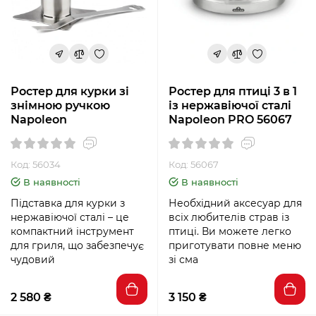
Ростер для курки зі
Ростер для птиці 3 в 1
знімною ручкою
із нержавіючої сталі
Napoleon
Napoleon PRO 56067
Код: 56034
Код: 56067
В наявності
В наявності
Підставка для курки з
Необхідний аксесуар для
нержавіючої сталі – це
всіх любителів страв із
компактний інструмент
птиці. Ви можете легко
для гриля, що забезпечує
приготувати повне меню
чудовий
зі сма
2 580 ₴
3 150 ₴