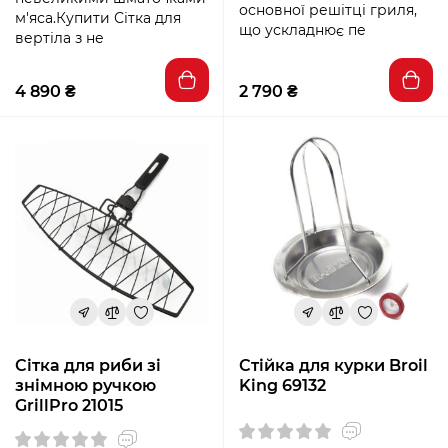
основної решітці гриля,
м'яса.Купити Сітка для
що ускладнює пе
вертіла з не
4 890 ₴
2 790 ₴
Сітка для риби зі
Стійка для курки Broil
знімною ручкою
King 69132
GrillPro 21015