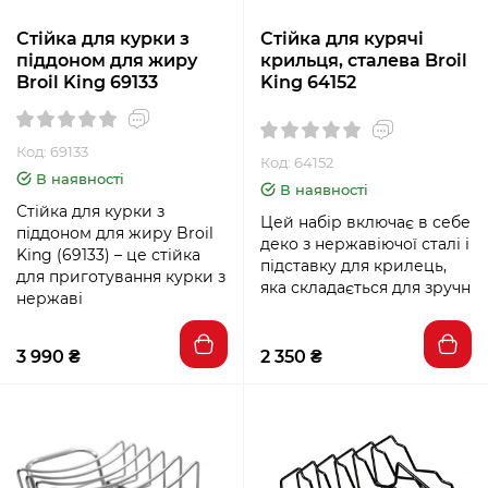
Стійка для курки з
Стійка для курячі
піддоном для жиру
крильця, сталева Broil
Broil King 69133
King 64152
Код: 69133
Код: 64152
В наявності
В наявності
Стійка для курки з
Цей набір включає в себе
піддоном для жиру Broil
деко з нержавіючої сталі і
King (69133) – це стійка
підставку для крилець,
для приготування курки з
яка складається для зручн
нержаві
3 990 ₴
2 350 ₴