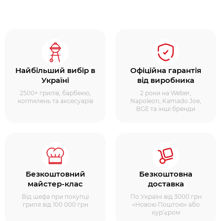
Найбільший вибір в
Офіційна гарантія
Україні
від виробника
2500+ грилів, барбекю,
2 роки на Weber,
коптилень та аксесуарів
Napoleon, Kamado Joe,
BGE та інші бренди
Безкоштовний
Безкоштовна
майстер-клас
доставка
Від шефа при покупці
По Україні від 3000 грн
гриля від 100 000 грн
«Новою Поштою» або
кур’єром