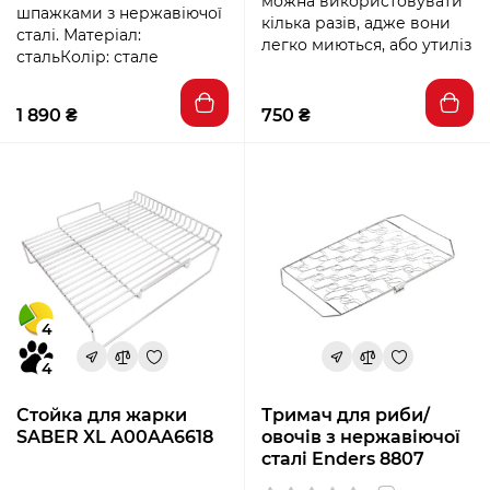
можна використовувати
шпажками з нержавіючої
кілька разів, адже вони
сталі. Матеріал:
легко миються, або утиліз
стальКолір: стале
1 890 ₴
750 ₴
4
4
Стойка для жарки
Тримач для риби/
SABER XL A00AA6618
овочів з нержавіючої
сталі Enders 8807