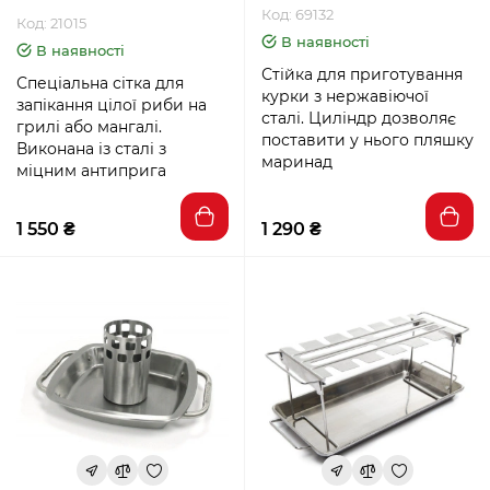
Код: 69132
Код: 21015
В наявності
В наявності
Стійка для приготування
Спеціальна сітка для
курки з нержавіючої
запікання цілої риби на
сталі. Циліндр дозволяє
грилі або мангалі.
поставити у нього пляшку
Виконана із сталі з
маринад
міцним антиприга
1 550 ₴
1 290 ₴