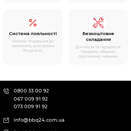
Система лояльності
Безкоштовне
складання
Знижки, подарунки до
замовлень, розстрочка
Для Києва та передмістя.
0% до 6 міс
Приїдемо, зберемо,
підключимо, навчимо
0800 33 00 92
067 009 91 92
073 009 91 92
info@bbq24.com.ua