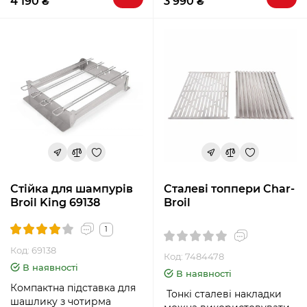
4 190 ₴
3 990 ₴
Стійка для шампурів
Сталеві топпери Char-
Broil King 69138
Broil
1
Код: 69138
Код: 7484478
В наявності
В наявності
Компактна підставка для
Тонкі сталеві накладки
шашлику з чотирма