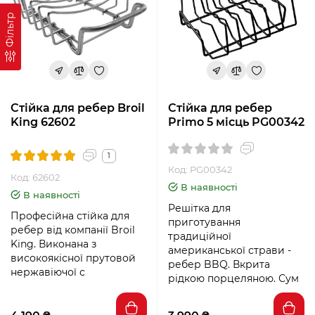
Фільтр
Стійка для ребер Broil
Стійка для ребер
King 62602
Primo 5 місць PG00342
1
Код: PG00342
Код: 62602
В наявності
В наявності
Решітка для
Професійна стійка для
приготування
ребер від компанії Broil
традиційної
King. Виконана з
американської страви -
високоякісної прутовой
ребер BBQ. Вкрита
нержавіючої с
рідкою порцеляною. Сум