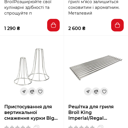
BroilРозширюйте свої
грилі м'ясо залишиться
кулінарні здібності та
соковитим і ароматним.
спрощуйте п
Металевий
1 290 ₴
2 600 ₴
Пристосування для
Решітка для гриля
вертикальної
Broil King
смаження курки Big
Imperial/Regal
Green Egg 117458
сталева