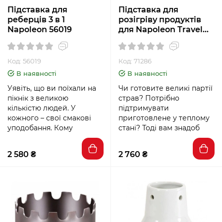
Підставка для
Підставка для
реберців 3 в 1
розігріву продуктів
Napoleon 56019
для Napoleon TravelQ
71286
Код: 56019
Код: 71286
В наявності
В наявності
Уявіть, що ви поїхали на
Чи готовите великі партії
пікнік з великою
страв? Потрібно
кількістю людей. У
підтримувати
кожного – свої смакові
приготовлене у теплому
уподобання. Кому
стані? Тоді вам знадоб
2 580 ₴
2 760 ₴