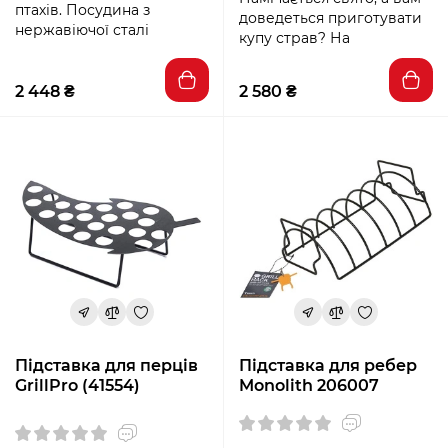
птахів. Посудина з
доведеться приготувати
нержавіючої сталі
купу страв? На
2 448 ₴
2 580 ₴
Підставка для перців
Підставка для ребер
GrillPro (41554)
Monolith 206007