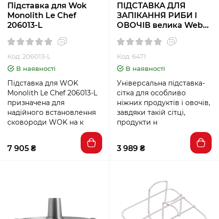
Підставка для Wok
ПІДСТАВКА ДЛЯ
Monolith Le Chef
ЗАПІКАННЯ РИБИ І
206013-L
ОВОЧІВ велика Weber
6471
Код: 206013-L
Код: 6471
В наявності
В наявності
Підставка для WOK
Універсальна підставка-
Monolith Le Chef 206013-L
сітка для особливо
призначена для
ніжних продуктів і овочів,
надійного встановлення
завдяки такій сітці,
сковороди WOK на к
продукти н
7 905 ₴
3 989 ₴