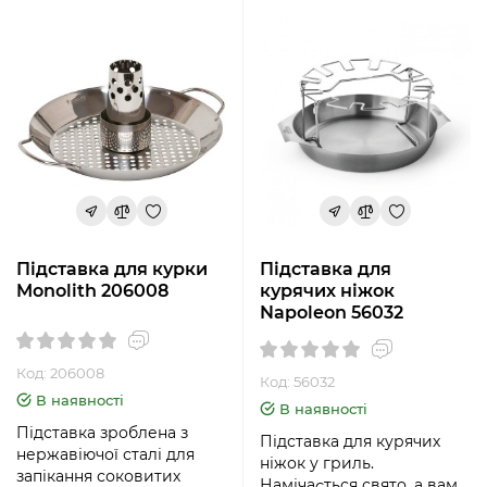
Підставка для курки
Підставка для
Monolith 206008
курячих ніжок
Napoleon 56032
Код: 206008
Код: 56032
В наявності
В наявності
Підставка зроблена з
Підставка для курячих
нержавіючої сталі для
ніжок у гриль.
запікання соковитих
Намічається свято, а вам