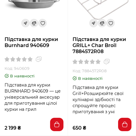
Підставка для курки
Підставка для курки
Burnhard 940609
GRILL+ Char Broil
7884572R08
Код: 940609
Код: 7884572R08
В наявності
В наявності
Підставка для курки
Підставка для курки
BURNHARD 940609 — це
Grill+Розширюйте свої
універсальний аксесуар
кулінарні здібності та
для приготування цілої
спрощуйте процес
курки на грил
приготування з уні
2 199 ₴
650 ₴