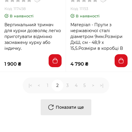
Код: 117458
Код: 11153
В наявності
В наявності
Вертикальний тримач
Матеріал - Прути з
для курки дозволяє легко
нержавіючої сталі
приготувати відмінно
діаметром 9мм.Розміри
засмажену курку або
ДхШ, см - 48,9 х
індичку.
15,5.Розміри в коробці В
1 900 ₴
4 790 ₴
|<
<
1
2
3
4
5
>
>|
Показати ще