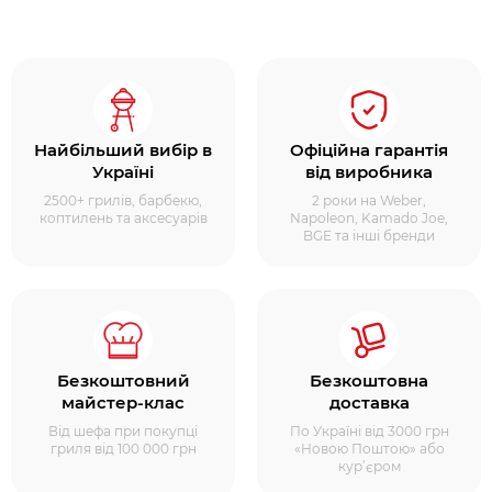
Найбільший вибір в
Офіційна гарантія
Україні
від виробника
2500+ грилів, барбекю,
2 роки на Weber,
коптилень та аксесуарів
Napoleon, Kamado Joe,
BGE та інші бренди
Безкоштовний
Безкоштовна
майстер-клас
доставка
Від шефа при покупці
По Україні від 3000 грн
гриля від 100 000 грн
«Новою Поштою» або
кур’єром