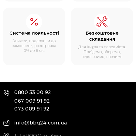
Система лояльності
Безкоштовне
складання
Знижки, подарунки до
замовлень, розстрочка
Для Києва та передмістя.
0% до 6 міс
Приїдемо, зберемо,
підключимо, навчимо
0800 33 00 92
067 009 91 92
073 009 91 92
info@bbq24.com.ua
ТЦ 4ROOM, м. Київ