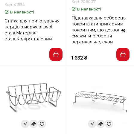
Код: 206007
Код: 41554
В наявності
В наявності
Підставка для реберець
Стійка для приготування
покрита атипригарним
перців з нержавіючої
покриттям, що дозволяє
сталі.Матеріал:
смажити реберця
стальКолір: сталевий
вертикально, екон
1 632 ₴