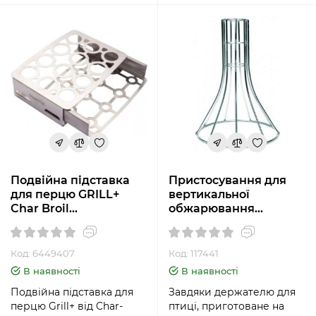
Подвійна підставка
Пристосування для
для перцю GRILL+
вертикальної
Char Broil
обжарювання
6449407R04
індички Big Green Egg
117441
Код: 6449407
Код: 117441
В наявності
В наявності
Подвійна підставка для
Завдяки держателю для
перцю Grill+ від Char-
птиці, приготоване на