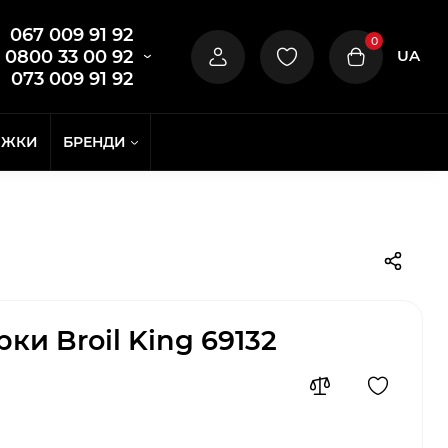
067 009 91 92
0
UA
0800 33 00 92
073 009 91 92
ИЖКИ
БРЕНДИ
рки Broil King 69132