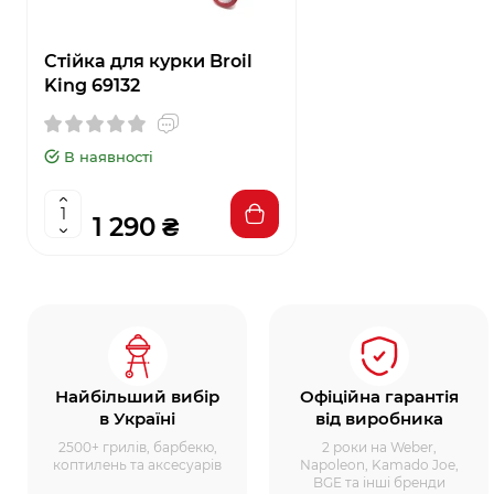
Стійка для курки Broil
King 69132
В наявності
1 290 ₴
Найбільший вибір
Офіційна гарантія
в Україні
від виробника
2500+ грилів, барбекю,
2 роки на Weber,
коптилень та аксесуарів
Napoleon, Kamado Joe,
BGE та інші бренди