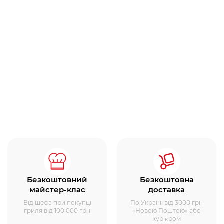
Безкоштовний
Безкоштовна
майстер-клас
доставка
Від шефа при покупці
По Україні від 3000 грн
гриля від 100 000 грн
«Новою Поштою» або
кур’єром