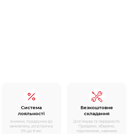
Система
Безкоштовне
лояльності
складання
Знижки, подарунки до
Для Києва та передмістя.
замовлень, розстрочка
Приїдемо, зберемо,
0% до 6 міс
підключимо, навчимо