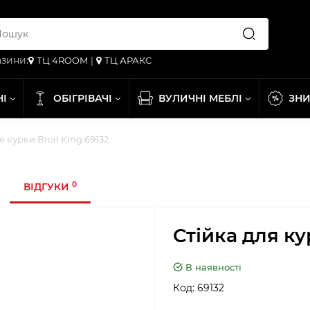
зини:
ТЦ 4ROOM
|
ТЦ АРАКС
НІ
ОБІГРІВАЧІ
ВУЛИЧНІ МЕБЛІ
ЗН
я курки Broil King 69132
0
ВІДГУКИ
Стійка для ку
В наявності
Код:
69132