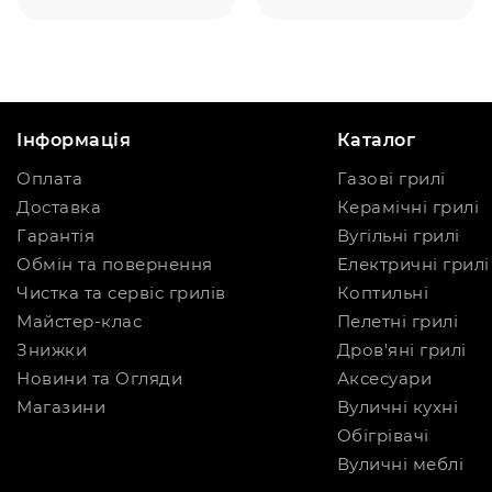
Інформація
Каталог
Оплата
Газові грилі
Доставка
Керамічні грилі
Гарантія
Вугільні грилі
Обмін та повернення
Електричні грилі
Чистка та сервіс грилів
Коптильні
Майстер-клас
Пелетні грилі
Знижки
Дров'яні грилі
Новини та Огляди
Аксесуари
Магазини
Вуличні кухні
Обігрівачі
Вуличні меблі