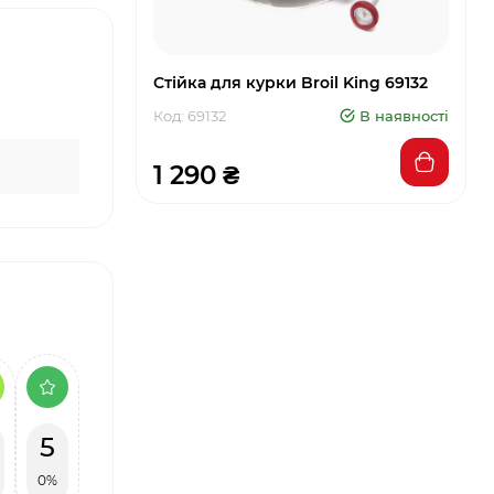
Стійка для курки Broil King 69132
Код: 69132
В наявності
1 290 ₴
5
0%