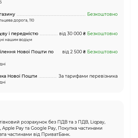
6
газину
Безкоштовно
льцева дорога, 110
єву і передмістю
від 30 000 ₴
Безкоштовно
ні нашим водієм
ділення Нової Пошти по
від 2 500 ₴
Безкоштовно
дні
вка Нової Пошти
За тарифами перевізника
дні
тівковий розрахунок без ПДВ та з ПДВ, Liqpay,
, Apple Pay та Google Pay, Покупка частинами
та частинами від ПриватБанк.