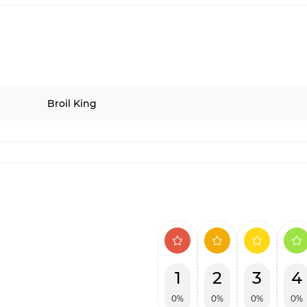
Broil King
1
2
3
4
0%
0%
0%
0%