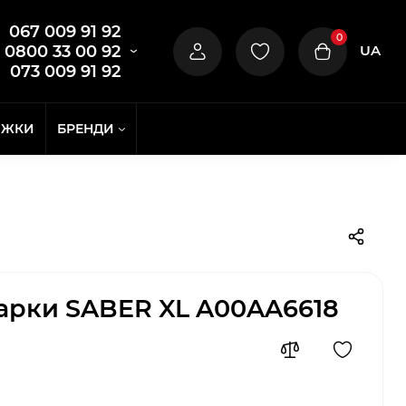
067 009 91 92
0
UA
0800 33 00 92
073 009 91 92
ИЖКИ
БРЕНДИ
арки SABER XL A00AA6618