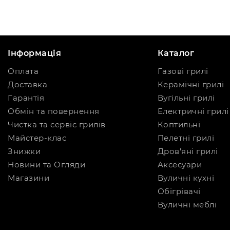
Інформація
Каталог
Оплата
Газові грилі
Доставка
Керамічні грилі
Гарантія
Вугільні грилі
Обмін та повернення
Електричні грилі
Чистка та сервіс грилів
Коптильні
Майстер-клас
Пелетні грилі
Знижки
Дров'яні грилі
Новини та Огляди
Аксесуари
Магазини
Вуличні кухні
Обігрівачі
Вуличні меблі