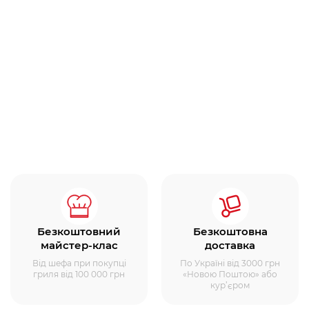
Безкоштовний
Безкоштовна
майстер-клас
доставка
Від шефа при покупці
По Україні від 3000 грн
гриля від 100 000 грн
«Новою Поштою» або
кур’єром