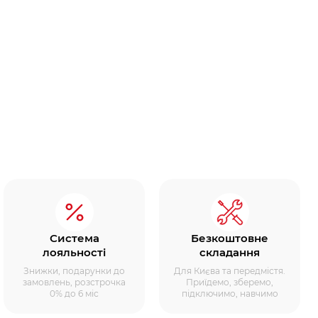
Система
Безкоштовне
лояльності
складання
Знижки, подарунки до
Для Києва та передмістя.
замовлень, розстрочка
Приїдемо, зберемо,
0% до 6 міс
підключимо, навчимо