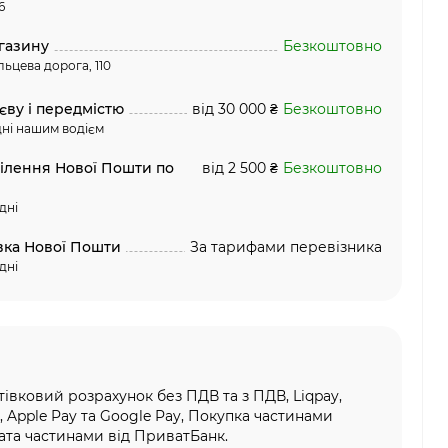
6
газину
Безкоштовно
льцева дорога, 110
єву і передмістю
від 30 000 ₴
Безкоштовно
ні нашим водієм
ділення Нової Пошти по
від 2 500 ₴
Безкоштовно
дні
вка Нової Пошти
За тарифами перевізника
дні
тівковий розрахунок без ПДВ та з ПДВ, Liqpay,
, Apple Pay та Google Pay, Покупка частинами
та частинами від ПриватБанк.