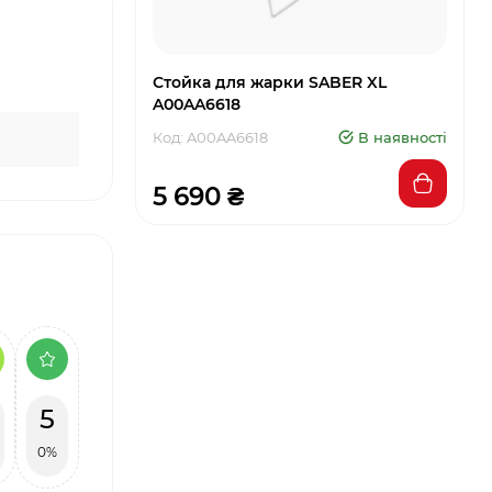
Стойка для жарки SABER XL
A00AA6618
Код: A00AA6618
В наявності
5 690 ₴
5
0%