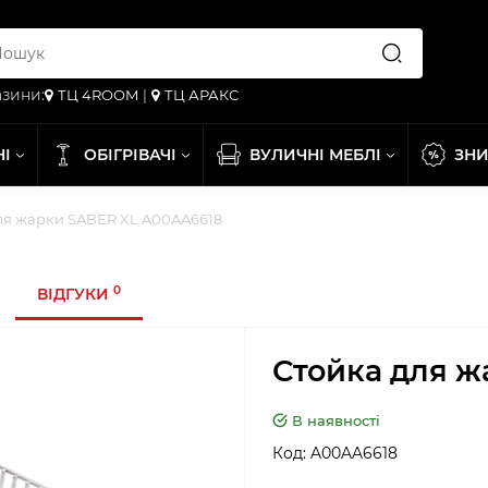
зини:
ТЦ 4ROOM
|
ТЦ АРАКС
НІ
ОБІГРІВАЧІ
ВУЛИЧНІ МЕБЛІ
ЗН
ля жарки SABER XL A00AA6618
0
ВІДГУКИ
Стойка для ж
В наявності
Код:
A00AA6618