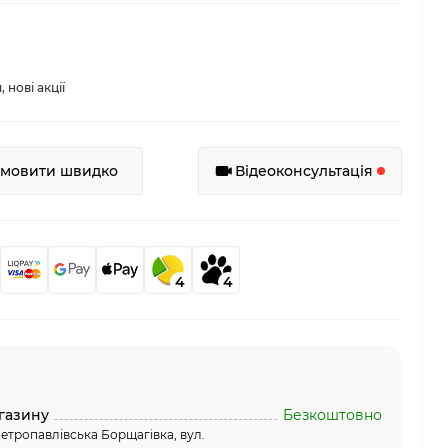
нові акції
амовити швидко
Відеоконсультація
4
4
газину
Безкоштовно
етропавлівська Борщагівка, вул.