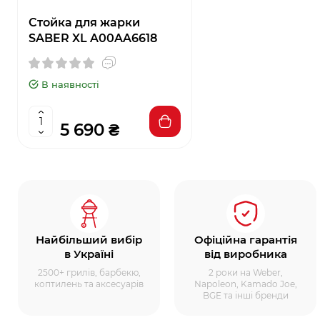
Стойка для жарки
SABER XL A00AA6618
В наявності
5 690 ₴
Найбільший вибір
Офіційна гарантія
в Україні
від виробника
2500+ грилів, барбекю,
2 роки на Weber,
коптилень та аксесуарів
Napoleon, Kamado Joe,
BGE та інші бренди