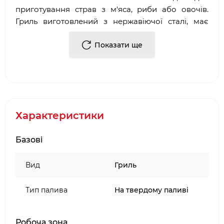
приготування страв з м'яса, риби або овочів.
Гриль виготовлений з нержавіючої сталі, має
нескладну конструкцію, а головне простий у
використанні і безпечний. Процес приготування
Показати ще
в переносному грилі нічим не відрізняється від
готування в стаціонарному грилі. Всі частини
якісно підігнані, легко миються після
експлуатації.
Для мобільності гриль забезпечений ременем і
Характеристики
коркової підставкою.
Базові
Вид
Гриль
Тип палива
На твердому паливі
Робоча зона