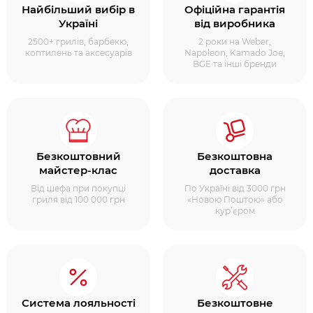
Найбільший вибір в
Офіційна гарантія
Україні
від виробника
2500+ грилів, барбекю,
2 роки на Weber,
коптилень та аксесуарів
Napoleon, Kamado Joe,
BGE та інші бренди
Безкоштовний
Безкоштовна
майстер-клас
доставка
Від шефа при покупці
По Україні від 3000 грн
гриля від 100 000 грн
«Новою Поштою» або
кур’єром
Система лояльності
Безкоштовне