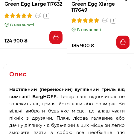
Green Egg Large 117632
Green Egg Xlarge
117649
1
1
В наявності
В наявності
124 900 ₴
185 900 ₴
Опис
Настільний (переносний) вугільний гриль від
компанії BergHOFF.
Тепер ваш відпочинок не
залежить від гриля, його ваги або розмірів. Ви
вільні вибрати будь-яке місце, де влаштувати
пікнік з друзями. Пляж, лісова галявина або
дачну ділянку - в будь-який з цих місць ви легко
зможете взяти з собою все необхідне для