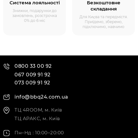
Система лояльності
Безкоштовне
складання
Знижки, подарунки до
замовлень, розстрочка
Для Києва та передмістя.
0% до 6 міс
Приїдемо, зберемо,
підключимо, навчимо
0800 33 00 92
067 009 91 92
073 009 91 92
info@bbq24.com.ua
ТЦ 4ROOM, м. Київ
ТЦ АРАКС, м. Київ
Пн–Нд : 10:00–20:00