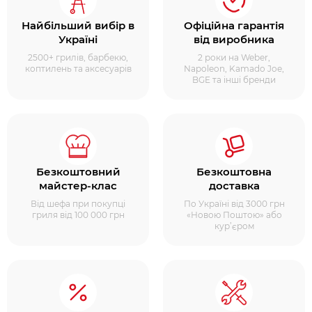
Найбільший вибір в
Офіційна гарантія
Україні
від виробника
2500+ грилів, барбекю,
2 роки на Weber,
коптилень та аксесуарів
Napoleon, Kamado Joe,
BGE та інші бренди
Безкоштовний
Безкоштовна
майстер-клас
доставка
Від шефа при покупці
По Україні від 3000 грн
гриля від 100 000 грн
«Новою Поштою» або
кур’єром