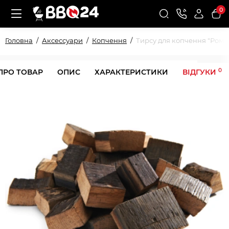
0
Головна
Аксессуари
Копчення
Тирсу для копчення "Ром" B
0
ПРО ТОВАР
ОПИС
ХАРАКТЕРИСТИКИ
ВІДГУКИ