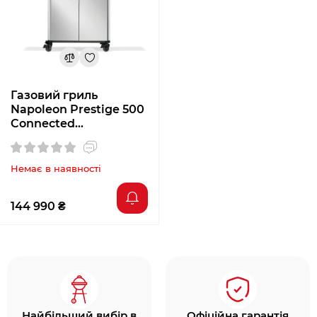
4 міцні основні пальники з нержавіючої
сталі (по 4 кВт кожна);
велика інфрачервона зона SIZZLE ZONE (5
кВт) з регульованими по висоті ґратами з
нержавіючої сталі;
Газовий гриль
великий задній інфрачервоний пальник з
Napoleon Prestige 500
нержавіючої сталі (5,7 кВт), що займає всю
Connected
P500VXRSIBPSS-RC
ширину поверхні для смаження;
3 термощупи, які можна використовувати
Немає в наявності
одночасно, до 300 °C;
додатковий термощуп на рівні ґрат гриля;
144 990 ₴
грати для приготування їжі WAVE із
високоякісної нержавіючої сталі товщиною
8,5 мм;
великі грати для підігріву з нержавіючої
сталі, компактні та з фіксатором на кришці;
міцні розсікачі полум'я з нержавіючої сталі;
компактна відкидна кришка LIFT EASE із
Найбільший вибір в
Офіційна гарантія