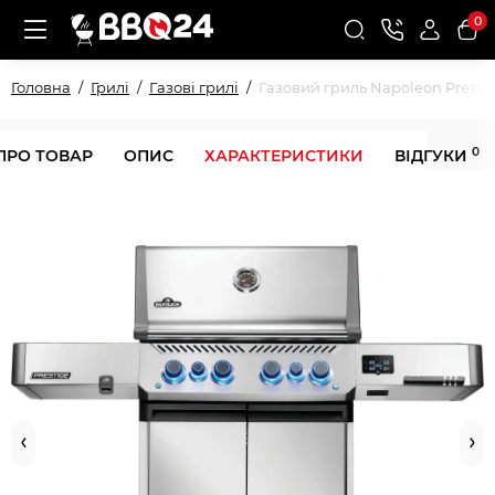
0
Головна
Грилі
Газові грилі
Газовий гриль Napoleon Prest
0
ПРО ТОВАР
ОПИС
ХАРАКТЕРИСТИКИ
ВІДГУКИ