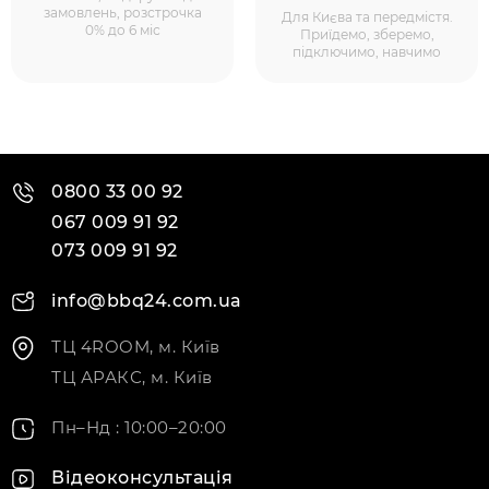
замовлень, розстрочка
Для Києва та передмістя.
0% до 6 міс
Приїдемо, зберемо,
підключимо, навчимо
0800 33 00 92
067 009 91 92
073 009 91 92
info@bbq24.com.ua
ТЦ 4ROOM, м. Київ
ТЦ АРАКС, м. Київ
Пн–Нд : 10:00–20:00
Відеоконсультація