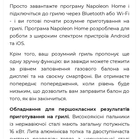
Просто завантажте програму Napoleon Home і
підключіться до грилю через Bluetooth або Wi-Fi
- і ви готові почати розумне приготування на
грилі. Програма Napoleon Home розроблена для
роботи з широким спектром пристроїв Android
та iOS.
Крім того, ваш розумний гриль пропонує ще
одну зручну функцію: ви завжди можете стежити
за рівнем заповнення газового балона на
дисплеї та на своєму смартфоні. Ви отримаєте
попереднє попередження, коли рівень буде
низьким, що дозволить вам заправити балон до
того, як він закінчиться.
Обладнання для першокласних результатів
приготування на грилі.
Високоякісні пальники
із нержавіючої сталі мають загальну потужність
16 кВт. Лита алюмінієва топка та двоступінчаста
система розподілу тепла з нержавіючої сталі