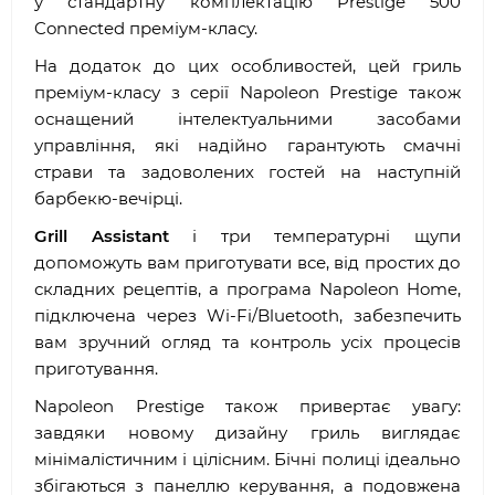
у стандартну комплектацію Prestige 500
Connected преміум-класу.
На додаток до цих особливостей, цей гриль
преміум-класу з серії Napoleon Prestige також
оснащений інтелектуальними засобами
управління, які надійно гарантують смачні
страви та задоволених гостей на наступній
барбекю-вечірці.
Grill Assistant
і три температурні щупи
допоможуть вам приготувати все, від простих до
складних рецептів, а програма Napoleon Home,
підключена через Wi-Fi/Bluetooth, забезпечить
вам зручний огляд та контроль усіх процесів
приготування.
Napoleon Prestige також привертає увагу:
завдяки новому дизайну гриль виглядає
мінімалістичним і цілісним. Бічні полиці ідеально
збігаються з панеллю керування, а подовжена