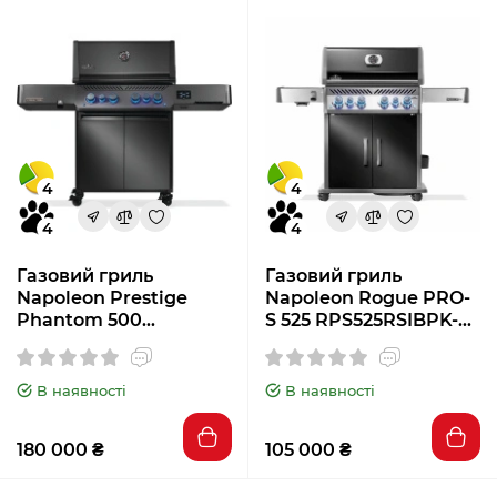
4
4
4
4
Газовий гриль
Газовий гриль
Napoleon Prestige
Napoleon Rogue PRO-
Phantom 500
S 525 RPS525RSIBPK-2-
Connected
UA
P500VXRSIBPK-UA-
PHM
В наявності
В наявності
180 000 ₴
105 000 ₴