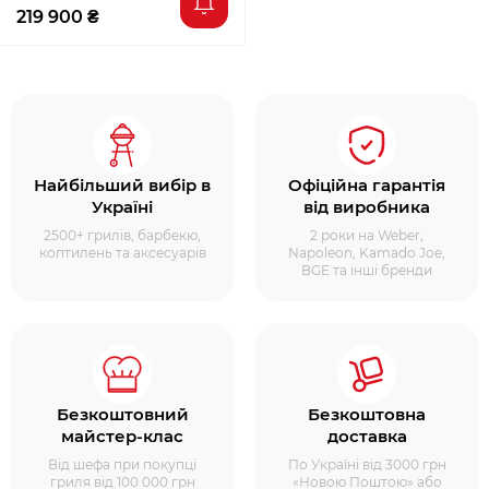
219 900 ₴
Найбільший вибір в
Офіційна гарантія
Україні
від виробника
2500+ грилів, барбекю,
2 роки на Weber,
коптилень та аксесуарів
Napoleon, Kamado Joe,
BGE та інші бренди
Безкоштовний
Безкоштовна
майстер-клас
доставка
Від шефа при покупці
По Україні від 3000 грн
гриля від 100 000 грн
«Новою Поштою» або