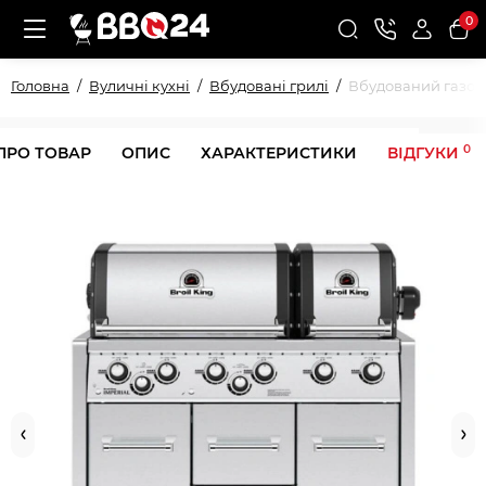
0
Головна
Вуличні кухні
Вбудовані грилі
Вбудований газовий
0
ПРО ТОВАР
ОПИС
ХАРАКТЕРИСТИКИ
ВІДГУКИ