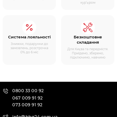
кур’єром
Система лояльності
Безкоштовне
складання
Знижки, подарунки до
замовлень, розстрочка
Для Києва та передмістя.
0% до 6 міс
Приїдемо, зберемо,
підключимо, навчимо
0800 33 00 92
067 009 91 92
073 009 91 92
info@bbq24.com.ua