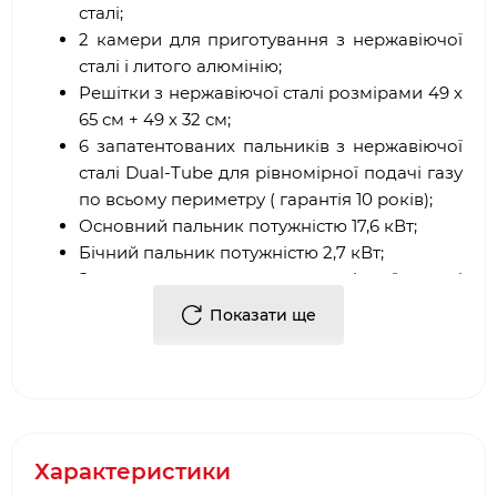
сталі;
2 камери для приготування з нержавіючої
сталі і литого алюмінію;
Решітки з нержавіючої сталі розмірами 49 х
65 см + 49 х 32 см;
6 запатентованих пальників з нержавіючої
сталі Dual-Tube для рівномірної подачі газу
по всьому периметру ( гарантія 10 років);
Основний пальник потужністю 17,6 кВт;
Бічний пальник потужністю 2,7 кВт;
Задня пальник з нержавіючої сталі
потужністю 4,4 кВт;
Показати ще
Вертел з ел. двигуном в комплекті;
Додаткові решітки для підігріву розмірами
64 х 21 + 29 х 21;
Запатентована система приготування Flav-
R Wav, знаходиться над пальниками, що
забезпечує рівномірний розподіл
Характеристики
температури і ароматів;