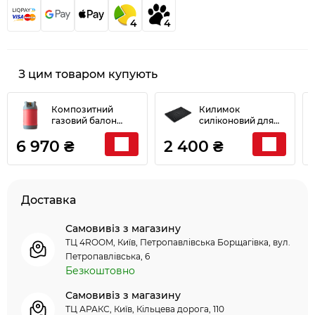
4
4
З цим товаром купують
Композитний
Килимок
газовий балон
силіконовий для
HPCR-G. 4 18,2 л
бокового столика
6 970 ₴
2 400 ₴
HPC Research
газового грилю
(Чехія, під
Napoleon Pro 70123
український
редуктор) 9666
Доставка
Самовивіз з магазину
ТЦ 4ROOM, Київ, Петропавлівська Борщагівка, вул.
Петропавлівська, 6
Безкоштовно
Самовивіз з магазину
ТЦ АРАКС, Київ, Кільцева дорога, 110