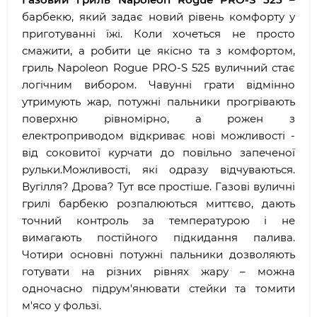
барбекю, який задає новий рівень комфорту у
приготуванні їжі. Коли хочеться не просто
смажити, а робити це якісно та з комфортом,
гриль Napoleon Rogue PRO-S 525 вуличний стає
логічним вибором. Чавунні грати відмінно
утримують жар, потужні пальники прогрівають
поверхню рівномірно, а рожен з
електроприводом відкриває нові можливості -
від соковитої курчати до повільно запеченої
рульки.Можливості, які одразу відчуваються.
Вугілля? Дрова? Тут все простіше. Газові вуличні
грилі барбекю розпалюються миттєво, дають
точний контроль за температурою і не
вимагають постійного підкидання палива.
Чотири основні потужні пальники дозволяють
готувати на різних рівнях жару – можна
одночасно підрум'янювати стейки та томити
м'ясо у фользі.