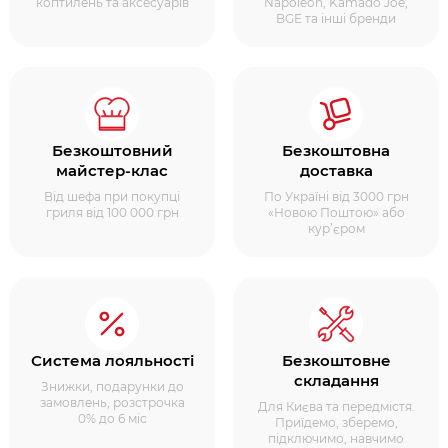
коптилень та аксесуарів
Napoleon, Kamado Joe,
BGE та інші бренди
Безкоштовний
Безкоштовна
майстер-клас
доставка
Від шефа при покупці
По Україні від 3000 грн
гриля від 100 000 грн
«Новою Поштою» або
кур’єром
Система лояльності
Безкоштовне
складання
Знижки, подарунки до
замовлень, розстрочка
Для Києва та передмістя.
0% до 6 міс
Приїдемо, зберемо,
підключимо, навчимо