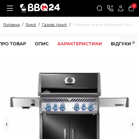
0
Головна
Грилі
Газові грилі
Газовий гриль Napoleon Rogue
0
ПРО ТОВАР
ОПИС
ХАРАКТЕРИСТИКИ
ВІДГУКИ