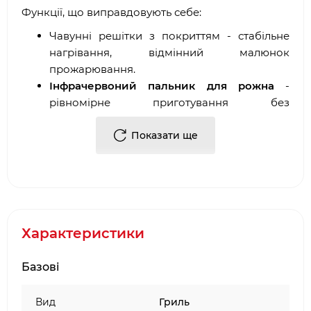
Функції, що виправдовують себе:
Чавунні решітки з покриттям - стабільне
нагрівання, відмінний малюнок
прожарювання.
Інфрачервоний пальник для рожна
-
рівномірне приготування без
пересушування.
Подвійна кришка – зберігає тепло,
Показати ще
підходить для будь-яких погодних умов.
Система збору жиру – менше кіптяви,
простіше догляд.
Для дачі, тераси, літньої кухні. Коли йдеться про
приготування на вулиці, потрібна надійна
Характеристики
техніка. Вуличні гриль-мангали Napoleon Rogue
PRO-S 525 підходять для будь-якого формату –
Базові
сімейної вечері, вечірки з друзями або
неквапливого недільного барбекю. Конструкція
Вид
Гриль
міцна, корпус витримує високі температури та