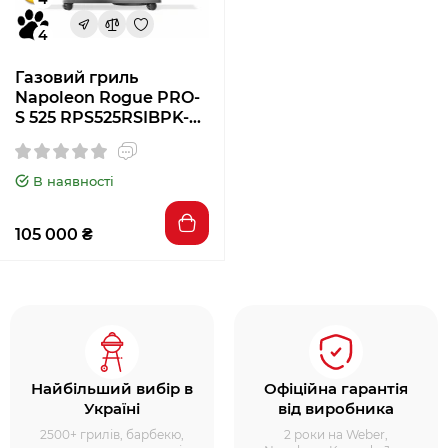
4
Газовий гриль
Napoleon Rogue PRO-
S 525 RPS525RSIBPK-2-
UA
В наявності
105 000 ₴
Найбільший вибір в
Офіційна гарантія
Україні
від виробника
2500+ грилів, барбекю,
2 роки на Weber,