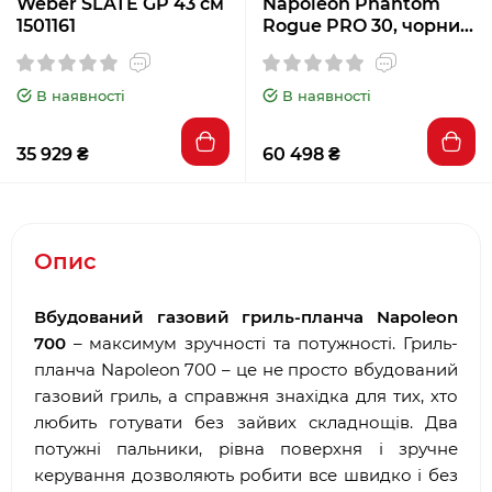
Weber SLATE GP 43 см
Napoleon Phantom
1501161
Rogue PRO 30, чорний
RP30FTPK-UA-PHM
В наявності
В наявності
35 929 ₴
60 498 ₴
Опис
Вбудований газовий гриль-планча Napoleon
700
– максимум зручності та потужності. Гриль-
планча Napoleon 700 – це не просто вбудований
газовий гриль, а справжня знахідка для тих, хто
любить готувати без зайвих складнощів. Два
потужні пальники, рівна поверхня і зручне
керування дозволяють робити все швидко і без