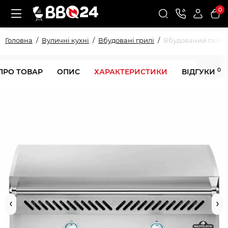
0
Головна
Вуличні кухні
Вбудовані грилі
Вбудований газови
0
ПРО ТОВАР
ОПИС
ХАРАКТЕРИСТИКИ
ВІДГУКИ