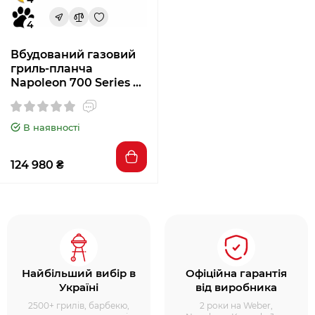
4
Вбудований газовий
гриль-планча
Napoleon 700 Series 32
BIG32FTPSS-UA
В наявності
124 980 ₴
Найбільший вибір в
Офіційна гарантія
Україні
від виробника
2500+ грилів, барбекю,
2 роки на Weber,