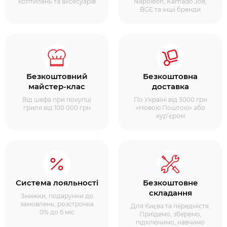
коптилень та аксесуарів
Napoleon, Kamado Joe,
BGE та інші бренди
Безкоштовний
Безкоштовна
майстер-клас
доставка
Від шефа при покупці
По Україні від 3000 грн
гриля від 100 000 грн
«Новою Поштою» або
кур’єром
Система лояльності
Безкоштовне
складання
Знижки, подарунки до
замовлень, розстрочка
Для Києва та передмістя.
0% до 6 міс
Приїдемо, зберемо,
підключимо, навчимо