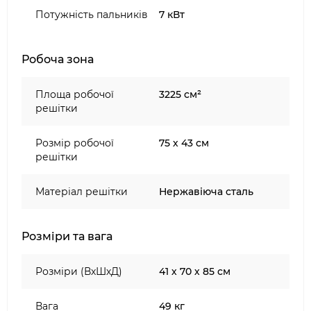
чудовий варіант.
Потужність пальників
7 кВт
Робоча зона
Площа робочої
3225 см²
решітки
Розмір робочої
75 х 43 см
решітки
Матеріал решітки
Нержавіюча сталь
Розміри та вага
Розміри (ВхШхД)
41 х 70 х 85 см
Вага
49 кг