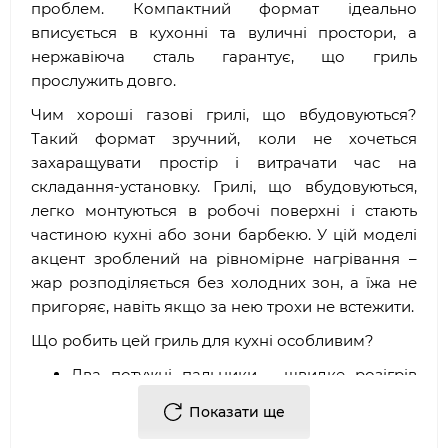
проблем. Компактний формат ідеально
вписується в кухонні та вуличні простори, а
нержавіюча сталь гарантує, що гриль
прослужить довго.
Чим хороші газові грилі, що вбудовуються?
Такий формат зручний, коли не хочеться
захаращувати простір і витрачати час на
складання-установку. Грилі, що вбудовуються,
легко монтуються в робочі поверхні і стають
частиною кухні або зони барбекю. У цій моделі
акцент зроблений на рівномірне нагрівання –
жар розподіляється без холодних зон, а їжа не
пригоряє, навіть якщо за нею трохи не встежити.
Що робить цей гриль для кухні особливим?
Два потужні пальники – швидке розігрів
без зайвої витрати газу.
Показати ще
Гладка поверхня – можна готувати м'ясо,
морепродукти, овочі без олії.