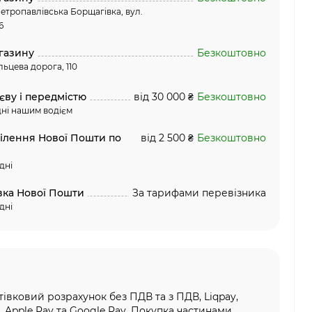
етропавлівська Борщагівка, вул.
6
газину
Безкоштовно
льцева дорога, 110
єву і передмістю
від 30 000 ₴
Безкоштовно
ні нашим водієм
ділення Нової Пошти по
від 2 500 ₴
Безкоштовно
дні
вка Нової Пошти
За тарифами перевізника
дні
тівковий розрахунок без ПДВ та з ПДВ, Liqpay,
, Apple Pay та Google Pay, Покупка частинами