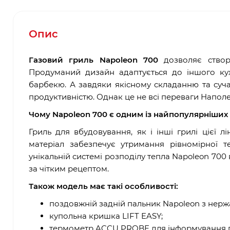
Опис
Газовий гриль Napoleon 700
дозволяє створ
Продуманий дизайн адаптується до іншого ку
барбекю. А завдяки якісному складанню та суча
продуктивністю. Однак це не всі переваги Наполе
Чому Napoleon 700 є одним із найпопулярніших
Гриль для вбудовування, як і інші грилі цієї 
матеріал забезпечує утримання рівномірної 
унікальній системі розподілу тепла Napoleon 70
за чітким рецептом.
Також модель має такі особливості:
поздовжній задній пальник Napoleon з нержа
купольна кришка LIFT EASY;
термометр ACCU PROBE для інформування п