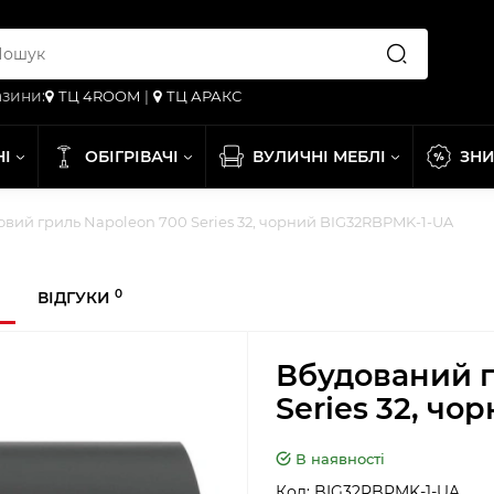
зини:
ТЦ 4ROOM
|
ТЦ АРАКС
НІ
ОБІГРІВАЧІ
ВУЛИЧНІ МЕБЛІ
ЗН
вий гриль Napoleon 700 Series 32, чорний BIG32RBPMK-1-UA
0
ВІДГУКИ
Вбудований г
Series 32, ч
В наявності
Код:
BIG32RBPMK-1-UA