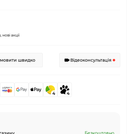
нові акції
амовити швидко
Відеоконсультація
4
4
газину
Безкоштовно