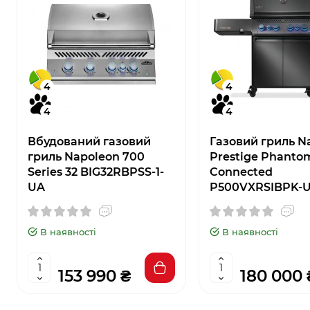
4
4
4
4
Вбудований газовий
Газовий гриль N
гриль Napoleon 700
Prestige Phanto
Series 32 BIG32RBPSS-1-
Connected
UA
P500VXRSIBPK-
В наявності
В наявності
153 990 ₴
180 000 