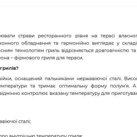
ювати страви ресторанного рівня на терасі власног
хонного обладнання та гармонійно виглядає у складі
сним технологіям гриль відрізняється довговічністю т
она – фірмового гриля для тераси.
 грилів?
лінійки, оснащений пальниками нержавіючої сталі. Вис
температури та тримає оптимальну форму полум'я. А
0 відмінно контролює вказану температуру для приготува
віючої сталі;
ро внутрішню температуру гриля;