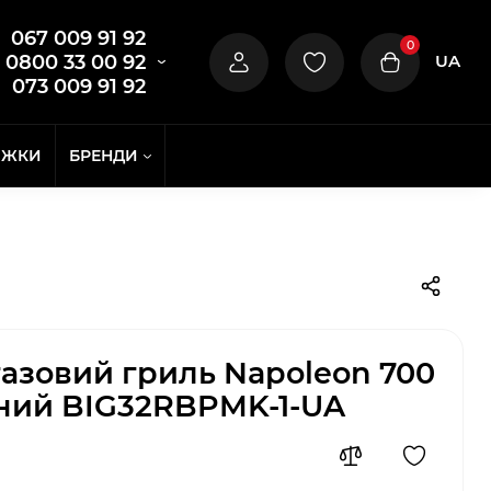
067 009 91 92
0
UA
0800 33 00 92
073 009 91 92
ИЖКИ
БРЕНДИ
азовий гриль Napoleon 700
орний BIG32RBPMK-1-UA