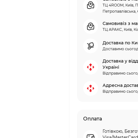
ТЦ 4ROOM, Київ, П
Петропавлівська, 
Самовивіз з ма
ТЦ АРАКС, Київ, Кі
Доставка по Ки
Доставимо сьогод
Доставка у від
Україні
Відправимо сього
Адресна доста
Відправимо сього
Оплата
Готівкою, Безго
Visa/MasterCard