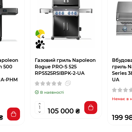
4
4
apoleon
Газовий гриль Napoleon
Вбудов
m 500
Rogue PRO-S 525
гриль N
RPS525RSIBPK-2-UA
Series 
UA-PHM
UA
В наявності
Немає в 
105 000 ₴
₴
199 9