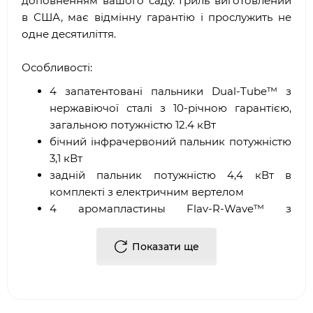
доповненням вашого саду. Гриль виготовлений
в США, має відмінну гарантію і прослужить не
одне десятиліття.
Особливості:
4 запатентовані пальники Dual-Tube™ з
нержавіючої сталі з 10-річною гарантією,
загальною потужністю 12.4 кВт
бічний інфрачервоний пальник потужністю
3,1 кВт
задній пальник потужністю 4,4 кВт в
комплекті з електричним вертелом
4 аромапластины Flav-R-Wave™ з
нержавіючої сталі
розміри основної решітки 65 см х44 см
Показати ще
додаткова решітка, розміром 63 см х18 см
зручна кришка технології Roll-On
термометр Accu-Temp™
зручні складні бічні полиці з нержавіючої