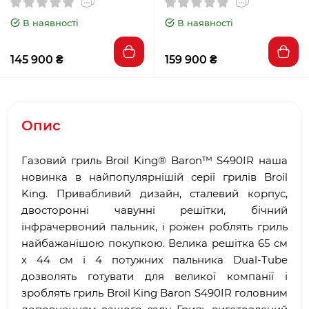
В наявності
В наявності
145 900 ₴
159 900 ₴
Опис
Газовий гриль Broil King® Baron™ S490IR наша
новинка в найпопулярнішій серії грилів Broil
King. Привабливий дизайн, сталевий корпус,
двосторонні чавунні решітки, бічний
інфрачервоний пальник, і рожен роблять гриль
найбажанішою покупкою. Велика решітка 65 см
х 44 см і 4 потужних пальника Dual-Tube
дозволять готувати для великої компанії і
зроблять гриль Broil King Baron S490IR головним