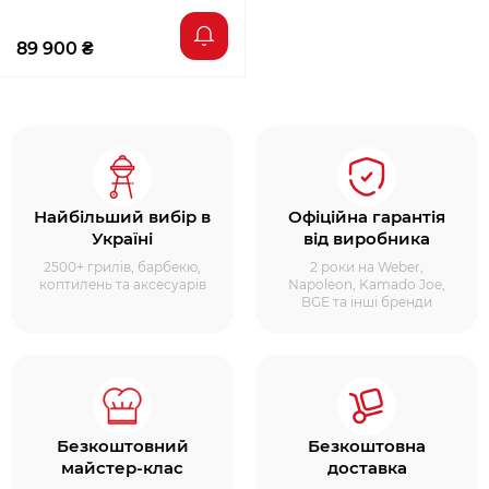
89 900 ₴
Найбільший вибір в
Офіційна гарантія
Україні
від виробника
2500+ грилів, барбекю,
2 роки на Weber,
коптилень та аксесуарів
Napoleon, Kamado Joe,
BGE та інші бренди
Безкоштовний
Безкоштовна
майстер-клас
доставка