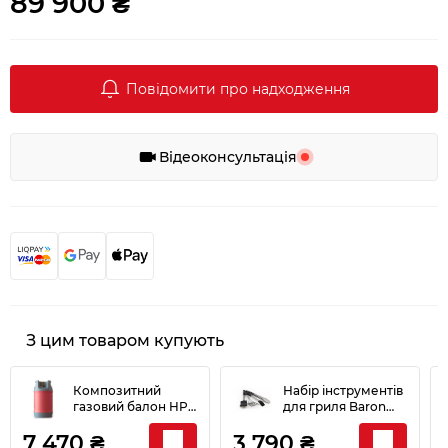
89 900 ₴
Повідомити про надходження
Відеоконсультація
З цим товаром купують
Композитний
Набір інструментів
газовий балон HPC
для гриля Baron
Research 24,5 л під
Broil King 64003
7 470 ₴
3 790 ₴
укр. редуктор 9247