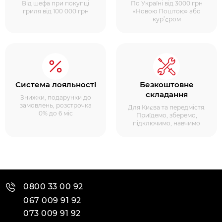
Від шефа при покупці
По Україні від 3000 грн
гриля від 100 000 грн
«Новою Поштою» або
кур’єром
Система лояльності
Безкоштовне
складання
Знижки, подарунки до
замовлень, розстрочка
Для Києва та передмістя.
0% до 6 міс
Приїдемо, зберемо,
підключимо, навчимо
0800 33 00 92
067 009 91 92
073 009 91 92