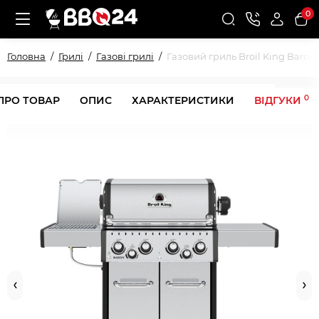
0
Головна
Грилі
Газові грилі
Газовий гриль Broil King Baron 
0
ПРО ТОВАР
ОПИС
ХАРАКТЕРИСТИКИ
ВІДГУКИ