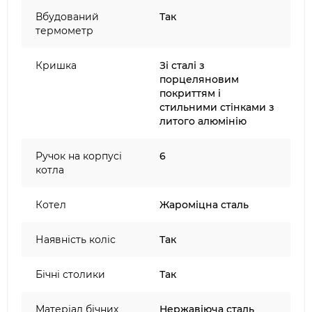
Вбудований
Так
термометр
Кришка
Зі сталі з
порцеляновим
покриттям і
стильними стінками з
литого алюмінію
Ручок на корпусі
6
котла
Котел
Жароміцна сталь
Наявність коліс
Так
Бічні столики
Так
Матеріал бічних
Нержавіюча сталь