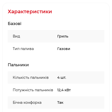
сталі
4 пластикових колеса зі стопорами і
Характеристики
регуляторами рівня Level Q™
6 ручок регуляторів з підсвічуванням,
Базові
лінійного потоку обертаються на 180о
Sensi-Touch™
Вид
Гриль
електричний підпал Sure-Lite™
професійні міцні двосторонні чавунні
Тип палива
Газови
решітки
кришка виготовлені зі сталі з
порцеляновим покриттям і стильними
Пальники
стінками з литого алюмінію
жорсткий шафа з дверцятами і полицями з
Кількість пальників
4 шт.
нержавіючої сталі
Потужність пальників
12,4 кВт
Бічна конфорка
Так