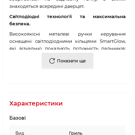
знаходяться всередині дверцят.
Світлодіодні технології та максимальна
безпека.
Високоякісні металеві ручки керування
оснащені світлодіодними кільцями SmartGlow,
які візуально показують потужність пальників:
чим вища температура, тим інтенсивніше
Показати ще
світиться червоний колір. Крім того, функції
SafetyGlow забезпечують хорошу видимість
пальників.
Вбудоване підсвічування кришки та
світлодіодне підсвічування під панеллю
керування забезпечують оптимальну видимість у
Характеристики
нічний час. Світлодіодна індикація також
допомагає при приготуванні на грилі непрямим
Базові
або прямим способом.
Вид
Гриль
Продумані деталі для зручності.