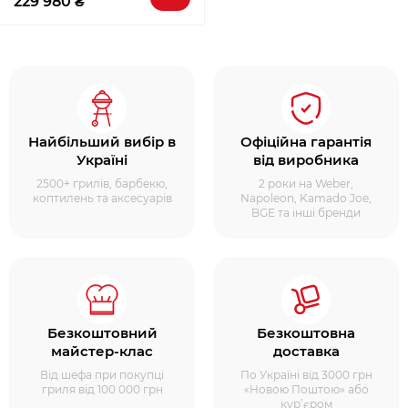
229 980 ₴
Найбільший вибір в
Офіційна гарантія
Україні
від виробника
2500+ грилів, барбекю,
2 роки на Weber,
коптилень та аксесуарів
Napoleon, Kamado Joe,
BGE та інші бренди
Безкоштовний
Безкоштовна
майстер-клас
доставка
Від шефа при покупці
По Україні від 3000 грн
гриля від 100 000 грн
«Новою Поштою» або
кур’єром