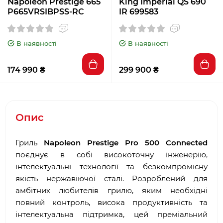
Napoleon Prestige 665
King Imperial QS 690
P665VRSIBPSS-RC
IR 699583
В наявності
В наявності
174 990 ₴
299 900 ₴
Опис
Гриль
Napoleon Prestige Pro 500 Connected
поєднує в собі високоточну інженерію,
інтелектуальні технології та безкомпромісну
якість нержавіючої сталі. Розроблений для
амбітних любителів грилю, яким необхідні
повний контроль, висока продуктивність та
інтелектуальна підтримка, цей преміальний