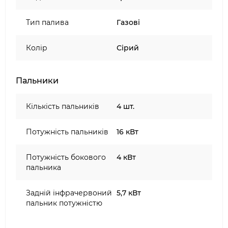
міцні бічні полиці зі вбудованими гачками
Тип палива
Газові
для аксесуарів;
відкривачка для пляшок;
Колір
Сірий
складна решітка для підігріву;
нижня шафа для газового балона з
практичними відділеннями для аксесуарів;
Пальники
коліщатка з плавним ходом.
Усе розроблено для ідеального поєднання
Кількість пальників
4 шт.
функціональності та організації.
Потужність пальників
16 кВт
Універсальність 8-в-1.
Гриль Prestige PRO 500 Connected пропонує
Потужність бокового
4 кВт
неймовірну гнучкість:
пальника
смаження на грилі;
Задній інфрачервоний
5,7 кВт
обсмажування;
пальник потужністю
приготування на планчі;
копчення;