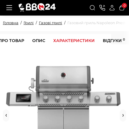
0
Головна
Грилі
Газові грилі
Газовий гриль Napoleon Prest
0
ПРО ТОВАР
ОПИС
ХАРАКТЕРИСТИКИ
ВІДГУКИ