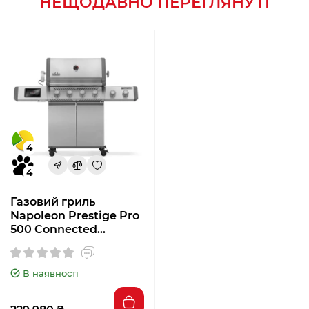
НЕЩОДАВНО ПЕРЕГЛЯНУТІ
високоякісна конструкція з нержавіючої
сталі.
4
4
Газовий гриль
Napoleon Prestige Pro
500 Connected
PRO500VXRSIBPSS-RC
В наявності