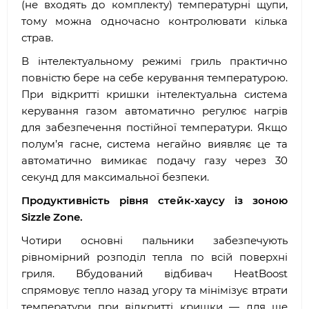
(не входять до комплекту) температурні щупи,
тому можна одночасно контролювати кілька
страв.
В інтелектуальному режимі гриль практично
повністю бере на себе керування температурою.
При відкритті кришки інтелектуальна система
керування газом автоматично регулює нагрів
для забезпечення постійної температури. Якщо
полум’я гасне, система негайно виявляє це та
автоматично вимикає подачу газу через 30
секунд для максимальної безпеки.
Продуктивність рівня стейк-хаусу із зоною
Sizzle Zone.
Чотири основні пальники забезпечують
рівномірний розподіл тепла по всій поверхні
гриля. Вбудований відбивач HeatBoost
спрямовує тепло назад угору та мінімізує втрати
температури при відкритті кришки — для ще