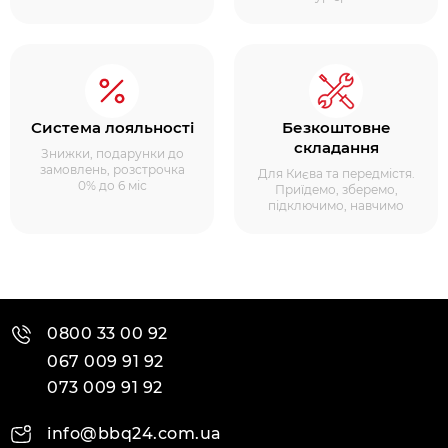
Система лояльності
Безкоштовне
складання
Знижки, подарунки до
замовлень, розстрочка
Для Києва та передмістя.
0% до 6 міс
Приїдемо, зберемо,
підключимо, навчимо
0800 33 00 92
067 009 91 92
073 009 91 92
info@bbq24.com.ua