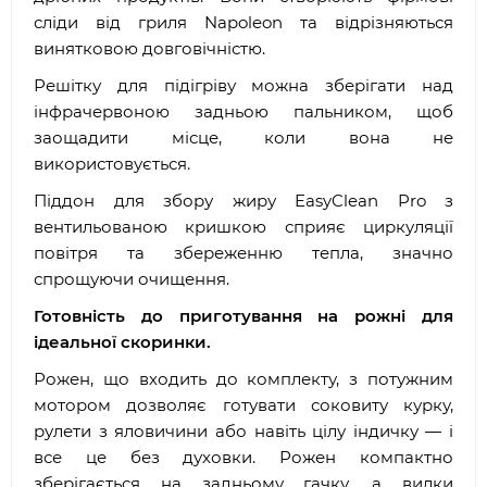
сліди від гриля Napoleon та відрізняються
винятковою довговічністю.
Решітку для підігріву можна зберігати над
інфрачервоною задньою пальником, щоб
заощадити місце, коли вона не
використовується.
Піддон для збору жиру EasyClean Pro з
вентильованою кришкою сприяє циркуляції
повітря та збереженню тепла, значно
спрощуючи очищення.
Готовність до приготування на рожні для
ідеальної скоринки.
Рожен, що входить до комплекту, з потужним
мотором дозволяє готувати соковиту курку,
рулети з яловичини або навіть цілу індичку — і
все це без духовки. Рожен компактно
зберігається на задньому гачку, а вилки