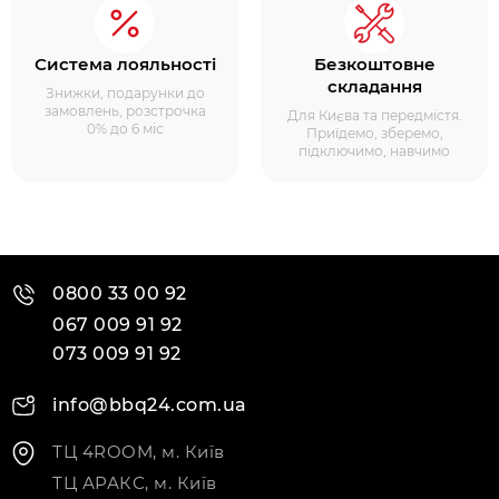
Система лояльності
Безкоштовне
складання
Знижки, подарунки до
замовлень, розстрочка
Для Києва та передмістя.
0% до 6 міс
Приїдемо, зберемо,
підключимо, навчимо
0800 33 00 92
067 009 91 92
073 009 91 92
info@bbq24.com.ua
ТЦ 4ROOM, м. Київ
ТЦ АРАКС, м. Київ