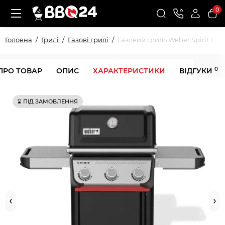
0
Головна
Грилі
Газові грилі
Газовий гриль Weber Spirit E-31
0
ПРО ТОВАР
ОПИС
ХАРАКТЕРИСТИКИ
ВІДГУКИ
⌛ ПІД ЗАМОВЛЕННЯ