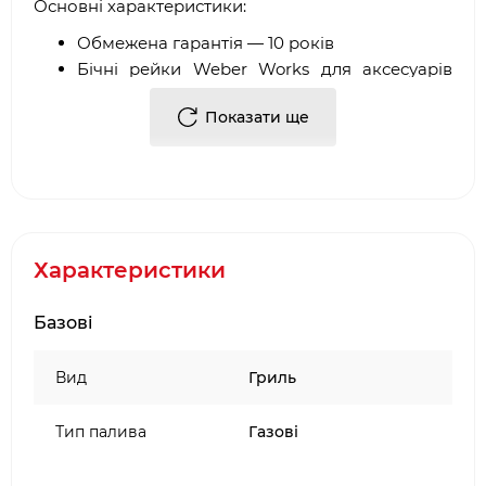
Основні характеристики:
Обмежена гарантія — 10 років
Бічні рейки Weber Works для аксесуарів
(продаються окремо)
Показати ще
Точний і стабільний жар для рівномірного
приготування їжі
Система запалювання Snap-Jet —
можливість запалювання однією рукою
Чавунні решітки з емальованим покриттям
для рівномірного нагріву
Характеристики
Камера гриля (cookbox) з литого алюмінію
для довготривалого використання
Базові
Пластини Flavorizer® з нержавіючої сталі
для посилення смаку страв
Вид
Гриль
Система контролю жиру зі знімним
піддоном
Тип палива
Газові
Це
компактний і надійний газовий гриль
із
трьома пальниками, зручним запалюванням та