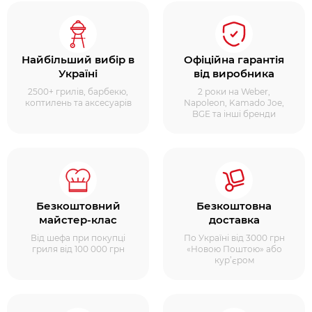
Найбільший вибір в
Офіційна гарантія
Україні
від виробника
2500+ грилів, барбекю,
2 роки на Weber,
коптилень та аксесуарів
Napoleon, Kamado Joe,
BGE та інші бренди
Безкоштовний
Безкоштовна
майстер-клас
доставка
Від шефа при покупці
По Україні від 3000 грн
гриля від 100 000 грн
«Новою Поштою» або
кур’єром