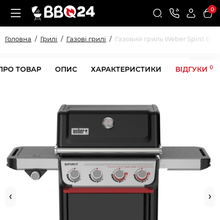
0
Головна
Грилі
Газові грилі
Газовий гриль Weber Spirit E-43
0
ПРО ТОВАР
ОПИС
ХАРАКТЕРИСТИКИ
ВІДГУКИ