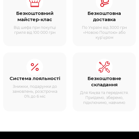
Безкоштовний
Безкоштовна
майстер-клас
доставка
Від шефа при покупці
По Україні від 3000 грн
гриля від 100 000 грн
«Новою Поштою» або
кур’єром
Система лояльності
Безкоштовне
складання
Знижки, подарунки до
замовлень, розстрочка
Для Києва та передмістя.
0% до 6 міс
Приїдемо, зберемо,
підключимо, навчимо