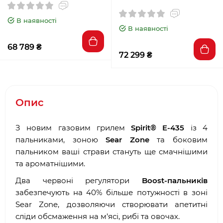
В наявності
В наявності
68 789 ₴
72 299 ₴
Опис
З новим газовим грилем
Spirit® E-435
із 4
пальниками, зоною
Sear Zone
та боковим
пальником ваші страви стануть ще смачнішими
та ароматнішими.
Два червоні регулятори
Boost-пальників
забезпечують на 40% більше потужності в зоні
Sear Zone, дозволяючи створювати апетитні
сліди обсмаження на м’ясі, рибі та овочах.