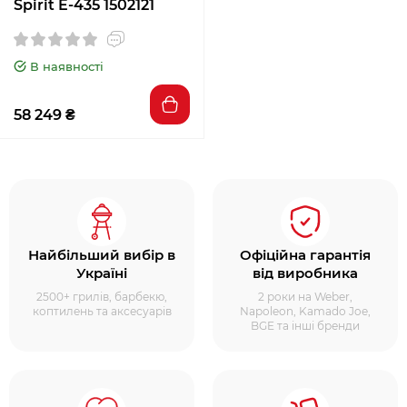
Spirit E-435 1502121
В наявності
58 249 ₴
Найбільший вибір в
Офіційна гарантія
Україні
від виробника
2500+ грилів, барбекю,
2 роки на Weber,
коптилень та аксесуарів
Napoleon, Kamado Joe,
BGE та інші бренди