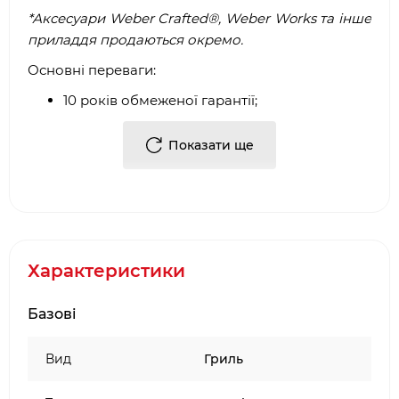
*Аксесуари Weber Crafted®, Weber Works та інше
приладдя продаються окремо.
Основні переваги:
10 років обмеженої гарантії;
2 Boost-пальники з підвищенням
потужності на 40% у зоні Sear Zone;
Показати ще
бокові напрямні Weber Works для
аксесуарів Snap-On;
чавунні решітки з порцеляновим
покриттям Weber Crafted® Gourmet BBQ
System;
Характеристики
сумісність із Gourmet BBQ System;
перевертаються та підтримують аксесуари
Базові
Weber Crafted®;
боковий пальник для соусів та гарнірів;
точне та рівномірне регулювання
Вид
Гриль
температури;