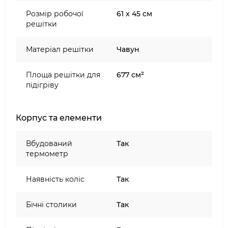
Розмір робочої
61 x 45 см
решітки
Матеріал решітки
Чавун
Площа решітки для
677 см²
підігріву
Корпус та елементи
Вбудований
Так
термометр
Наявність коліс
Так
Бічні столики
Так