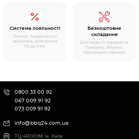
Система лояльності
Безкоштовне
складання
Знижки, подарунки до
замовлень, розстрочка
Для Києва та передмістя.
0% до 6 міс
Приїдемо, зберемо,
підключимо, навчимо
0800 33 00 92
067 009 91 92
073 009 91 92
info@bbq24.com.ua
ТЦ 4ROOM, м. Київ