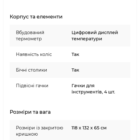
полиця для підігріву підтримує страви
теплими;
Корпус та елементи
антикорозійна планча сумісна з грилем
(продається окремо).
Вбудований
Цифровий дисплей
термометр
температури
Наявність коліс
Так
Бічні столики
Так
Підвісні гачки
Гачки для
інструментів, 4 шт.
Розміри та вага
Розміри із закритою
118 x 132 x 65 см
кришкою