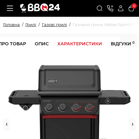
0
Головна
Грилі
Газові грилі
Газовий гриль Weber Spirit EPX-
0
ПРО ТОВАР
ОПИС
ХАРАКТЕРИСТИКИ
ВІДГУКИ