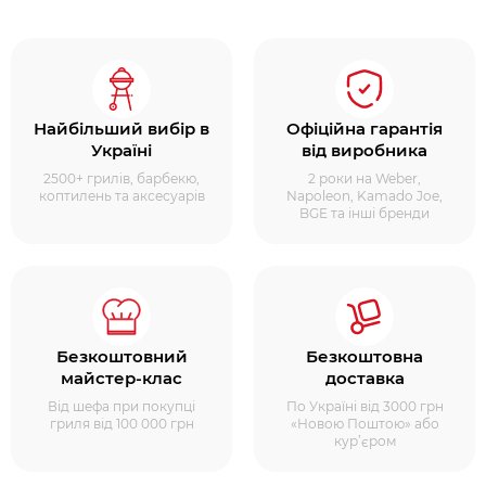
Найбільший вибір в
Офіційна гарантія
Україні
від виробника
2500+ грилів, барбекю,
2 роки на Weber,
коптилень та аксесуарів
Napoleon, Kamado Joe,
BGE та інші бренди
Безкоштовний
Безкоштовна
майстер-клас
доставка
Від шефа при покупці
По Україні від 3000 грн
гриля від 100 000 грн
«Новою Поштою» або
кур’єром