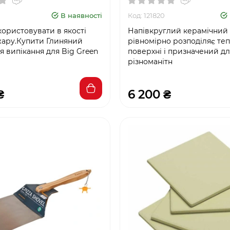
В наявності
Код: 121820
ористовувати в якості
Напівкруглий керамічний 
 жару.Купити Глиняний
рівномірно розподіляє те
я випікання для Big Green
поверхні і призначений д
різноманітн
₴
6 200 ₴