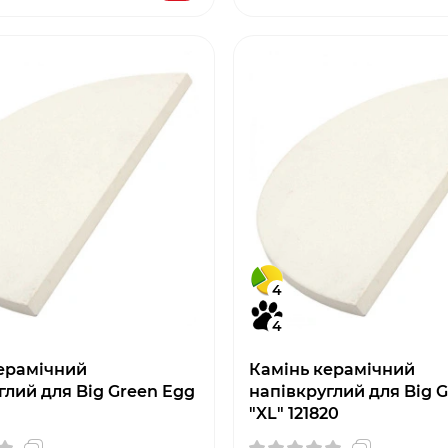
4
4
ерамічний
Камінь керамічний
глий для Big Green Egg
напівкруглий для Big 
"XL" 121820