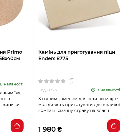
ня Primo
Камінь для приготування піци
 58x40см
Enders 8775
В наявності
Код: 8775
В наявності
нням їжі,
могою
З нашим каменем для піци ви маєте
я випічки
можливість приготувати для великої
компанії смачну страву на власн
1 980 ₴