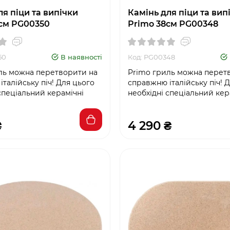
ля піци та випічки
Камінь для піци та вип
см PG00350
Primo 38см PG00348
50
В наявності
Код: PG00348
ль можна перетворити на
Primo гриль можна перет
талійську піч! Для цього
справжню італійську піч! 
спеціальний керамічні
необхідні спеціальний кер
₴
4 290 ₴