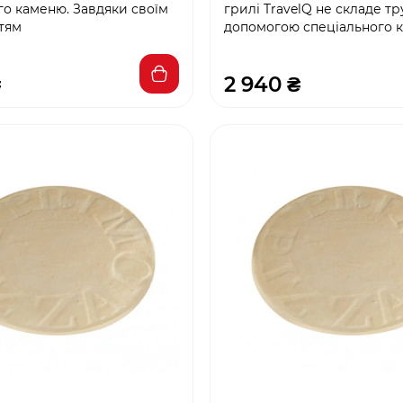
го каменю. Завдяки своїм
грилі TravelQ не складе т
тям
допомогою спеціального 
₴
2 940 ₴