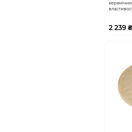
керамічно
властивос
2 239 