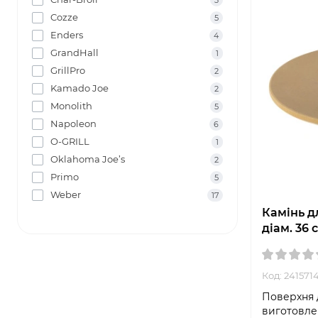
3
Cozze
5
Enders
4
GrandHall
1
GrillPro
2
Kamado Joe
2
Monolith
5
Napoleon
6
O-GRILL
1
Oklahoma Joe’s
2
Primo
5
Weber
17
Камінь д
діам. 36 
Код: 241571
Поверхня 
виготовлен