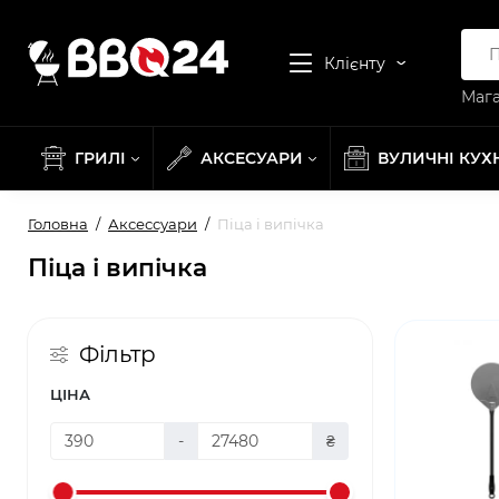
Клієнту
Мага
ГРИЛІ
АКСЕСУАРИ
ВУЛИЧНІ КУХ
Головна
Аксессуари
Піца і випічка
Піца і випічка
Фільтр
ЦІНА
-
₴