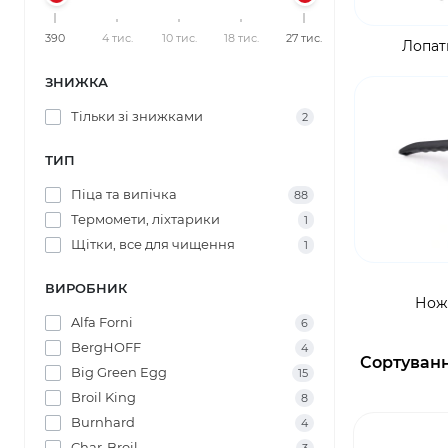
390
4 тис.
10 тис.
18 тис.
27 тис.
Лопат
ЗНИЖКА
Тільки зі знижками
2
ТИП
Піца та випічка
88
Термомети, ліхтарики
1
Щітки, все для чищення
1
ВИРОБНИК
Ножі
Alfa Forni
6
BergHOFF
4
Сортуванн
Big Green Egg
15
Broil King
8
Burnhard
4
Char-Broil