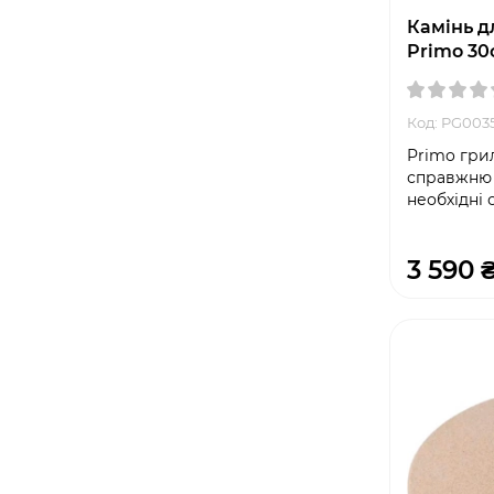
Камінь д
Primo 30
Код: PG003
Primo гри
справжню і
необхідні 
3 590 