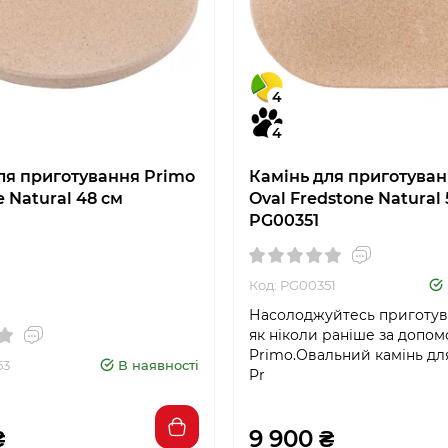
4
4
ля приготування Primo
Камінь для приготуван
 Natural 48 см
Oval Fredstone Natural
PG00351
Код: PG00351
Насолоджуйтесь приготува
як ніколи раніше за допо
Primo.Овальний камінь дл
53
В наявності
Pr
₴
9 900 ₴