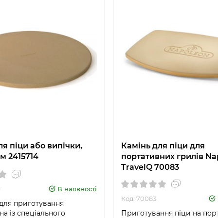
ля піци або випічки,
Камінь для піци для
см 2415714
портативних грилів Na
TravelQ 70083
4
В наявності
Код: 70083
для приготування
а із спеціального
Приготування піци на по