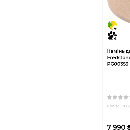
4
4
Камінь д
Fredstone
PG00353
Код: PG003
7 990 