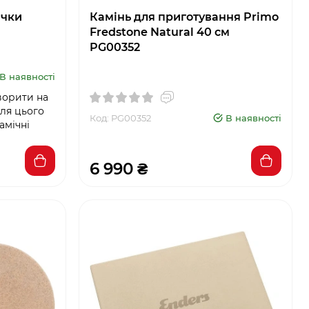
ічки
Камінь для приготування Primo
Fredstone Natural 40 см
PG00352
В наявності
ворити на
Для цього
Код: PG00352
В наявності
амічні
6 990 ₴