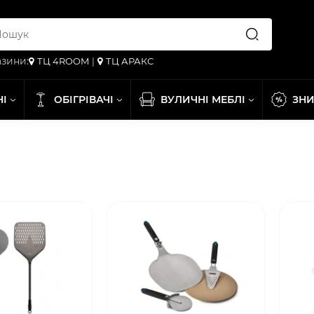
зини:
ТЦ 4ROOM
|
ТЦ АРАКС
НІ
ОБІГРІВАЧІ
ВУЛИЧНІ МЕБЛІ
ЗН