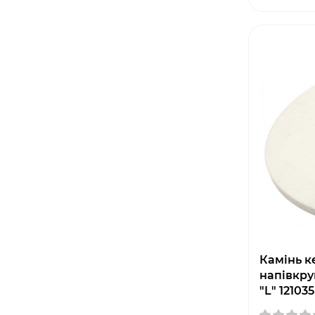
Камінь к
напівкру
"L" 121035