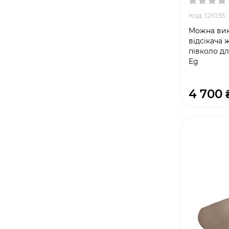
Код: 121035
Можна вик
відсікача
півколо дл
Eg
4 700 