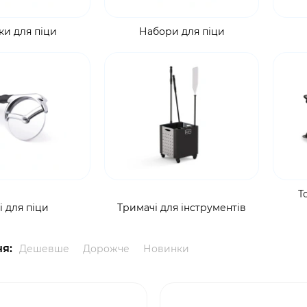
ки для піци
Набори для піци
Т
 для піци
Тримачі для інструментів
я:
Дешевше
Дорожче
Новинки