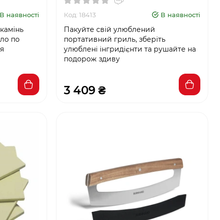
В наявності
Код: 18413
В наявності
камінь
Пакуйте свій улюблений
пло по
портативний гриль, зберіть
ля
улюблені інгридієнти та рушайте на
подорож здиву
3 409 ₴