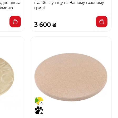
руднощів за
італійську піцу на Вашому газовому
каменю
грилі
3 600 ₴
4
4