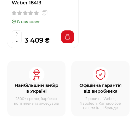
Weber 18413
В наявності
3 409 ₴
Найбільший вибір
Офіційна гарантія
в Україні
від виробника
2500+ грилів, барбекю,
2 роки на Weber,
коптилень та аксесуарів
Napoleon, Kamado Joe,
BGE та інші бренди