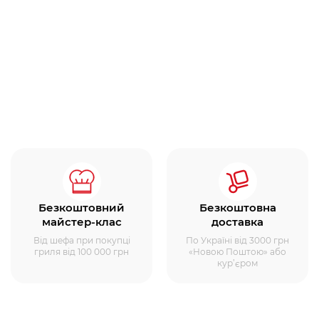
Безкоштовний
Безкоштовна
майстер-клас
доставка
Від шефа при покупці
По Україні від 3000 грн
гриля від 100 000 грн
«Новою Поштою» або
кур’єром