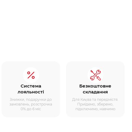
Система
Безкоштовне
лояльності
складання
Знижки, подарунки до
Для Києва та передмістя.
замовлень, розстрочка
Приїдемо, зберемо,
0% до 6 міс
підключимо, навчимо