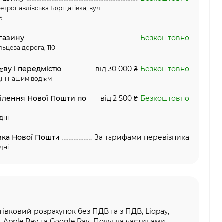
етропавлівська Борщагівка, вул.
6
газину
Безкоштовно
льцева дорога, 110
єву і передмістю
від 30 000 ₴
Безкоштовно
ні нашим водієм
ділення Нової Пошти по
від 2 500 ₴
Безкоштовно
дні
вка Нової Пошти
За тарифами перевізника
дні
тівковий розрахунок без ПДВ та з ПДВ, Liqpay,
, Apple Pay та Google Pay, Покупка частинами