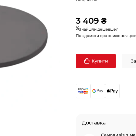
3 409 ₴
Знайшли дешевше?
Повідомити про зниження ціни, 
Купити
З
Доставка
Самовивіз з ма