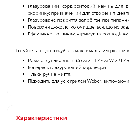
Глазурований кордієритовий камінь для в
скоринку: призначений для створення ідеаль
Глазуроване покриття запобігає прилипанню
Поверхня дуже легко очищається, що не зав
Ефективно поглинає, утримує та розподіляє 
Готуйте та подорожуйте з максимальним рівнем 
Розмір в упаковці: В 3.5 см x Ш 27см W x Д 2
Матеріал: глазурований кордіеєрит
Тільки ручне миття.
Підходить для усіх грилей Weber, включаючи
Характеристики