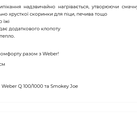
ипікання надзвичайно нагрівається, утворюючи смачн
но хрусткої скоринки для піци, печива тощо
 їжі
дає додаткового клопоту
тепло.
комфорту разом з Weber!
7см
 Weber Q 100/1000 та Smokey Joe