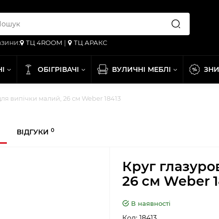
зини:
ТЦ 4ROOM
|
ТЦ АРАКС
НІ
ОБІГРІВАЧІ
ВУЛИЧНІ МЕБЛІ
ЗН
ля випічки малий, 26 см Weber 18413
0
ВІДГУКИ
Круг глазуро
26 см Weber 1
В наявності
Код:
18413