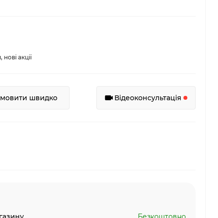
нові акції
амовити швидко
Відеоконсультація
газину
Безкоштовно