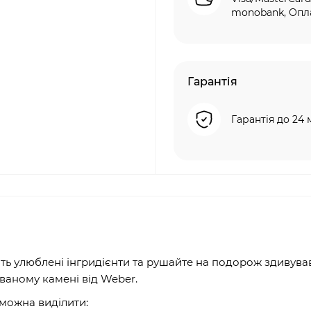
monobank, Опла
Гарантія
Гарантія до 24 
іть улюблені інгридієнти та рушайте на подорож здивува
ваному камені від Weber.
можна виділити: