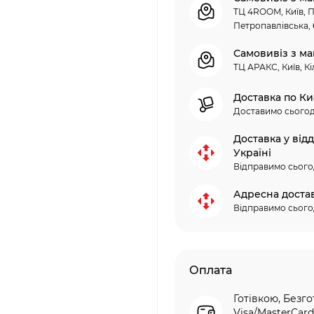
ТЦ 4ROOM, Київ, П
Петропавлівська, 
Самовивіз з ма
ТЦ АРАКС, Київ, Кі
Доставка по Ки
Доставимо сьогод
Доставка у від
Україні
Відправимо сього
Адресна доста
Відправимо сього
Оплата
Готівкою, Безго
Visa/MasterCard