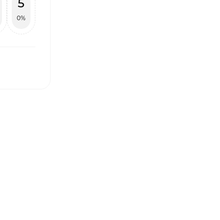
5
0%
І