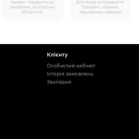
Знижки, подарунки до
Для Києва та передмістя.
замовлень, розстрочка
Приїдемо, зберемо,
0% до 6 міс
підключимо, навчимо
Клієнту
Особистий кабінет
Історія замовлень
Закладки