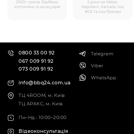
2500+ грилів, барбекю,
2 роки на Weber,
коптилень та аксесуарів
Napoleon, Kamado Joe,
BGE та інші бренди
0800 33 00 92
Telegram
067 009 91 92
Viber
073 009 91 92
WhatsApp
info@bbq24.com.ua
ТЦ 4ROOM, м. Київ
ТЦ АРАКС, м. Київ
Пн–Нд : 10:00–20:00
Відеоконсультація