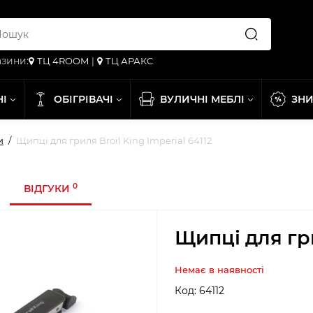
зини:
ТЦ 4ROOM
|
ТЦ АРАКС
НІ
ОБІГРІВАЧІ
ВУЛИЧНІ МЕБЛІ
ЗН
и
Щипці для гриля Broil King Imperial 64112
0
ВІДГУКИ
Щипці для гри
Немає в наявності
Код:
64112