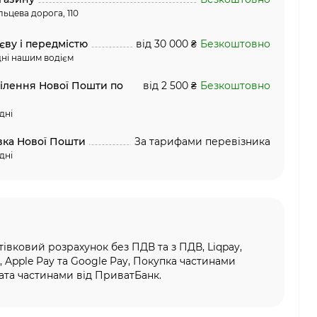
льцева дорога, 110
єву і передмістю
від 30 000 ₴
Безкоштовно
ні нашим водієм
ділення Нової Пошти по
від 2 500 ₴
Безкоштовно
дні
вка Нової Пошти
За тарифами перевізника
дні
тівковий розрахунок без ПДВ та з ПДВ, Liqpay,
, Apple Pay та Google Pay, Покупка частинами
та частинами від ПриватБанк.