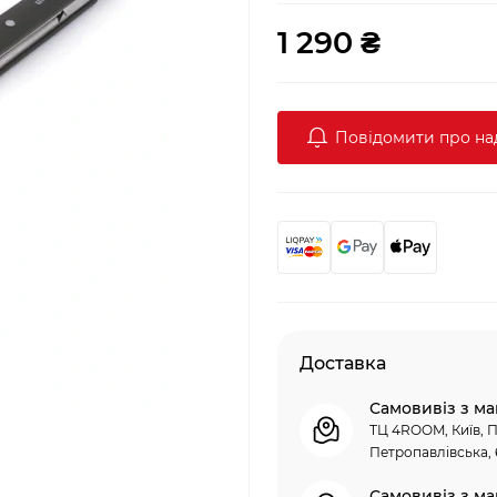
1 290 ₴
Повідомити про н
Доставка
Самовивіз з ма
ТЦ 4ROOM, Київ, П
Петропавлівська, 
Самовивіз з ма