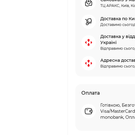
ТЦ АРАКС, Київ, Кі
Доставка по Ки
Доставимо сьогод
Доставка у від
Україні
Відправимо сього
Адресна доста
Відправимо сього
Оплата
Готівкою, Безго
Visa/MasterCard
monobank, Опла