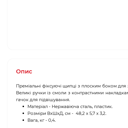
Опис
Преміальні фіксуючі щипці з плоским боком для
Великі ручки із смоли з контрастними накладка
гачок для підвішування.
Матеріал - Нержавіюча сталь, пластик.
Розміри ВхШхД, см - 48,2 х 5,7 х 3,2.
Вага, кг - 0,4.