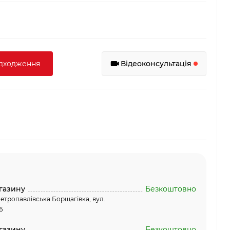
адходження
Відеоконсультація
газину
Безкоштовно
етропавлівська Борщагівка, вул.
6
газину
Безкоштовно