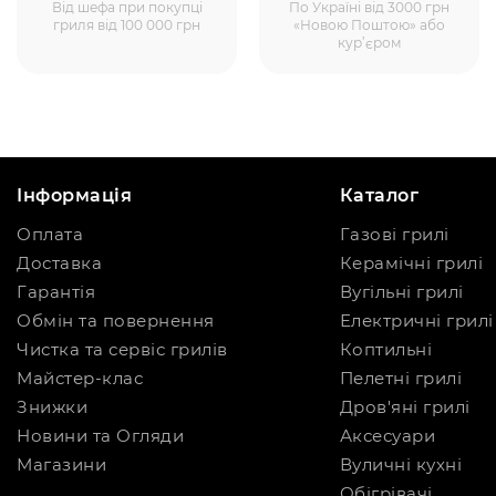
Від шефа при покупці
По Україні від 3000 грн
гриля від 100 000 грн
«Новою Поштою» або
кур’єром
Інформація
Каталог
Оплата
Газові грилі
Доставка
Керамічні грилі
Гарантія
Вугільні грилі
Обмін та повернення
Електричні грилі
Чистка та сервіс грилів
Коптильні
Майстер-клас
Пелетні грилі
Знижки
Дров'яні грилі
Новини та Огляди
Аксесуари
Магазини
Вуличні кухні
Обігрівачі