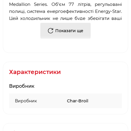
Medallion Series. Об’єм 77 літрів, регульовані
полиці, система енергоефективності Energy-Star.
Цей холодильник не лише буде зберігати ваші
продукти та напої охолодженими, а й створить
Показати ще
додаткову поверхню для приготування у вашій
вуличній кухні.
Характеристики
Виробник
Виробник
Char-Broil