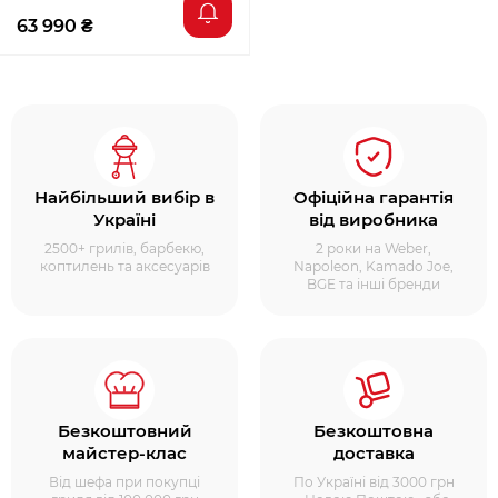
63 990 ₴
Найбільший вибір в
Офіційна гарантія
Україні
від виробника
2500+ грилів, барбекю,
2 роки на Weber,
коптилень та аксесуарів
Napoleon, Kamado Joe,
BGE та інші бренди
Безкоштовний
Безкоштовна
майстер-клас
доставка
Від шефа при покупці
По Україні від 3000 грн