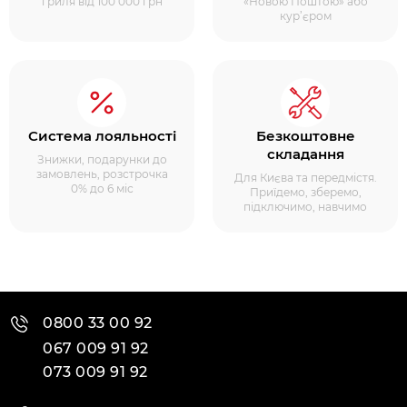
гриля від 100 000 грн
«Новою Поштою» або
кур’єром
Система лояльності
Безкоштовне
складання
Знижки, подарунки до
замовлень, розстрочка
Для Києва та передмістя.
0% до 6 міс
Приїдемо, зберемо,
підключимо, навчимо
0800 33 00 92
067 009 91 92
073 009 91 92