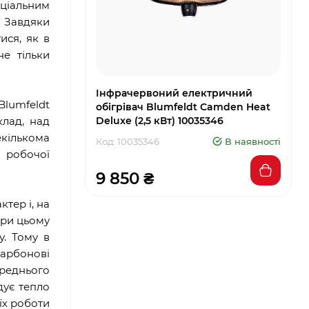
еціальним
. Завдяки
ися, як в
е тільки
Інфрачервоний електричний
Blumfeldt
обігрівач Blumfeldt Camden Heat
клад, над
Deluxe (2,5 кВт) 10035346
екількома
Код: 10035346
В наявності
о робочої
9 850 ₴
тер і, на
 При цьому
у. Тому в
карбонові
ереднього
дує тепло
їх роботи