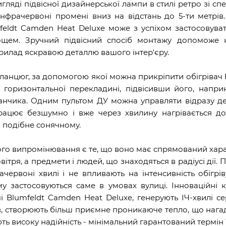
ляді підвісної дизайнерської лампи в стилі ретро зі сп
фрачервоні промені вниз на відстань до 5-ти метрів
feldt Camden Heat Deluxe може з успіхом застосовуват
дощем. Зручний підвісний спосіб монтажу допоможе н
прилад яскравою деталлю вашого інтер'єру.
ланцюг, за допомогою якої можна прикріпити обігрівач 
 горизонтальної перекладині, підвісивши його, напри
данчика. Одним пультом ДУ можна управляти відразу д
працює безшумно і вже через хвилину нагрівається д
 подібне сонячному.
о випромінювання є те, що воно має спрямований харак
овітря, а предмети і людей, що знаходяться в радіусі дії.
червоні хвилі і не впливають на інтенсивність обігрів
ому застосовуються саме в умовах вулиці. Інноваційні 
чі Blumfeldt Camden Heat Deluxe, генерують ІЧ-хвилі с
ачів, створюють більш приємне проникаюче тепло, що нага
ть високу надійність - мінімальний гарантований термін 