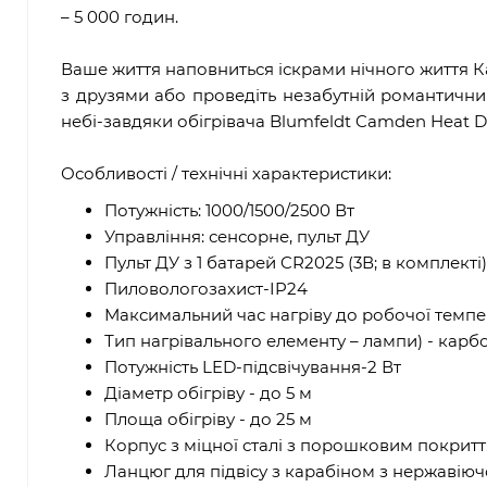
– 5 000 годин.
Ваше життя наповниться іскрами нічного життя К
з друзями або проведіть незабутній романтичний 
небі-завдяки обігрівача Blumfeldt Camden Heat De
Особливості / технічні характеристики:
Потужність: 1000/1500/2500 Вт
Управління: сенсорне, пульт ДУ
Пульт ДУ з 1 батарей CR2025 (3В; в комплекті)
Пиловологозахист-IP24
Максимальний час нагріву до робочої темпера
Тип нагрівального елементу – лампи) - карбо
Потужність LED-підсвічування-2 Вт
Діаметр обігріву - до 5 м
Площа обігріву - до 25 м
Корпус з міцної сталі з порошковим покрит
Ланцюг для підвісу з карабіном з нержавіюч