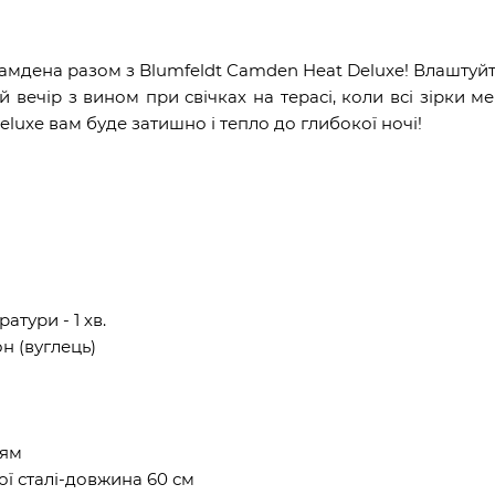
амдена разом з Blumfeldt Camden Heat Deluxe! Влаштуйт
вечір з вином при свічках на терасі, коли всі зірки ме
luxe вам буде затишно і тепло до глибокої ночі!
тури - 1 хв.
н (вуглець)
тям
ої сталі-довжина 60 см