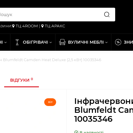
зини:
ТЦ 4ROOM
|
ТЦ АРАКС
НІ
ОБІГРІВАЧІ
ВУЛИЧНІ МЕБЛІ
ЗН
Blumfeldt Camden Heat Deluxe (2,5 кВт) 10035346
0
ВІДГУКИ
Інфрачервони
Хіт
Blumfeldt Cam
10035346
В наявності