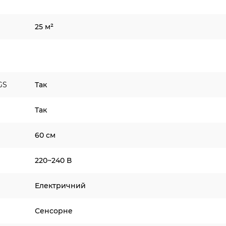
25 м²
GS
Так
Так
60 см
220~240 В
Електричний
Сенсорне