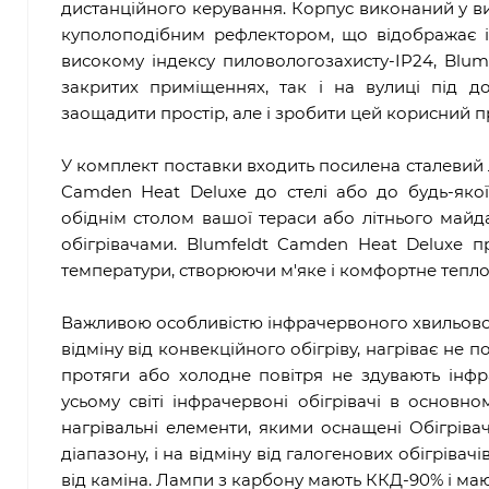
дистанційного керування. Корпус виконаний у виг
куполоподібним рефлектором, що відображає ін
високому індексу пиловологозахисту-IP24, Blum
закритих приміщеннях, так і на вулиці під 
заощадити простір, але і зробити цей корисний 
У комплект поставки входить посилена сталевий 
Camden Heat Deluxe до стелі або до будь-якої
обіднім столом вашої тераси або літнього май
обігрівачами. Blumfeldt Camden Heat Deluxe 
температури, створюючи м'яке і комфортне тепло
Важливою особливістю інфрачервоного хвильовог
відміну від конвекційного обігріву, нагріває не п
протяги або холодне повітря не здувають інфра
усьому світі інфрачервоні обігрівачі в основн
нагрівальні елементи, якими оснащені Обігріва
діапазону, і на відміну від галогенових обігрів
від каміна. Лампи з карбону мають ККД-90% і маю