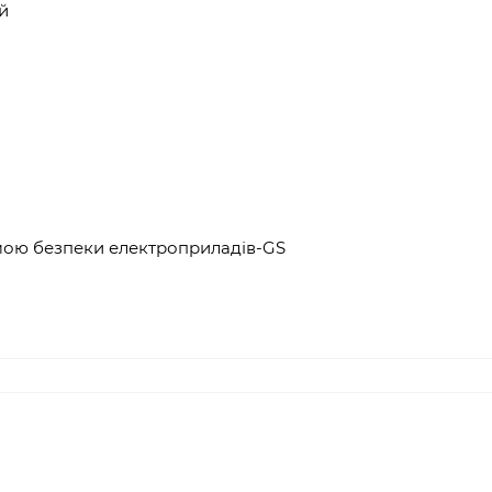
й
мою безпеки електроприладів-GS