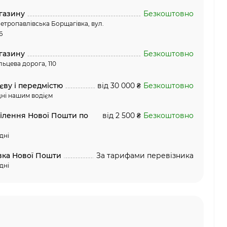
газину
Безкоштовно
етропавлівська Борщагівка, вул.
6
газину
Безкоштовно
льцева дорога, 110
єву і передмістю
від 30 000 ₴
Безкоштовно
ні нашим водієм
ділення Нової Пошти по
від 2 500 ₴
Безкоштовно
дні
вка Нової Пошти
За тарифами перевізника
дні