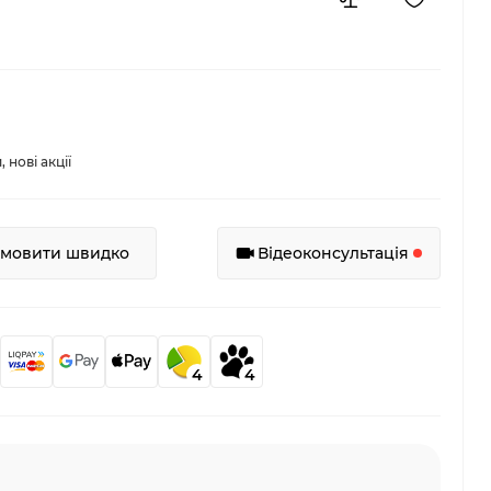
нові акції
амовити швидко
Відеоконсультація
4
4