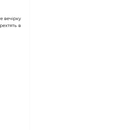
е вечірку
рехтять в