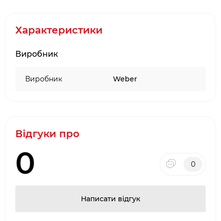
іншими брендами
Розмір 38x17x54 см
Характеристики
Вага 8 кг.
Виробник
Виробник
Weber
Відгуки про
0
0
Написати відгук