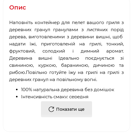
Опис
Наповніть контейнер для пелет вашого гриля з
деревних гранул гранулами з листяних порід
дерева, виготовленими з деревини вишні, щоб
надати їжі, приготовленій на грилі, тонкий,
фруктовий, солодкий і димний аромат.
Деревина вишні Ідеально поєднується зі
свининою, куркою, бараниною, дичиною та
рибою.Повільно готуйте їжу на грилі на грилі з
деревних гранул на повільному вогні.
100% натуральна деревина без домішок
Інтенсивність смаку: середня
Ароматичний профіль: ніжний, фруктовий,
Показати ще
солодкий і димний
Добре поєднується зі свининою, куркою,
бараниною, дичиною та рибою
Сумісні з грилями на пелетах Weber® та