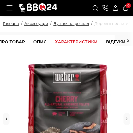
0
Головна
Аксессуари
Вугілля та розпал
Деревні пеллети We
0
ПРО ТОВАР
ОПИС
ХАРАКТЕРИСТИКИ
ВІДГУКИ