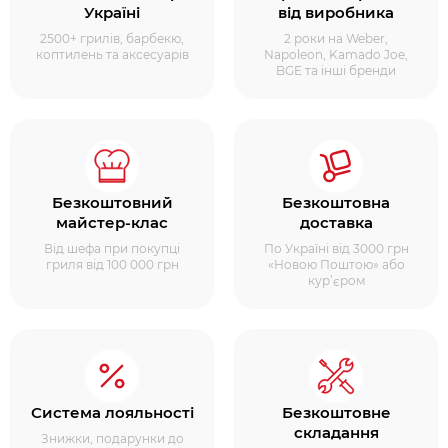
Україні
від виробника
2500+ грилів, барбекю,
2 роки на Weber,
коптилень та аксесуарів
Napoleon, Kamado Joe,
BGE та інші бренди
Безкоштовний
Безкоштовна
майстер-клас
доставка
Від шефа при покупці
По Україні від 3000 грн
гриля від 100 000 грн
«Новою Поштою» або
кур’єром
Система лояльності
Безкоштовне
складання
Знижки, подарунки до