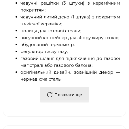
чавунні решітки (3 штуки) з керамічним
покриттям;
чавунний литий деко (1 штука) з покриттям
з якісної кераміки;
полиця для готової страви;
висувний контейнер для збору жиру і соків;
вбудований термометр;
регулятор тиску газу;
газовий шланг для підключення до газової
магістралі або газового балона;
оригінальний дизайн, зовнішній декор —
нержавіюча сталь.
Завдяки 5 потужним газових пальників, жарочна
Показати ще
поверхня розігрівається протягом 1-2 хвилин,
забезпечуючи одночасне приготування
декількох страв з овочів, м'яса, птиці і риби. На
регульованій решітці готові страви довгий час
можуть залишатися гарячими.