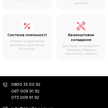
кур’єром
Система лояльності
Безкоштовне
складання
Знижки, подарунки до
замовлень, розстрочка
Для Києва та передмістя.
0% до 6 міс
Приїдемо, зберемо,
підключимо, навчимо
0800 33 00 92
067 009 91 92
073 009 91 92