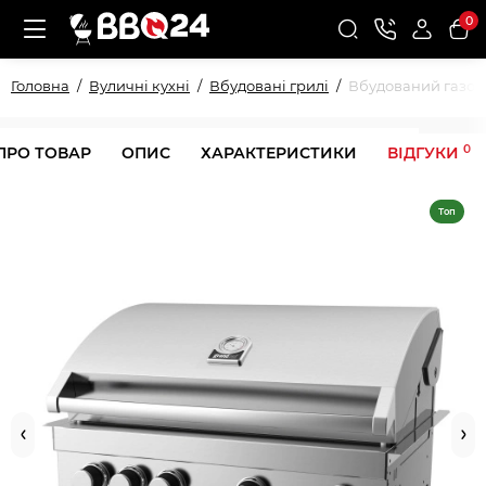
0
Головна
Вуличні кухні
Вбудовані грилі
Вбудований газови
0
ПРО ТОВАР
ОПИС
ХАРАКТЕРИСТИКИ
ВІДГУКИ
Топ