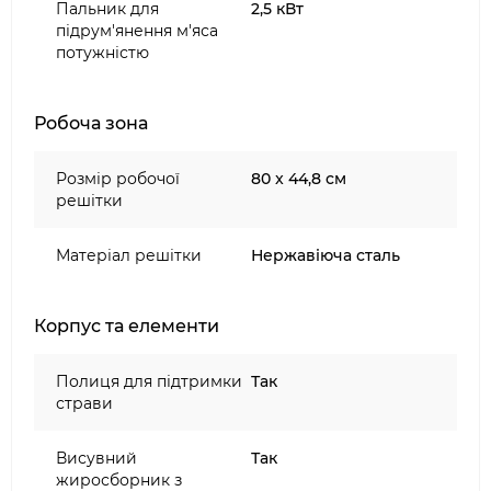
Зупиніть свій вибір на встраиваемом газовому
Пальник для
2,5 кВт
грилі модифікації GRANDHALL ELITE GT4S-S
підрум'янення м'яса
потужністю
BUILT-IN і кожен день насолоджуйтеся
гастрономічними шедеврами без краплі олії
власного приготування.
Робоча зона
Розмір робочої
80 x 44,8 см
решітки
Матеріал решітки
Нержавіюча сталь
Корпус та елементи
Полиця для підтримки
Так
страви
Висувний
Так
жиросборник з