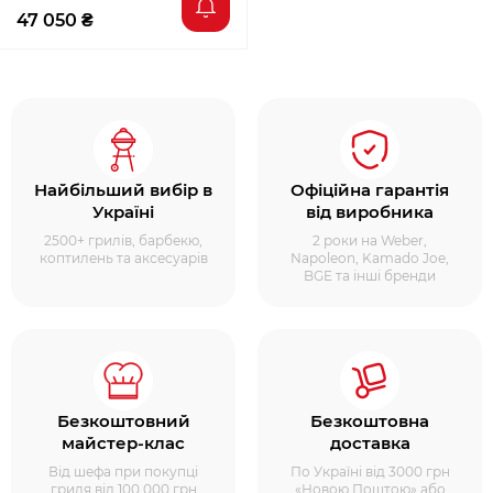
47 050 ₴
Найбільший вибір в
Офіційна гарантія
Україні
від виробника
2500+ грилів, барбекю,
2 роки на Weber,
коптилень та аксесуарів
Napoleon, Kamado Joe,
BGE та інші бренди
Безкоштовний
Безкоштовна
майстер-клас
доставка
Від шефа при покупці
По Україні від 3000 грн
гриля від 100 000 грн
«Новою Поштою» або