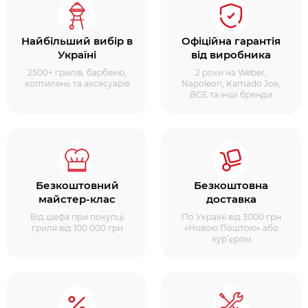
Найбільший вибір в
Офіційна гарантія
Україні
від виробника
2500+ грилів, барбекю,
2 роки на Weber,
коптилень та аксесуарів
Napoleon, Kamado Joe,
BGE та інші бренди
Безкоштовний
Безкоштовна
майстер-клас
доставка
Від шефа при покупці
По Україні від 3000 грн
гриля від 100 000 грн
«Новою Поштою» або
кур’єром