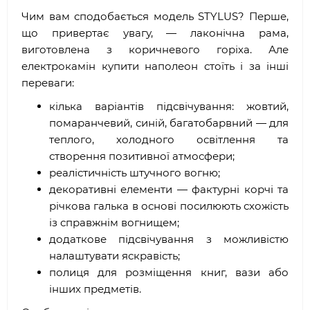
Чим вам сподобається модель STYLUS? Перше,
що привертає увагу, — лаконічна рама,
виготовлена ​​з коричневого горіха. Але
електрокамін купити наполеон стоїть і за інші
переваги:
кілька варіантів підсвічування: жовтий,
помаранчевий, синій, багатобарвний — для
теплого, холодного освітлення та
створення позитивної атмосфери;
реалістичність штучного вогню;
декоративні елементи — фактурні корчі та
річкова галька в основі посилюють схожість
із справжнім вогнищем;
додаткове підсвічування з можливістю
налаштувати яскравість;
полиця для розміщення книг, вази або
інших предметів.