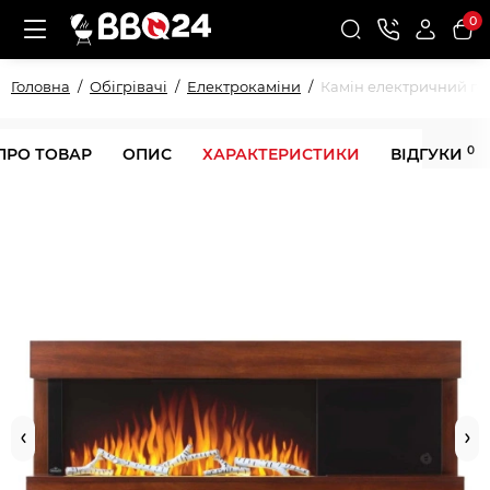
0
Головна
Обігрівачі
Електрокаміни
Камін електричний гор
0
ПРО ТОВАР
ОПИС
ХАРАКТЕРИСТИКИ
ВІДГУКИ