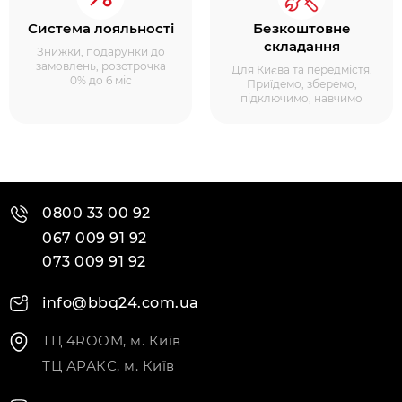
Система лояльності
Безкоштовне
складання
Знижки, подарунки до
замовлень, розстрочка
Для Києва та передмістя.
0% до 6 міс
Приїдемо, зберемо,
підключимо, навчимо
0800 33 00 92
067 009 91 92
073 009 91 92
info@bbq24.com.ua
ТЦ 4ROOM, м. Київ
ТЦ АРАКС, м. Київ