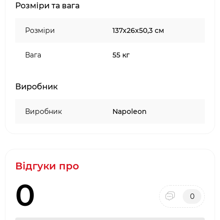
Розміри та вага
240 вольт);
в комплект входять прикраси з корчі (гілки
та річкова галька), а також намистини з
Розміри
137х26х50,3 см
темного кришталю як додатковий
аксесуар;
Вага
55 кг
світлодіоди високої інтенсивності з
тривалим терміном служби та низьким
Виробник
енергоспоживанням;
управління за допомогою пульта
Виробник
дистанційного керування або сенсорної
Napoleon
панелі;
два порти USB для заряджання з
індикаторами заряджання.
Відгуки про
0
0