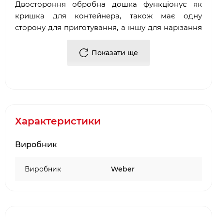
Двостороння обробна дошка функціонує як
кришка для контейнера, також має одну
сторону для приготування, а іншу для нарізання
та подачі.
Показати ще
Можна мити в посудомийній машині
Розмір 11,4х36,5 см
Характеристики
Виробник
Виробник
Weber