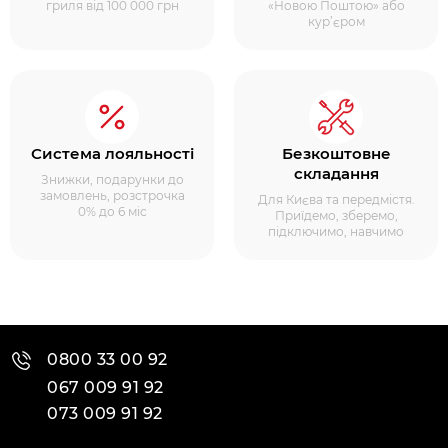
гриля від 100 000 грн
«Новою Поштою» або
кур’єром
Система лояльності
Безкоштовне
складання
Знижки, подарунки до
замовлень, розстрочка
Для Києва та передмістя.
0% до 6 міс
Приїдемо, зберемо,
підключимо, навчимо
0800 33 00 92
067 009 91 92
073 009 91 92