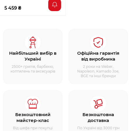
5 459 ₴
Найбільший вибір в
Офіційна гарантія
Україні
від виробника
2500+ грилів, барбекю,
2 роки на Weber,
коптилень та аксесуарів
Napoleon, Kamado Joe,
BGE та інші бренди
Безкоштовний
Безкоштовна
майстер-клас
доставка
Від шефа при покупці
По Україні від 3000 грн