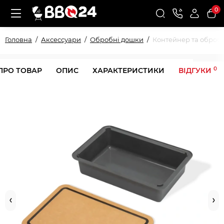
0
Головна
Аксессуари
Обробні дошки
Контейнер та обробн
0
ПРО ТОВАР
ОПИС
ХАРАКТЕРИСТИКИ
ВІДГУКИ