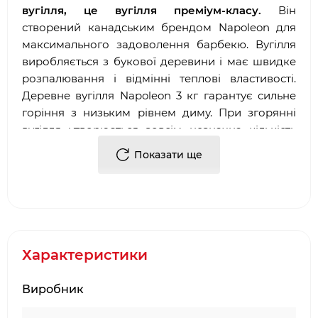
вугілля, це вугілля преміум-класу.
Він
створений канадським брендом Napoleon для
максимального задоволення барбекю. Вугілля
виробляється з букової деревини і має швидке
розпалювання і відмінні теплові властивості.
Деревне вугілля Napoleon 3 кг гарантує сильне
горіння з низьким рівнем диму. При згорянні
вугілля утворюється зовсім незначна кількість
золи, тому що деревина, з якої виготовляється
Показати ще
це вугілля на 100% натуральна.; В результаті Ви
отримуєте насичений смак барбекю у всіх
стравах.
Деревне вугілля Napoleon 3 кг відмінно
підходить як для повільного, так і для швидкого
Характеристики
приготування на всіх вугільних грилях.
Виробник