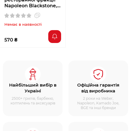
Napoleon Blackstone, 3
кг
Немає в наявності
570 ₴
Найбільший вибір в
Офіційна гарантія
Україні
від виробника
2500+ грилів, барбекю,
2 роки на Weber,
коптилень та аксесуарів
Napoleon, Kamado Joe,
BGE та інші бренди