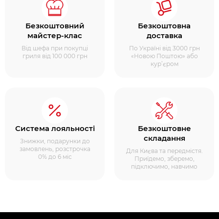
Безкоштовний
Безкоштовна
майстер-клас
доставка
Від шефа при покупці
По Україні від 3000 грн
гриля від 100 000 грн
«Новою Поштою» або
кур’єром
Система лояльності
Безкоштовне
складання
Знижки, подарунки до
замовлень, розстрочка
Для Києва та передмістя.
0% до 6 міс
Приїдемо, зберемо,
підключимо, навчимо