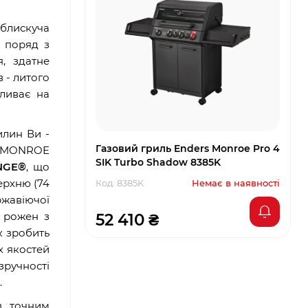
блискуча
ь поряд з
, здатне
 - литого
пливає на
илин Ви -
Газовий гриль Enders Monroe Pro 4
як MONROE
SIK Turbo Shadow 8385K
NGE®
, що
верхню (74
Код: 8385K
Немає в наявності
ржавіючої
и рожен з
52 410 ₴
к зробить
х якостей
зручності
.
з точним