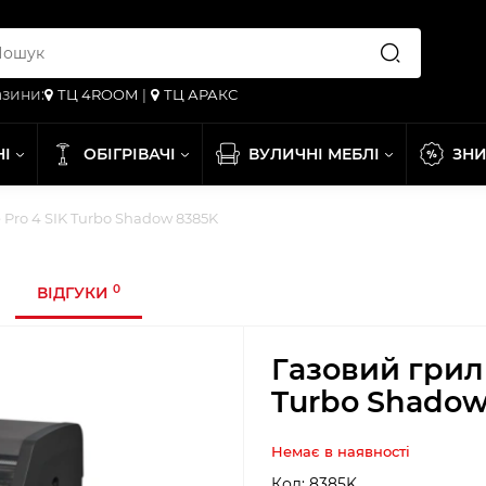
зини:
ТЦ 4ROOM
|
ТЦ АРАКС
НІ
ОБІГРІВАЧІ
ВУЛИЧНІ МЕБЛІ
ЗН
 Pro 4 SIK Turbo Shadow 8385K
0
ВІДГУКИ
Газовий грил
Turbo Shadow
Немає в наявності
Код:
8385K