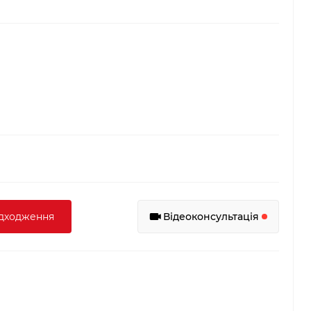
адходження
Відеоконсультація