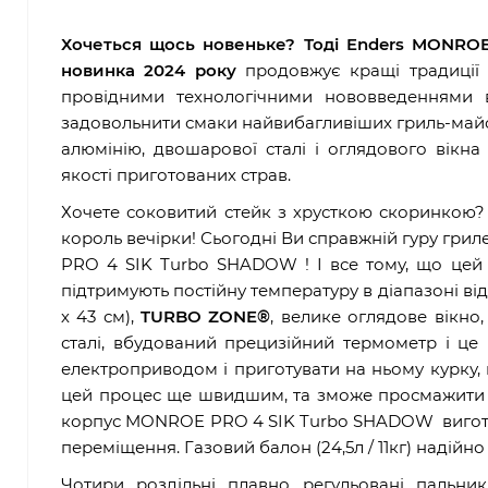
Хочеться щось новеньке? Тоді Enders MONROE
новинка 2024 року
продовжує кращі традиції в
провідними технологічними нововведеннями в
задовольнити смаки найвибагливіших гриль-майстр
алюмінію, двошарової сталі і оглядового вікн
якості приготованих страв.
Хочете соковитий стейк з хрусткою скоринкою? 
король вечірки! Сьогодні Ви справжній гуру гри
PRO 4 SIK Turbo SHADOW ! І все тому, що цей
підтримують постійну температуру в діапазоні від 8
х 43 см),
TURBO ZONE®
, велике оглядове вікно
сталі, вбудований прецизійний термометр і ц
електроприводом і приготувати на ньому курку,
цей процес ще швидшим, та зможе просмажити в
корпус MONROE PRO 4 SIK Turbo SHADOW виготовл
переміщення. Газовий балон (24,5л / 11кг) надійн
Чотири роздільні плавно регульовані пал