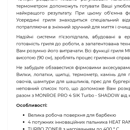
термометром допоможуть готувати Ваші улюбле
найкращого результату. При цьому об'ємна ф
Усередині гриля знаходиться спеціальний ві
потрапляючи в знімний зручний для миття і очи
Надійні системи п'єзопідпала, вбудовані в е
готовність гриля до роботи, а запатентована тех
Вам розумно його витрачати. Всі функції гриля
висотою (90 см), зроблять процес грилення спра
Не забудьте обзавестися фірмовими аксесуарами
Вилки, лопатки, щипці, термометр, камінь для 
овочів, шампури для шашликів, прес для бургерів
неповний список того, що допоможе Вам розкрит
разом з MONROE PRO 4 SIK Turbo - SHADOW від к
Особливості:
Велика робоча поверхня для барбекю
4 потужних інноваційних пальника HEAT R
TURBO ZONE® з нагріванням до 400 ° С