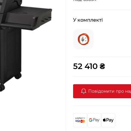
У комплекті
52 410 ₴
Повідомити про н