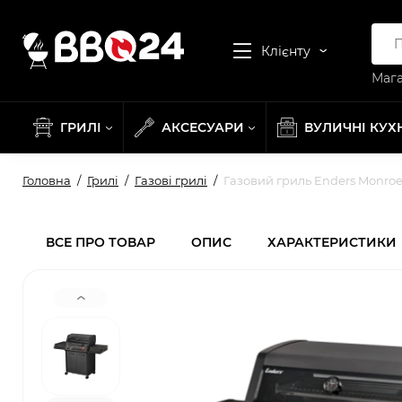
Клієнту
Мага
ГРИЛІ
АКСЕСУАРИ
ВУЛИЧНІ КУХ
Головна
Грилі
Газові грилі
Газовий гриль Enders Monroe
ВСЕ ПРО ТОВАР
ОПИС
ХАРАКТЕРИСТИКИ