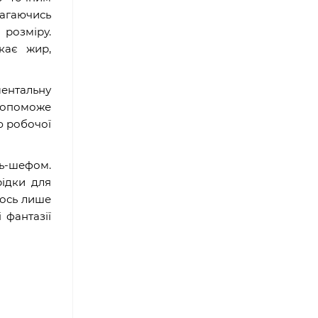
агаючись
розміру.
кає жир,
ментальну
 допоможе
ю робочої
ль-шефом.
рідки для
 ось лише
 фантазії