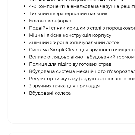
4-х компонентна емальована чавунна решітк
Тильний інфрачервоний пальник
Бокова конфорка
Подвійні стінки кришки з сталі з порошково
Міцна і якісна конструкція корпусу
Знімний жиронакопичувальний лоток
Система SimpleClean для зручності очищенн
Велике оглядове вікно і вбудований термом
Полиця для підігріву готових страв
Вбудована система механічного п'єзорозпа
Регулятор тиску газу (редуктор) і шланг в ко
3 зручних гачка для приладдя
Вбудовані колеса