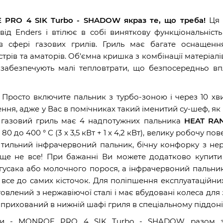
 PRO 4 SIK Turbo - SHADOW якраз те, що треба!
Ця 
ід Enders і втілює в собі виняткову функціональніст
 сфері газових грилів. Гриль має багате оснащення
ів та аматорів. Об'ємна кришка з комбінації матеріалів
а забезпечують малі тепловтрати, що безпосередньо в
Просто включите пальник з турбо-зоною і через 10 хв
лення, адже у Вас в помічниках такий іменитий су-шеф, 
 газовий гриль має 4 надпотужних пальника
HEAT RA
0 до 400 ° С (3 х 3,5 кВт + 1 x 4,2 кВт), велику робочу по
, тильний інфрачервоний пальник, бічну конфорку з не
е ще не все! При бажанні Ви можете додатково купит
 гусака або молочного порося, а інфрачервоний пальни
се до самих кісточок. Для поліпшення експлуатаційни
ений з нержавіючої сталі і має вбудовані колеса для 
о прихований в нижній шафі гриля в спеціальному піддоні
ьники - MONROE PRO 4 SIK Turbo - SHADOW разом 