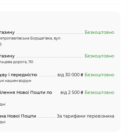
газину
Безкоштовно
етропавлівська Борщагівка, вул.
6
газину
Безкоштовно
льцева дорога, 110
єву і передмістю
від 30 000 ₴
Безкоштовно
ні нашим водієм
ділення Нової Пошти по
від 2 500 ₴
Безкоштовно
дні
вка Нової Пошти
За тарифами перевізника
дні