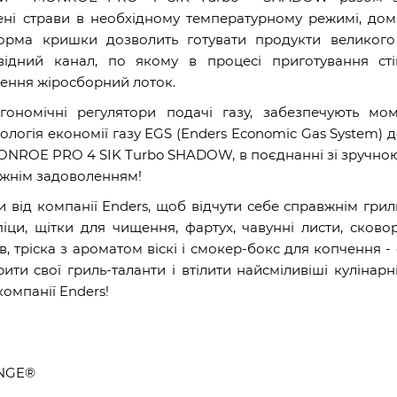
ні страви в необхідному температурному режимі, дом
орма кришки дозволить готувати продукти великого 
двідний канал, по якому в процесі приготування сті
щення жіросборний лоток.
ргономічні регулятори подачі газу, забезпечують мо
нологія економії газу EGS (Enders Economic Gas System)
 MONROE PRO 4 SIK Turbo SHADOW, в поєднанні зі зручно
вжнім задоволенням!
 від компанії Enders, щоб відчути себе справжнім гри
піци, щітки для чищення, фартух, чавунні листи, сково
, тріска з ароматом віскі і смокер-бокс для копчення -
и свої гриль-таланти і втілити найсміливіші кулінарні
омпанії Enders!
ANGE®