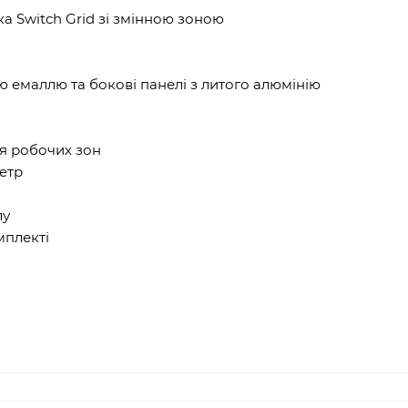
а Switch Grid зі змінною зоною
ю емаллю та бокові панелі з литого алюмінію
я робочих зон
етр
лу
мплекті