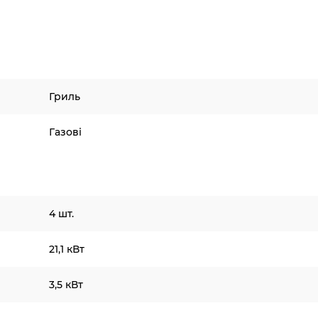
Гриль
Газові
4 шт.
21,1 кВт
3,5 кВт