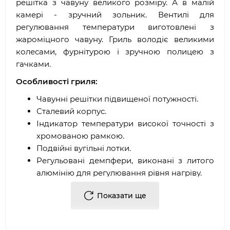
решітка з чавуну великого розміру. А в малій
камері - зручний зольник. Вентилі для
регулювання температури виготовлені з
жароміцного чавуну. Гриль володіє великими
колесами, фурнітурою і зручною полицею з
гачками.
Особливості гриля:
Чавунні решітки підвищеної потужності.
Сталевий корпус.
Індикатор температури високої точності з
хромованою рамкою.
Подвійні вугільні лотки.
Регульовані демпфери, виконані з литого
алюмінію для регулювання рівня нагріву.
Великий діаметр ручки кришки.
Показати ще
В комплекті йде кочерга, зроблена з
нержавіючої сталі і має зручну ручку з
пластику.