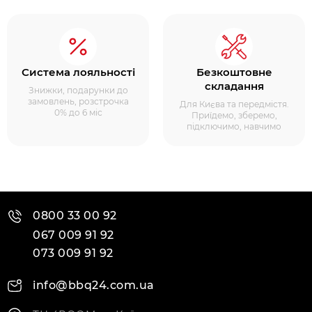
Система лояльності
Безкоштовне
складання
Знижки, подарунки до
замовлень, розстрочка
Для Києва та передмістя.
0% до 6 міс
Приїдемо, зберемо,
підключимо, навчимо
0800 33 00 92
067 009 91 92
073 009 91 92
info@bbq24.com.ua