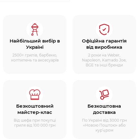
Найбільший вибір в
Офіційна гарантія
Україні
від виробника
2500+ грилів, барбекю,
2 роки на Weber,
коптилень та аксесуарів
Napoleon, Kamado Joe,
BGE та інші бренди
Безкоштовний
Безкоштовна
майстер-клас
доставка
Від шефа при покупці
По Україні від 3000 грн
гриля від 100 000 грн
«Новою Поштою» або
кур’єром