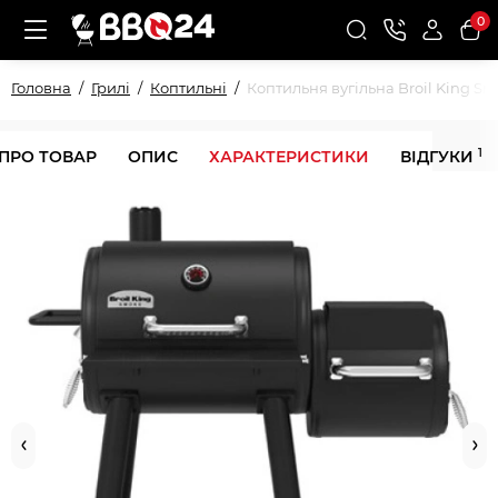
0
Головна
Грилі
Коптильні
Коптильня вугільна Broil King Sm
1
 ПРО ТОВАР
ОПИС
ХАРАКТЕРИСТИКИ
ВІДГУКИ