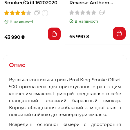
Smoker/Grill 16202020
Reverse Anthem
21202124
1
В наявності
В наявності
65 990 ₴
43 990 ₴
Опис
Вугільна коптильня-гриль Broil King Smoke Offset
500 призначена для приготування страв з цим
копченим смаком. Пристрій представляє із себе
стандартний техаський барельный смокер.
Корпус обладнання зроблений з міцної сталі і
покритий стійкою до температури емаллю.
Всередині основної камери є двостороння