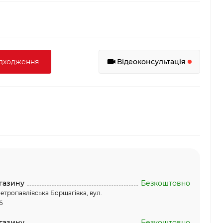
адходження
Відеоконсультація
газину
Безкоштовно
етропавлівська Борщагівка, вул.
6
газину
Безкоштовно