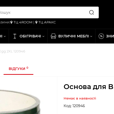
зини:
ТЦ 4ROOM
|
ТЦ АРАКС
НІ
ОБІГРІВАЧІ
ВУЛИЧНІ МЕБЛІ
ЗН
Egg 2XL 120946
0
ВІДГУКИ
Основа для B
Немає в наявності
Код:
120946