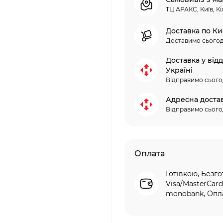
ТЦ АРАКС, Київ, Кі
Доставка по Ки
Доставимо сьогод
Доставка у від
Україні
Відправимо сього
Адресна доста
Відправимо сього
Оплата
Готівкою, Безго
Visa/MasterCard
monobank, Опла