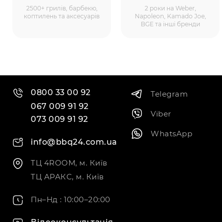
2500+ грилів, барбекю,
2 роки на Weber,
коптилень та аксесуарів
Napoleon, Kamado Joe,
BGE та інші бренди
0800 33 00 92
Telegram
067 009 91 92
Viber
073 009 91 92
WhatsApp
info@bbq24.com.ua
ТЦ 4ROOM, м. Київ
ТЦ АРАКС, м. Київ
Пн–Нд : 10:00–20:00