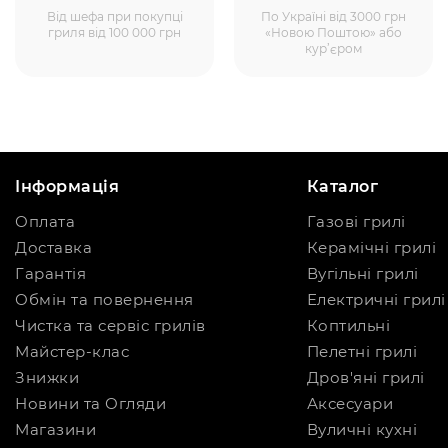
Від шефа при покупці
По Україні від 3000 грн
гриля від 100 000 грн
«Новою Поштою» або
кур’єром
Інформація
Каталог
Оплата
Газові грилі
Доставка
Керамічні грилі
Гарантія
Вугільні грилі
Обмін та повернення
Електричні грилі
Чистка та сервіс грилів
Коптильні
Майстер-клас
Пелетні грилі
Знижки
Дров'яні грилі
Новини та Огляди
Аксесуари
Магазини
Вуличні кухні