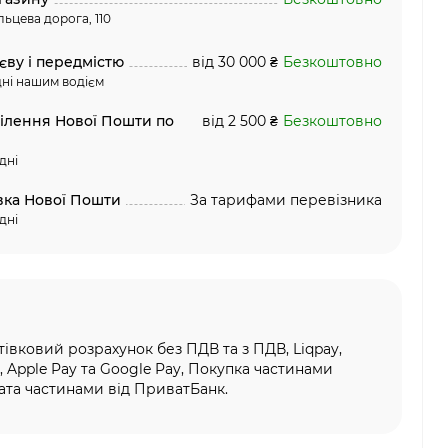
льцева дорога, 110
єву і передмістю
від 30 000 ₴
Безкоштовно
ні нашим водієм
ділення Нової Пошти по
від 2 500 ₴
Безкоштовно
дні
вка Нової Пошти
За тарифами перевізника
дні
тівковий розрахунок без ПДВ та з ПДВ, Liqpay,
, Apple Pay та Google Pay, Покупка частинами
та частинами від ПриватБанк.