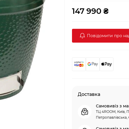
147 990 ₴
Повідомити про н
Доставка
Самовивіз з ма
ТЦ 4ROOM, Київ, П
Петропавлівська, 
Самовивіз з ма