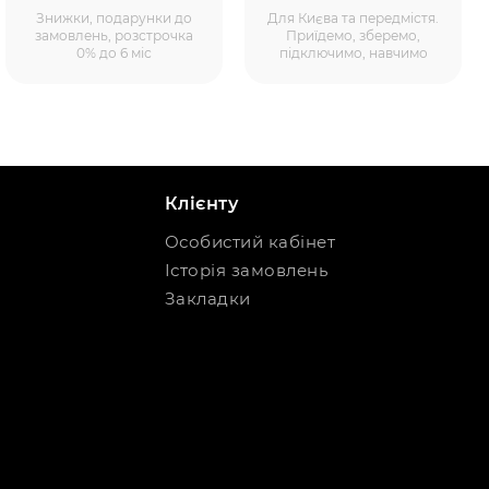
Знижки, подарунки до
Для Києва та передмістя.
замовлень, розстрочка
Приїдемо, зберемо,
0% до 6 міс
підключимо, навчимо
Клієнту
Особистий кабінет
Історія замовлень
Закладки