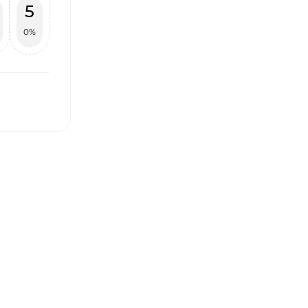
5
0%
І