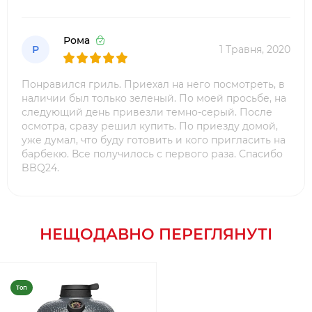
Рома
Р
1 Травня, 2020
Понравился гриль. Приехал на него посмотреть, в
наличии был только зеленый. По моей просьбе, на
следующий день привезли темно-серый. После
осмотра, сразу решил купить. По приезду домой,
уже думал, что буду готовить и кого пригласить на
барбекю. Все получилось с первого раза. Спасибо
BBQ24.
НЕЩОДАВНО ПЕРЕГЛЯНУТІ
Топ