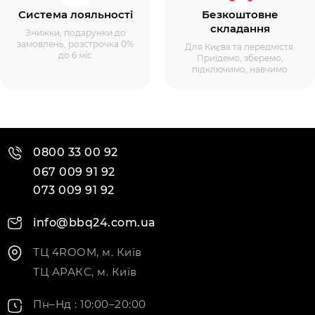
Система лояльності
Безкоштовне
складання
Знижки, подарунки до
замовлень, розстрочка 0%
Для Києва та передмістя.
до 6 міс
Приїдемо, зберемо,
підключимо, навчимо
0800 33 00 92
067 009 91 92
073 009 91 92
info@bbq24.com.ua
ТЦ 4ROOM, м. Київ
ТЦ АРАКС, м. Київ
Пн–Нд : 10:00–20:00