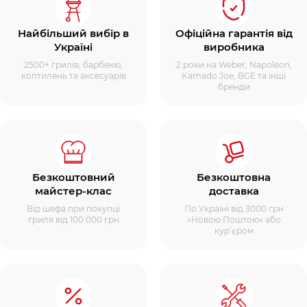
Найбільший вибір в
Офіційна гарантія від
Україні
виробника
2500+ грилів, барбекю,
2 роки на Weber, Napoleon,
коптилень та аксесуарів
Kamado Joe, BGE та інші
бренди
Безкоштовний
Безкоштовна
майстер-клас
доставка
Від шефа при покупці
По Україні від 3000 грн
гриля від 100 000 грн
«Новою Поштою» або
кур’єром