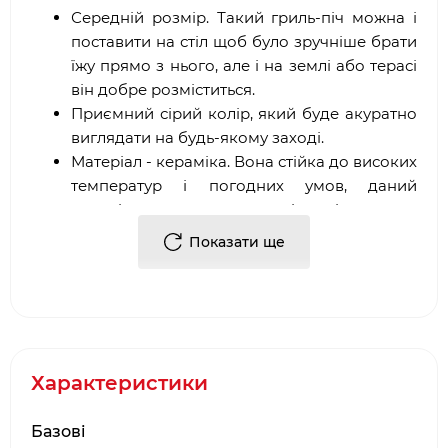
Середній розмір. Такий гриль-піч можна і
поставити на стіл щоб було зручніше брати
їжу прямо з нього, але і на землі або терасі
він добре розміститься.
Приємний сірий колір, який буде акуратно
виглядати на будь-якому заході.
Матеріал - кераміка. Вона стійка до високих
температур і погодних умов, даний
матеріал прослужить вам вірою і правдою
довгий час.
Показати ще
Працює піч від вугілля, тому проблем з її
розпалом і підтримкою температури не
виникне. Так само можна топити піч з
допомогою дров. Є можливість контролювати
приготування за допомогою вентиляційного
Характеристики
отвору, це значно спрощує процес приготування
їжі.
Базові
Зручний і компактний керамічний гриль