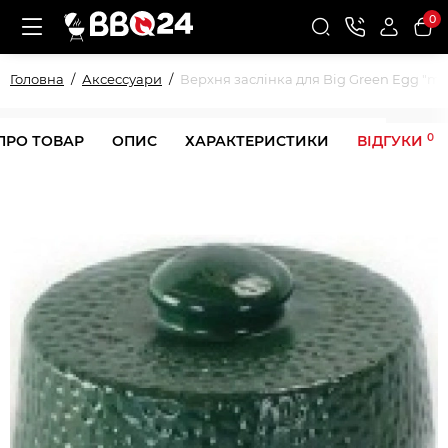
0
Головна
Аксессуари
Верхня заслінка для Big Green Egg "mi
0
ПРО ТОВАР
ОПИС
ХАРАКТЕРИСТИКИ
ВІДГУКИ