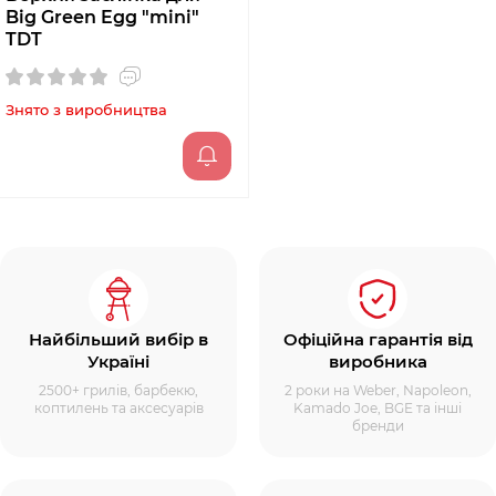
Big Green Egg "mini"
TDT
Знято з виробництва
Найбільший вибір в
Офіційна гарантія від
Україні
виробника
2500+ грилів, барбекю,
2 роки на Weber, Napoleon,
коптилень та аксесуарів
Kamado Joe, BGE та інші
бренди