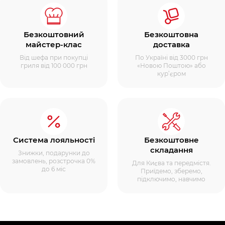
Безкоштовний
Безкоштовна
майстер-клас
доставка
Від шефа при покупці
По Україні від 3000 грн
гриля від 100 000 грн
«Новою Поштою» або
кур’єром
Система лояльності
Безкоштовне
складання
Знижки, подарунки до
замовлень, розстрочка 0%
Для Києва та передмістя.
до 6 міс
Приїдемо, зберемо,
підключимо, навчимо