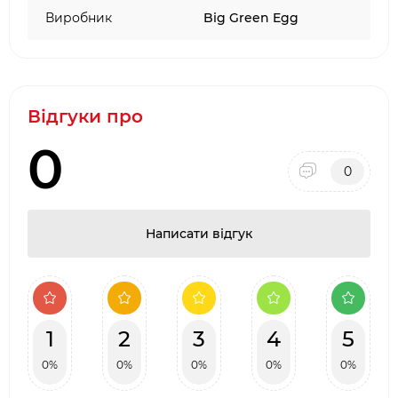
·
Наявність товару на складі виробника в
Виробник
Big Green Egg
Києві
Відгуки про
0
0
Написати відгук
1
2
3
4
5
0%
0%
0%
0%
0%