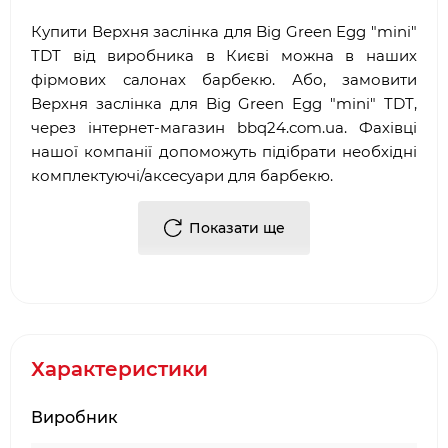
Купити Верхня заслінка для Big Green Egg "mini"
TDT від виробника в Києві можна в наших
фірмових салонах барбекю. Або, замовити
Верхня заслінка для Big Green Egg "mini" TDT,
через інтернет-магазин
bbq
24.
com
.
ua
. Фахівці
нашої компанії допоможуть підібрати необхідні
комплектуючі/аксесуари для барбекю.
Достоїнствами і перевагами нашої компанії, є:
Показати ще
·
Багаторічний досвід роботи у сфері
продажу
аксесуарів для гриля
і барбекю
·
Офіційний партнер і представник
Big Green
Egg
·
Довгострокова гарантія від виробника
Характеристики
·
Два фірмових салони барбекю в місті Києві:
Виробник
ТЦ Аракс, ТЦ 4
Room