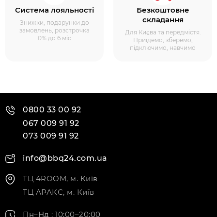
Система лояльності
Безкоштовне
складання
Знижки, подарунки до
замовлень, розстрочка
Для Києва та передмістя.
0% до 6 міс
Приїдемо, зберемо,
підключимо, навчимо
0800 33 00 92
067 009 91 92
073 009 91 92
info@bbq24.com.ua
ТЦ 4ROOM, м. Київ
ТЦ АРАКС, м. Київ
Пн–Нд : 10:00–20:00