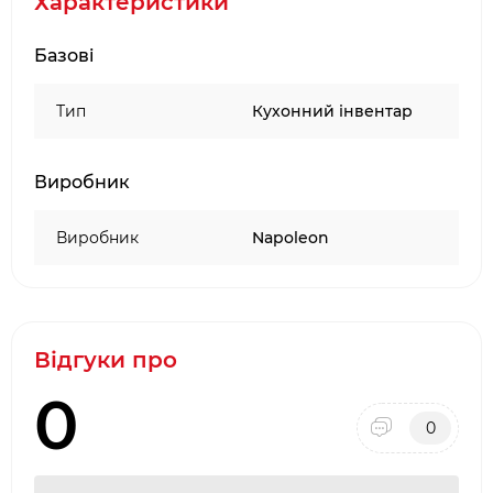
Характеристики
спеціальний матеріал для користування
сенсорним екраном;
Базові
силіконові вставки на долонній області для
зручного захоплення.
Тип
Кухонний інвентар
Виробник
Виробник
Napoleon
Відгуки про
0
0