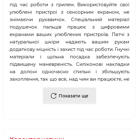
під час роботи з грилем. Використовуйте свої
улюблені пристрої з сенсорним екраном, не
знімаючи рукавичок. Спеціальний матеріал
подушечок пальців працює з цифровими
екранами ваших улюблених пристроїв. Патчі з
натуральної шкіри надають вашим рукам
додаткову міцність і захист під час роботи. Гнучкі
матеріали і щільна посадка забезпечують
підвищену маневреність. Силіконові накладки
на долоні одночасно стильні і збільшують
захоплення, так що все, над чим ви працюєте, не
вислизне з ваших рук.
Показати ще
Багатофункціональні рукавички для сенсорних
екранів.
витримує температуру до 107℃;
оснащені ремінцем на липучці;
шкіряні вставки для довговічності;