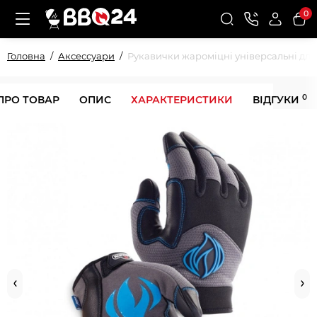
0
Головна
Аксессуари
Рукавички жароміцні універсальні для
0
ПРО ТОВАР
ОПИС
ХАРАКТЕРИСТИКИ
ВІДГУКИ