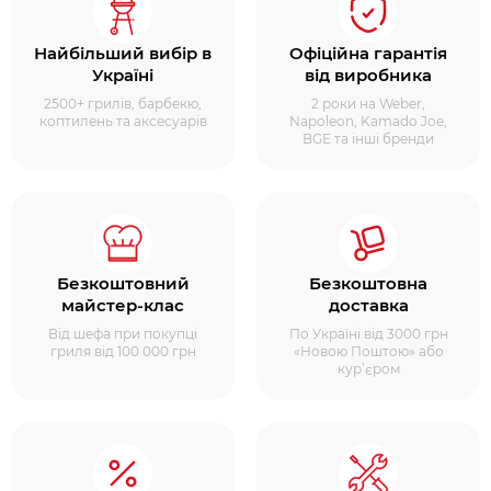
Найбільший вибір в
Офіційна гарантія
Україні
від виробника
2500+ грилів, барбекю,
2 роки на Weber,
коптилень та аксесуарів
Napoleon, Kamado Joe,
BGE та інші бренди
Безкоштовний
Безкоштовна
майстер-клас
доставка
Від шефа при покупці
По Україні від 3000 грн
гриля від 100 000 грн
«Новою Поштою» або
кур’єром