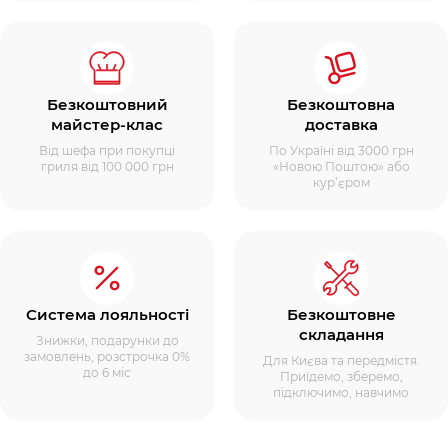
Безкоштовний
Безкоштовна
майстер-клас
доставка
Від шефа при покупці
По Україні від 3000 грн
гриля від 100 000 грн
«Новою Поштою» або
кур’єром
Система лояльності
Безкоштовне
складання
Знижки, подарунки до
замовлень, розстрочка 0%
Для Києва та передмістя.
до 6 міс
Приїдемо, зберемо,
підключимо, навчимо