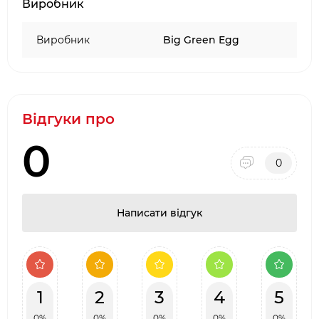
Виробник
·
Два фірмових салони барбекю в місті Києві:
ТЦ Аракс, ТЦ 4
Room
Виробник
Big Green Egg
·
Наявність товару на складі виробника в
Києві
Відгуки про
0
0
Написати відгук
1
2
3
4
5
0%
0%
0%
0%
0%