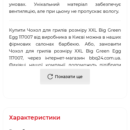
умовах. Унікальний матеріал забезпечує
вентиляцію, але при цьому не пропускає вологу.
Купити Чохол для грилів розміру XXL Big Green
Egg 117007 від виробника в Києві можна в наших
фірмових салонах барбекю. Або, замовити
Чохол для грилів розміру XXL Big Green Egg
117007, через інтернет-магазин
bbq
24.
com
.
ua
.
Фахівці нашої компанії допоможуть підібрати
необхідні комплектуючі/аксесуари для барбекю.
Показати ще
Достоїнствами і перевагами нашої компанії, є:
·
Багаторічний досвід роботи у сфері
продажу
аксесуарів для гриля
і барбекю
·
Офіційний партнер і представник
Big Green
Egg
Характеристики
·
Довгострокова гарантія від виробника