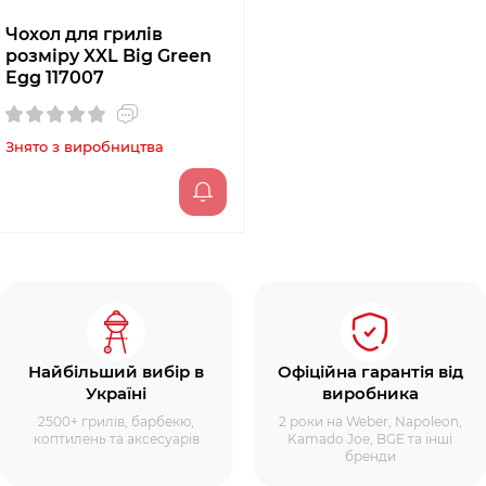
Чохол для грилів
розміру XXL Big Green
Egg 117007
Знято з виробництва
Найбільший вибір в
Офіційна гарантія від
Україні
виробника
2500+ грилів, барбекю,
2 роки на Weber, Napoleon,
коптилень та аксесуарів
Kamado Joe, BGE та інші
бренди