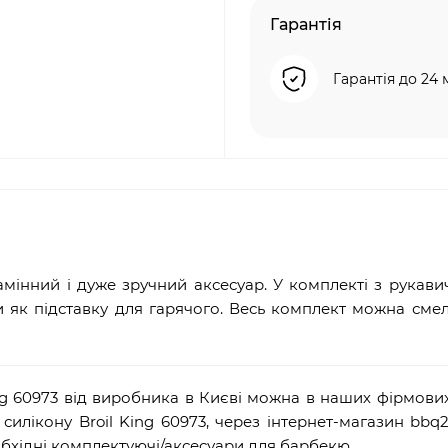
Гарантія
Гарантія до 24 
мінний і дуже зручний аксесуар. У комплекті з рукав
и як підставку для гарячого. Весь комплект можна сме
ing 60973 від виробника в Києві можна в наших фірмови
силікону Broil King 60973, через інтернет-магазин
bbq
2
обхідні комплектуючі/аксесуари для барбекю.