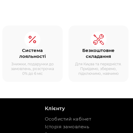
Система
Безкоштовне
лояльності
складання
Знижки, подарунки до
Для Києва та передмістя.
замовлень, розстрочка
Приїдемо, зберемо,
0% до 6 міс
підключимо, навчимо
Клієнту
Особистий кабінет
Історія замовлень