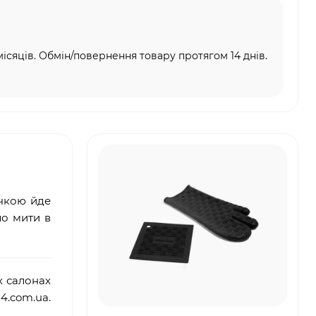
місяців. Обмін/повернення товару протягом 14 днів.
ичкою йде
ло мити в
х салонах
4.
com
.
ua
.