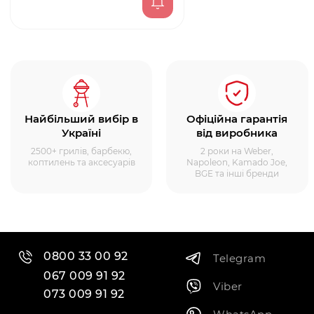
Найбільший вибір в
Офіційна гарантія
Україні
від виробника
2500+ грилів, барбекю,
2 роки на Weber,
коптилень та аксесуарів
Napoleon, Kamado Joe,
BGE та інші бренди
0800 33 00 92
Telegram
067 009 91 92
Viber
073 009 91 92