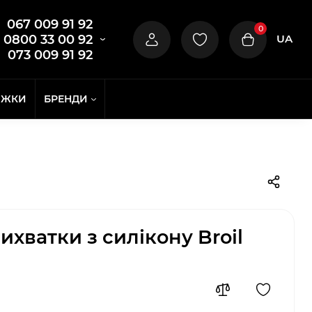
067 009 91 92
0
UA
0800 33 00 92
073 009 91 92
ИЖКИ
БРЕНДИ
ихватки з силікону Broil