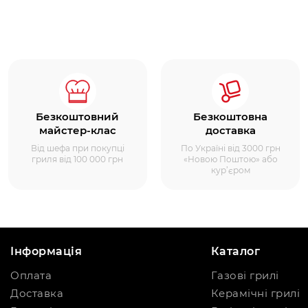
Безкоштовний
Безкоштовна
майстер-клас
доставка
Від шефа при покупці
По Україні від 3000 грн
гриля від 100 000 грн
«Новою Поштою» або
кур’єром
Інформація
Каталог
Оплата
Газові грилі
Доставка
Керамічні грилі