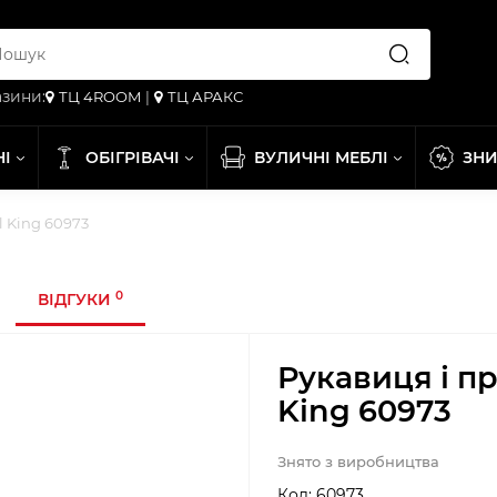
зини:
ТЦ 4ROOM
|
ТЦ АРАКС
НІ
ОБІГРІВАЧІ
ВУЛИЧНІ МЕБЛІ
ЗН
l King 60973
0
ВІДГУКИ
Рукавиця і пр
King 60973
Знято з виробництва
Код:
60973