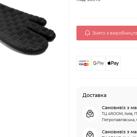
Знято з виробницт
Доставка
Самовивіз з ма
ТЦ 4ROOM, Київ, П
Петропавлівська, 
Самовивіз з ма