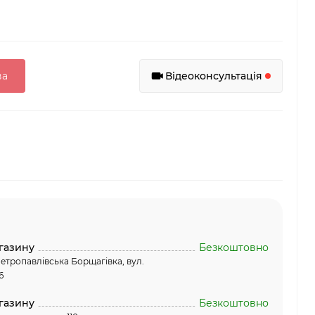
ва
Відеоконсультація
газину
Безкоштовно
етропавлівська Борщагівка, вул.
6
газину
Безкоштовно