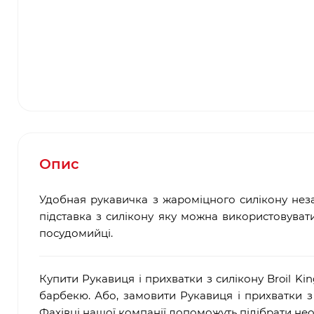
Опис
Удобная рукавичка з жароміцного силікону неза
підставка з силікону яку можна використовуват
посудомийці.
Купити Рукавиця і прихватки з силікону Broil K
барбекю. Або, замовити Рукавиця і прихватки з 
Фахівці нашої компанії допоможуть підібрати не