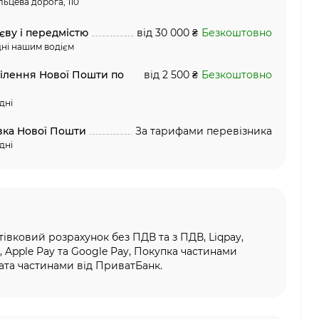
льцева дорога, 110
єву і передмістю
від 30 000 ₴
Безкоштовно
ні нашим водієм
ділення Нової Пошти по
від 2 500 ₴
Безкоштовно
дні
вка Нової Пошти
За тарифами перевізника
дні
тівковий розрахунок без ПДВ та з ПДВ, Liqpay,
, Apple Pay та Google Pay, Покупка частинами
та частинами від ПриватБанк.