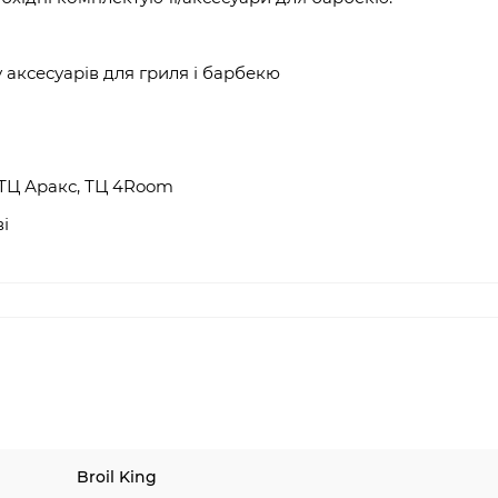
у
аксесуарів для гриля
і барбекю
ТЦ Аракс, ТЦ 4
Room
і
Broil King