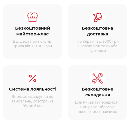
Безкоштовний
Безкоштовна
майстер-клас
доставка
Від шефа при покупці
По Україні від 3000 грн
гриля від 100 000 грн
«Новою Поштою» або
кур’єром
Система лояльності
Безкоштовне
складання
Знижки, подарунки до
замовлень, розстрочка
Для Києва та передмістя.
0% до 6 міс
Приїдемо, зберемо,
підключимо, навчимо