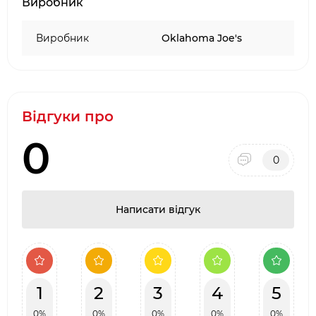
Виробник
·
Наявність товару на складі виробника в
Києві
Виробник
Oklahoma Joe's
Відгуки про
0
0
Написати відгук
1
2
3
4
5
0%
0%
0%
0%
0%