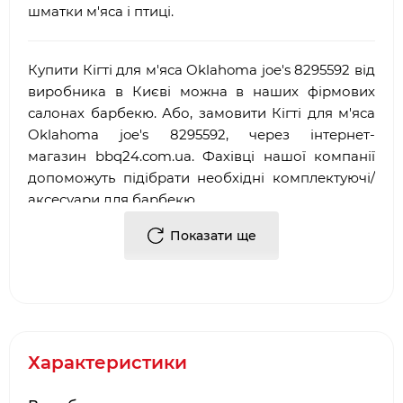
шматки м'яса і птиці.
Купити Кігті для м'яса Oklahoma joe's 8295592 від
виробника в Києві можна в наших фірмових
салонах барбекю. Або, замовити Кігті для м'яса
Oklahoma joe's 8295592, через інтернет-
магазин
bbq
24.
com
.
ua
. Фахівці нашої компанії
допоможуть підібрати необхідні комплектуючі/
аксесуари для барбекю.
Достоїнствами і перевагами нашої компанії, є:
Показати ще
·
Багаторічний досвід роботи у сфері
продажу
аксесуарів для гриля
і барбекю
·
Офіційний партнер і представник Char Broil
·
Довгострокова гарантія від виробника
Характеристики
·
Два фірмових салони барбекю в місті Києві:
ТЦ Аракс, ТЦ 4
Room