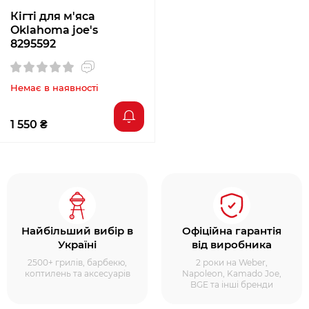
Кігті для м'яса
Oklahoma joe's
8295592
Немає в наявності
1 550 ₴
Найбільший вибір в
Офіційна гарантія
Україні
від виробника
2500+ грилів, барбекю,
2 роки на Weber,
коптилень та аксесуарів
Napoleon, Kamado Joe,
BGE та інші бренди