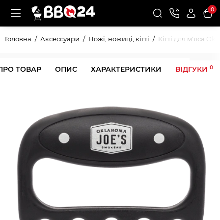
0
Головна
Аксессуари
Ножі, ножиці, кігті
Кігті для м'яса Ok
0
ПРО ТОВАР
ОПИС
ХАРАКТЕРИСТИКИ
ВІДГУКИ