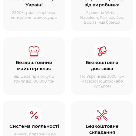
Україні
від виробника
2500+ грилів, барбекю,
2 роки на Weber,
коптилень та аксесуарів
Napoleon, Kamado Joe,
BGE та інші бренди
Безкоштовний
Безкоштовна
майстер-клас
доставка
Від шефа при покупці
По Україні від 3000 грн
гриля від 100 000 грн
«Новою Поштою» або
кур’єром
Система лояльності
Безкоштовне
складання
Знижки, подарунки до