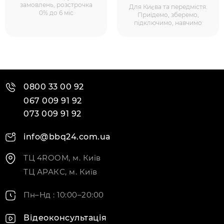
замовлень, розстрочка
Для Києва та передмістя.
0% до 6 міс
Приїдемо, зберемо,
підключимо, навчимо
0800 33 00 92
067 009 91 92
073 009 91 92
info@bbq24.com.ua
ТЦ 4ROOM, м. Київ
ТЦ АРАКС, м. Київ
Пн–Нд : 10:00–20:00
Відеоконсультація