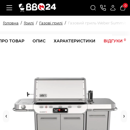
0
Головна
Грилі
Газові грилі
Газовий гриль Weber Summit F
0
ПРО ТОВАР
ОПИС
ХАРАКТЕРИСТИКИ
ВІДГУКИ