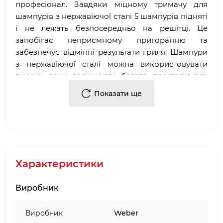
професіонал. Завдяки міцному тримачу для
шампурів з нержавіючої сталі 5 шампурів підняті
і не лежать безпосередньо на решітці. Це
запобігає неприємному пригоранню та
забезпечує відмінні результати гриля. Шампури
з нержавіючої сталі можна використовувати
гнучко, вони залишають багато простору для
творчості та дуже цікаві у використанні.
Показати ще
Набір підходить для всіх газових грилів від
Q200/2000 і вугільних грилів від (Ø 57 см).
Комплект : 1 тримач для шампурів з
нержавіючої сталі та 5 шампурів з
нержавіючої сталі
Характеристики
Розмір 4 x 40 x 23 см
Виробник
Виробник
Weber