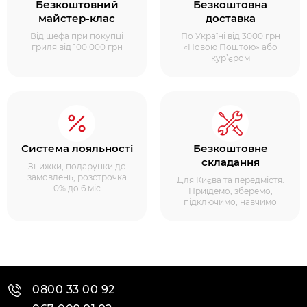
Безкоштовний
Безкоштовна
майстер-клас
доставка
Від шефа при покупці
По Україні від 3000 грн
гриля від 100 000 грн
«Новою Поштою» або
кур’єром
Система лояльності
Безкоштовне
складання
Знижки, подарунки до
замовлень, розстрочка
Для Києва та передмістя.
0% до 6 міс
Приїдемо, зберемо,
підключимо, навчимо
0800 33 00 92