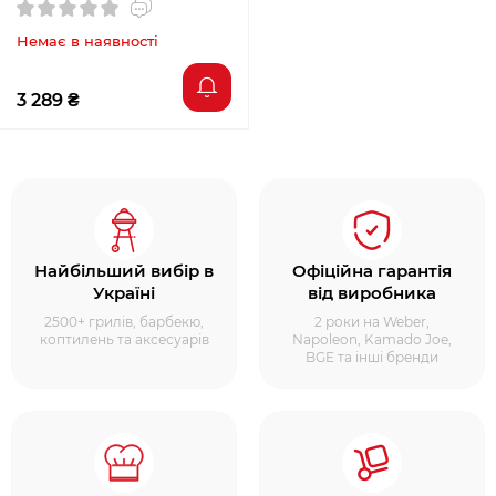
Немає в наявності
3 289 ₴
Найбільший вибір в
Офіційна гарантія
Україні
від виробника
2500+ грилів, барбекю,
2 роки на Weber,
коптилень та аксесуарів
Napoleon, Kamado Joe,
BGE та інші бренди