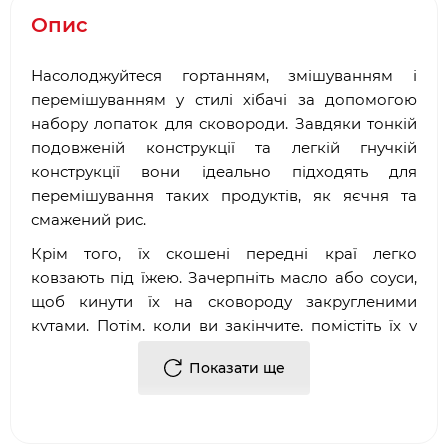
Опис
Насолоджуйтеся гортанням, змішуванням і
перемішуванням у стилі хібачі за допомогою
набору лопаток для сковороди. Завдяки тонкій
подовженій конструкції та легкій гнучкій
конструкції вони ідеально підходять для
перемішування таких продуктів, як яєчня та
смажений рис.
Крім того, їх скошені передні краї легко
ковзають під їжею. Зачерпніть масло або соуси,
щоб кинути їх на сковороду закругленими
кутами. Потім, коли ви закінчите, помістіть їх у
посудомийну машину для легкого очищення.
Показати ще
Легка, гнучка конструкція для змішування,
перемішування та поводження з їжею
Заокруглені кути дозволяють зачерпувати