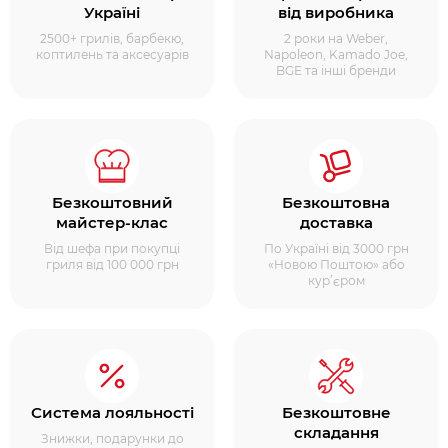
Україні
від виробника
2500+ грилів, барбекю,
2 роки на Weber,
коптилень та аксесуарів
Napoleon, Kamado Joe,
BGE та інші бренди
Безкоштовний
Безкоштовна
майстер-клас
доставка
Від шефа при покупці
По Україні від 3000 грн
гриля від 100 000 грн
«Новою Поштою» або
кур’єром
Система лояльності
Безкоштовне
складання
Знижки, подарунки до