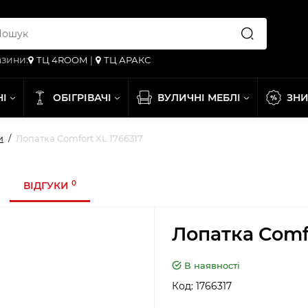
зини:
ТЦ 4ROOM
|
ТЦ АРАКС
НІ
ОБІГРІВАЧІ
ВУЛИЧНІ МЕБЛІ
ЗН
и
Лопатка Comfort XL 1766317
0
ВІДГУКИ
Лопатка Comf
В наявності
Код:
1766317