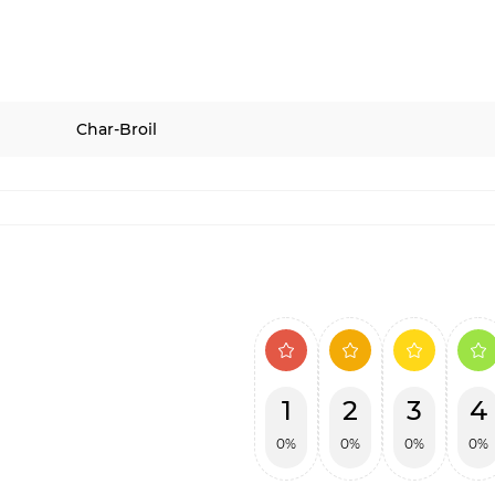
Char-Broil
1
2
3
4
0%
0%
0%
0%