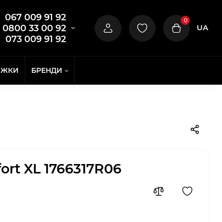
067 009 91 92
0
UA
0800 33 00 92
073 009 91 92
ИЖКИ
БРЕНДИ
ort XL 1766317R06