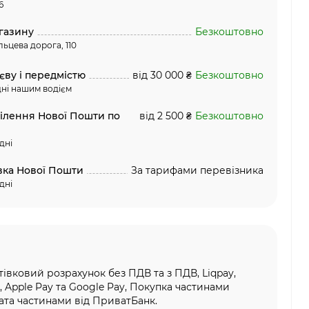
6
газину
Безкоштовно
льцева дорога, 110
єву і передмістю
від 30 000 ₴
Безкоштовно
ні нашим водієм
ділення Нової Пошти по
від 2 500 ₴
Безкоштовно
дні
вка Нової Пошти
За тарифами перевізника
дні
тівковий розрахунок без ПДВ та з ПДВ, Liqpay,
, Apple Pay та Google Pay, Покупка частинами
та частинами від ПриватБанк.