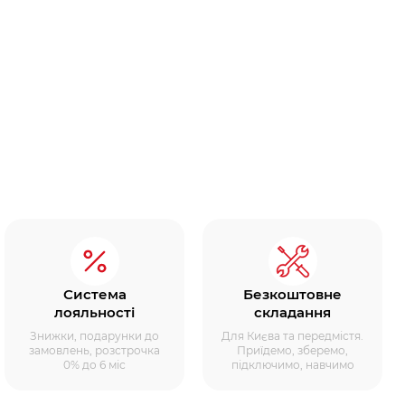
Система
Безкоштовне
лояльності
складання
Знижки, подарунки до
Для Києва та передмістя.
замовлень, розстрочка
Приїдемо, зберемо,
0% до 6 міс
підключимо, навчимо