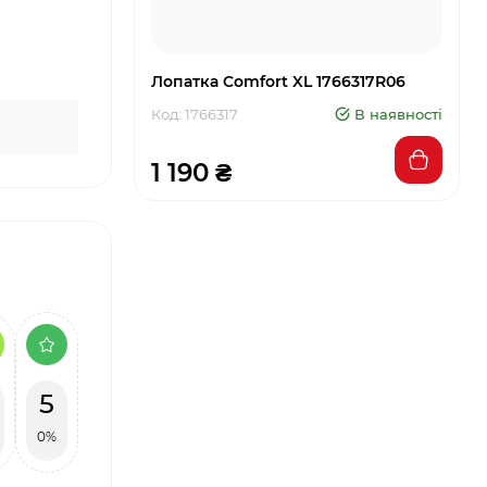
Лопатка Comfort XL 1766317R06
Код: 1766317
В наявності
1 190 ₴
5
0%