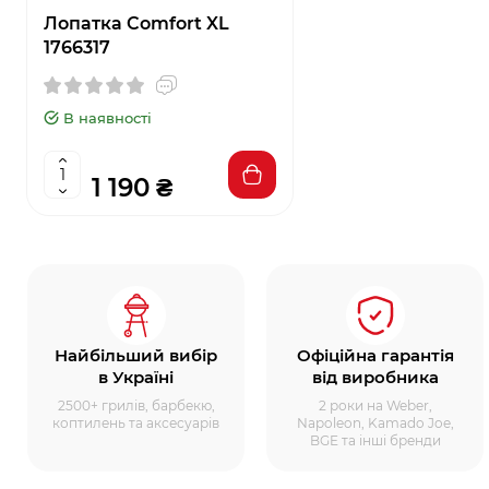
Лопатка Comfort XL
1766317
В наявності
1 190 ₴
Найбільший вибір
Офіційна гарантія
в Україні
від виробника
2500+ грилів, барбекю,
2 роки на Weber,
коптилень та аксесуарів
Napoleon, Kamado Joe,
BGE та інші бренди