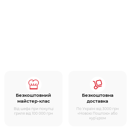
Безкоштовний
Безкоштовна
майстер-клас
доставка
Від шефа при покупці
По Україні від 3000 грн
гриля від 100 000 грн
«Новою Поштою» або
кур’єром