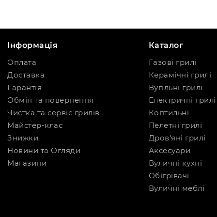
Інформація
Каталог
Оплата
Газові грилі
Доставка
Керамічні грилі
Гарантія
Вугільні грилі
Обмін та повернення
Електричні грилі
Чистка та сервіс грилів
Коптильні
Майстер-клас
Пелетні грилі
Знижки
Дров'яні грилі
Новини та Огляди
Аксесуари
Магазини
Вуличні кухні
Обігрівачі
Вуличні меблі