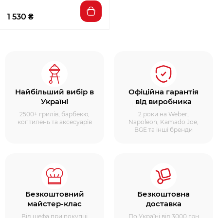
1 530 ₴
Найбільший вибір в
Офіційна гарантія
Україні
від виробника
2500+ грилів, барбекю,
2 роки на Weber,
коптилень та аксесуарів
Napoleon, Kamado Joe,
BGE та інші бренди
Безкоштовний
Безкоштовна
майстер-клас
доставка
Від шефа при покупці
По Україні від 3000 грн