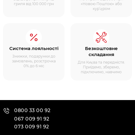
гриля від 100 000 грн
«Новою Поштою» або
кур’єром
Система лояльності
Безкоштовне
складання
Знижки, подарунки до
замовлень, розстрочка
Для Києва та передмістя.
0% до 6 міс
Приїдемо, зберемо,
підключимо, навчимо
0800 33 00 92
067 009 91 92
073 009 91 92