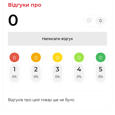
Відгуки про
зручне та безпечне поводження з гарячими
аксесуарами під час приготування страв.
0
0
Написати відгук
1
2
3
4
5
0%
0%
0%
0%
0%
Відгуків про цей товар ще не було.