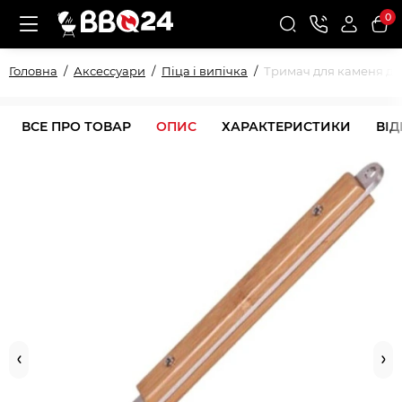
0
Головна
Аксессуари
Піца і випічка
Тримач для каменя для
ВСЕ ПРО ТОВАР
ОПИС
ХАРАКТЕРИСТИКИ
ВІ