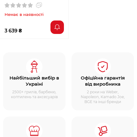
Немає в наявності
3 639 ₴
Найбільший вибір в
Офіційна гарантія
Україні
від виробника
2500+ грилів, барбекю,
2 роки на Weber,
коптилень та аксесуарів
Napoleon, Kamado Joe,
BGE та інші бренди