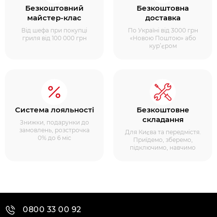
Безкоштовний
Безкоштовна
майстер-клас
доставка
Від шефа при покупці
По Україні від 3000 грн
гриля від 100 000 грн
«Новою Поштою» або
кур’єром
Система лояльності
Безкоштовне
складання
Знижки, подарунки до
замовлень, розстрочка
Для Києва та передмістя.
0% до 6 міс
Приїдемо, зберемо,
підключимо, навчимо
0800 33 00 92