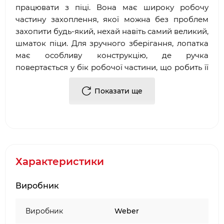
працювати з піці. Вона має широку робочу
частину захоплення, якої можна без проблем
захопити будь-який, нехай навіть самий великий,
шматок піци. Для зручного зберігання, лопатка
має особливу конструкцію, де ручка
повертається у бік робочої частини, що робить її
більш компактною. Ручка виконана з легкого
матеріалу, рука отримує відмінний захоплення
Показати ще
завдяки оптимальній ергономіці. Для зручного
розміщення лопатки при роботі, вона має
підвісне кільце на торці ручки
Характеристики
Виробник
Виробник
Weber